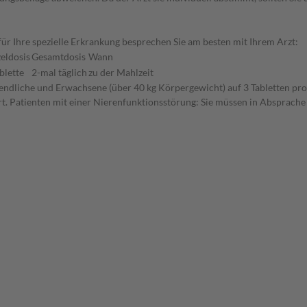
r Ihre spezielle Erkrankung besprechen Sie am besten mit Ihrem Arzt:
zeldosis
Gesamtdosis
Wann
blette
2-mal täglich
zu der Mahlzeit
ugendliche und Erwachsene (über 40 kg Körpergewicht) auf 3 Tabletten pr
 Patienten mit einer Nierenfunktionsstörung: Sie müssen in Absprache m