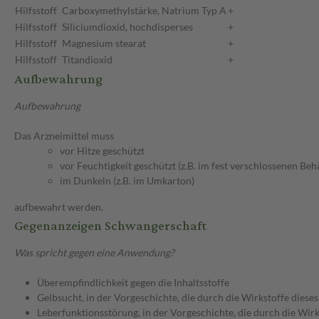
Hilfsstoff
Carboxymethylstärke, Natrium Typ A
+
Hilfsstoff
Siliciumdioxid, hochdisperses
+
Hilfsstoff
Magnesium stearat
+
Hilfsstoff
Titandioxid
+
Aufbewahrung
Aufbewahrung
Das Arzneimittel muss
vor Hitze geschützt
vor Feuchtigkeit geschützt (z.B. im fest verschlossenen Behä
im Dunkeln (z.B. im Umkarton)
aufbewahrt werden.
Gegenanzeigen Schwangerschaft
Was spricht gegen eine Anwendung?
Überempfindlichkeit gegen die Inhaltsstoffe
Gelbsucht, in der Vorgeschichte, die durch die Wirkstoffe dies
Leberfunktionsstörung, in der Vorgeschichte, die durch die Wir