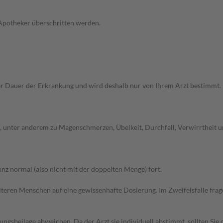
 Apotheker überschritten werden.
r Dauer der Erkrankung und wird deshalb nur von Ihrem Arzt bestimmt
unter anderem zu Magenschmerzen, Übelkeit, Durchfall, Verwirrtheit un
z normal (also nicht mit der doppelten Menge) fort.
d älteren Menschen auf eine gewissenhafte Dosierung. Im Zweifelsfalle f
gsbeilage abweichen. Da der Arzt sie individuell abstimmt, sollten Si