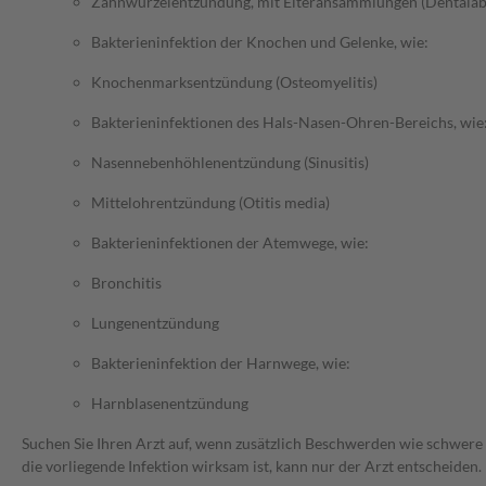
Zahnwurzelentzündung, mit Eiteransammlungen (Dentalab
Bakterieninfektion der Knochen und Gelenke, wie:
Knochenmarksentzündung (Osteomyelitis)
Bakterieninfektionen des Hals-Nasen-Ohren-Bereichs, wie
Nasennebenhöhlenentzündung (Sinusitis)
Mittelohrentzündung (Otitis media)
Bakterieninfektionen der Atemwege, wie:
Bronchitis
Lungenentzündung
Bakterieninfektion der Harnwege, wie:
Harnblasenentzündung
Suchen Sie Ihren Arzt auf, wenn zusätzlich Beschwerden wie schwere 
die vorliegende Infektion wirksam ist, kann nur der Arzt entscheiden.