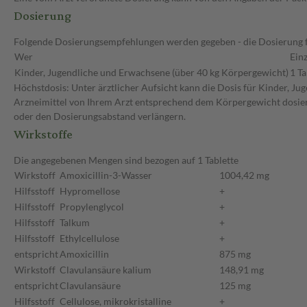
Dosierung
Folgende Dosierungsempfehlungen werden gegeben - die Dosierung fü
Wer
Ein
Kinder, Jugendliche und Erwachsene (über 40 kg Körpergewicht)
1 Ta
Höchstdosis: Unter ärztlicher Aufsicht kann die Dosis für Kinder, J
Arzneimittel von Ihrem Arzt entsprechend dem Körpergewicht dosiert.
oder den Dosierungsabstand verlängern.
Wirkstoffe
Die angegebenen Mengen sind bezogen auf 1 Tablette
Wirkstoff
Amoxicillin-3-Wasser
1004,42 mg
Hilfsstoff
Hypromellose
+
Hilfsstoff
Propylenglycol
+
Hilfsstoff
Talkum
+
Hilfsstoff
Ethylcellulose
+
entspricht
Amoxicillin
875 mg
Wirkstoff
Clavulansäure kalium
148,91 mg
entspricht
Clavulansäure
125 mg
Hilfsstoff
Cellulose, mikrokristalline
+