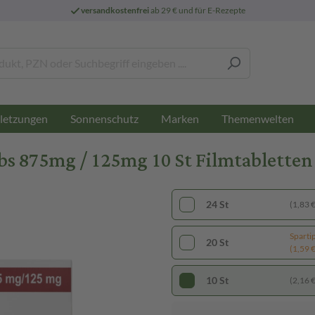
versandkostenfrei
ab 29 € und für E-Rezepte
letzungen
Sonnenschutz
Marken
Themenwelten
bs 875mg / 125mg 10 St Filmtabletten
24 St
(1,83 € 
Sparti
20 St
(1,59 € 
10 St
(2,16 € 