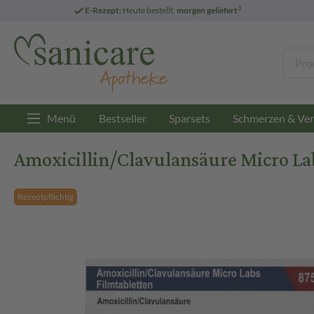
3
E-Rezept:
Heute bestellt,
morgen geliefert
Menü
Bestseller
Sparsets
Schmerzen & Ver
Amoxicillin/Clavulansäure Micro La
Rezeptpflichtig