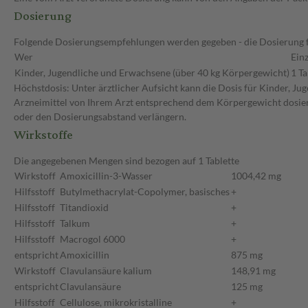
Dosierung
Folgende Dosierungsempfehlungen werden gegeben - die Dosierung fü
Wer
Ein
Kinder, Jugendliche und Erwachsene (über 40 kg Körpergewicht)
1 Ta
Höchstdosis: Unter ärztlicher Aufsicht kann die Dosis für Kinder, J
Arzneimittel von Ihrem Arzt entsprechend dem Körpergewicht dosiert.
oder den Dosierungsabstand verlängern.
Wirkstoffe
Die angegebenen Mengen sind bezogen auf 1 Tablette
Wirkstoff
Amoxicillin-3-Wasser
1004,42 mg
Hilfsstoff
Butylmethacrylat-Copolymer, basisches
+
Hilfsstoff
Titandioxid
+
Hilfsstoff
Talkum
+
Hilfsstoff
Macrogol 6000
+
entspricht
Amoxicillin
875 mg
Wirkstoff
Clavulansäure kalium
148,91 mg
entspricht
Clavulansäure
125 mg
Hilfsstoff
Cellulose, mikrokristalline
+