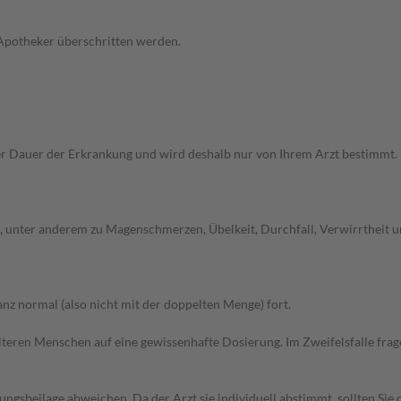
 Apotheker überschritten werden.
r Dauer der Erkrankung und wird deshalb nur von Ihrem Arzt bestimmt
unter anderem zu Magenschmerzen, Übelkeit, Durchfall, Verwirrtheit un
z normal (also nicht mit der doppelten Menge) fort.
d älteren Menschen auf eine gewissenhafte Dosierung. Im Zweifelsfalle f
gsbeilage abweichen. Da der Arzt sie individuell abstimmt, sollten Si