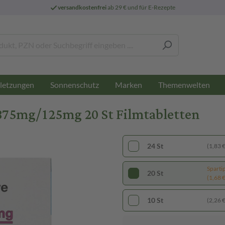
versandkostenfrei
ab 29 € und für E-Rezepte
letzungen
Sonnenschutz
Marken
Themenwelten
 875mg/125mg 20 St Filmtabletten
24 St
(1,83 € 
Sparti
20 St
(1,68 € 
10 St
(2,26 € 