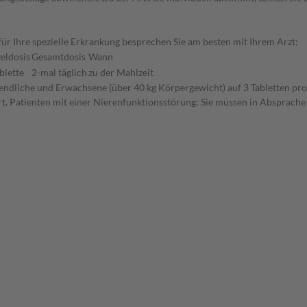
r Ihre spezielle Erkrankung besprechen Sie am besten mit Ihrem Arzt:
zeldosis
Gesamtdosis
Wann
blette
2-mal täglich
zu der Mahlzeit
ugendliche und Erwachsene (über 40 kg Körpergewicht) auf 3 Tabletten pr
 Patienten mit einer Nierenfunktionsstörung: Sie müssen in Absprache m