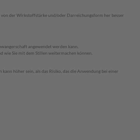
ie von der Wirkstoffstärke und/oder Darreichungsform her besser
 Schwangerschaft angewendet werden kann.
nd wie Sie mit dem Stillen weitermachen können.
 kann höher sein, als das Risiko, das die Anwendung bei einer