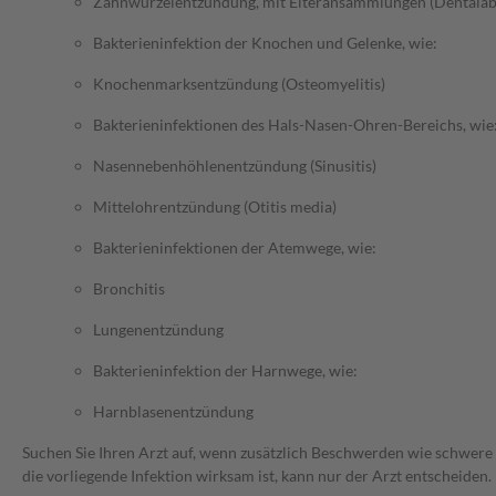
Zahnwurzelentzündung, mit Eiteransammlungen (Dentalab
Bakterieninfektion der Knochen und Gelenke, wie:
Knochenmarksentzündung (Osteomyelitis)
Bakterieninfektionen des Hals-Nasen-Ohren-Bereichs, wie
Nasennebenhöhlenentzündung (Sinusitis)
Mittelohrentzündung (Otitis media)
Bakterieninfektionen der Atemwege, wie:
Bronchitis
Lungenentzündung
Bakterieninfektion der Harnwege, wie:
Harnblasenentzündung
Suchen Sie Ihren Arzt auf, wenn zusätzlich Beschwerden wie schwere 
die vorliegende Infektion wirksam ist, kann nur der Arzt entscheiden.