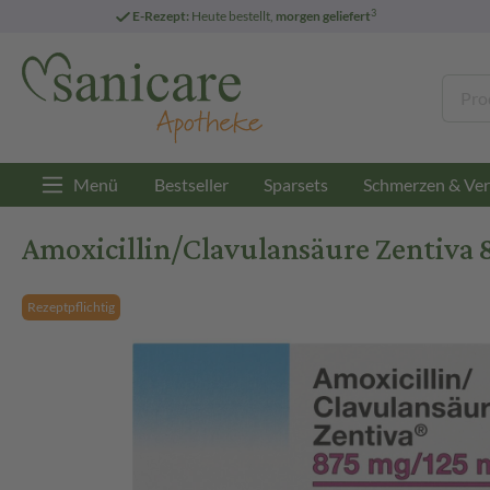
3
E-Rezept:
Heute bestellt,
morgen geliefert
Menü
Bestseller
Sparsets
Schmerzen & Ver
Amoxicillin/Clavulansäure Zentiva
Rezeptpflichtig