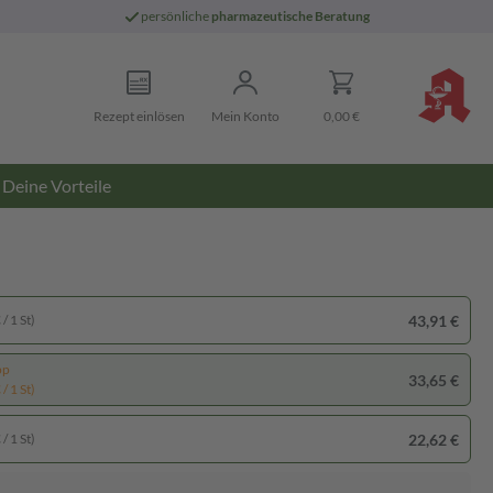
persönliche
pharmazeutische Beratung
Rezept einlösen
Mein Konto
0,00 €
Deine Vorteile
43,91 €
/ 1 St)
pp
33,65 €
/ 1 St)
22,62 €
/ 1 St)