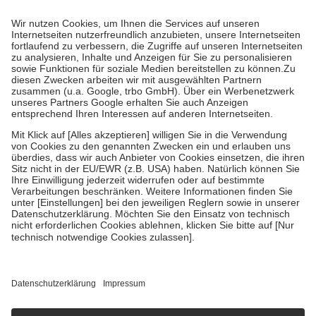
Prozent des Abgabepreises,
mindestens
jedoch
fünf Euro
und
höchstens zehn Euro.
Es sind jedoch nie mehr als die tatsächlichen
Kosten der Leistung zu entrichten.
Diese Regeln gelten grundsätzlich auch für Online-Apotheken.
Bei Heilmitteln und häuslicher Krankenpflege beträgt die
Zuzahlung zehn Prozent der Kosten sowie zehn Euro je
Verordnung.
Um das Engagement der Versicherten für ihre eigene Gesundheit zu
stärken und die besondere Stellung der Familie zu unterstützen,
fallen
keine Zuzahlungen
an bei:
• Kindern und Jugendlichen bis zum vollendeten 18. Lebensjahr
mit Ausnahme der Fahrkosten
• Untersuchungen zur Vorsorge und Früherkennung, die von der
GKV getragen werden
• empfohlenen Schutzimpfungen
• Harn- und Blutteststreifen
Wir nutzen Trusted Shops als unabhängigen Dienstleister für die
Einholung von Bewertungen. Trusted Shops hat Maßnahmen
getroffen, um sicherzustellen, dass es sich um echte Bewertungen
handelt. Mehr Informationen findest du hier:
https://help.etrusted.com/hc/de/articles/4419944605341