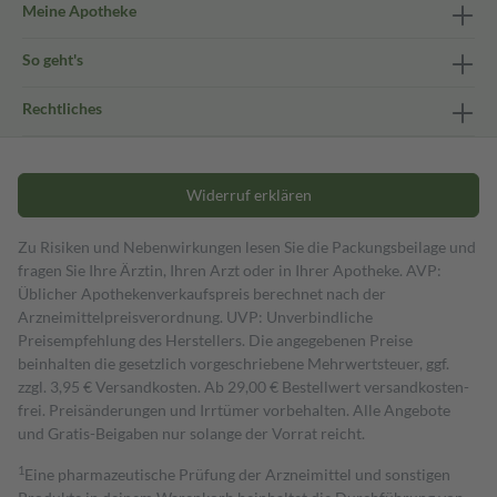
Meine Apotheke
So geht's
Rechtliches
Widerruf erklären
Zu Risiken und Nebenwirkungen lesen Sie die Packungsbeilage und
fragen Sie Ihre Ärztin, Ihren Arzt oder in Ihrer Apotheke. AVP:
Üblicher Apothekenverkaufspreis berechnet nach der
Arzneimittelpreisverordnung. UVP: Unverbindliche
Preisempfehlung des Herstellers. Die angegebenen Preise
beinhalten die gesetzlich vorgeschriebene Mehrwertsteuer, ggf.
zzgl. 3,95 € Versandkosten. Ab 29,00 € Bestell­wert versand­kosten­
frei. Preisänderungen und Irrtümer vorbehalten. Alle Angebote
und Gratis-Beigaben nur solange der Vorrat reicht.
1
Eine pharmazeutische Prüfung der Arzneimittel und sonstigen