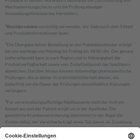
Produkte in deinem Warenkorb beinhaltet die Durchführung von
Wechselwirkungschecks und die Prüfung etwaiger
Anwendungshinweise des Herstellers.
2
Biozidprodukte
vorsichtig verwenden. Vor Gebrauch stets Etikett
und Produktinformationen lesen.
3
Die Übergabe deiner Bestellung an den Paketdienstleister erfolgt
bei uns werktags von Montag bis Freitag bis 18:00 Uhr. Der genaue
Lieferzeitpunkt kann je nach Region und in Abhängigkeit der
Produktverfügbarkeit sowie vom Zustellzeitpunkt des Spediteurs
abweichen. Darüber hinaus können notwendige pharmazeutische
Prüfungen, die zu deiner Arzneimittelsicherheit dienen, die
Lieferfrist um die Dauer der Prüfungen einschließlich Klärungen
verlängern.
4
Für verschreibungspflichtige Medikamente stellt der Arzt ein
Rezept aus und der Patient erhält sie in der Apotheke. Die
gesetzliche Krankenversicherung übernimmt in der Regel die
Kosten dafür, der Versicherte trägt einen Teil davon als Zuzahlung
mit.
Grundsätzlich leisten Mitglieder Zuzahlungen in Höhe von zehn