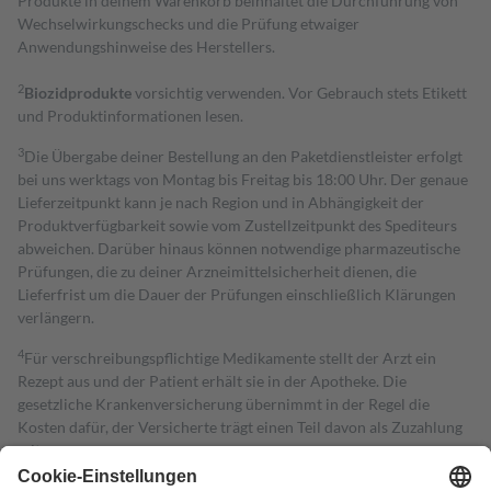
Produkte in deinem Warenkorb beinhaltet die Durchführung von
Wechselwirkungschecks und die Prüfung etwaiger
Anwendungshinweise des Herstellers.
2
Biozidprodukte
vorsichtig verwenden. Vor Gebrauch stets Etikett
und Produktinformationen lesen.
3
Die Übergabe deiner Bestellung an den Paketdienstleister erfolgt
bei uns werktags von Montag bis Freitag bis 18:00 Uhr. Der genaue
Lieferzeitpunkt kann je nach Region und in Abhängigkeit der
Produktverfügbarkeit sowie vom Zustellzeitpunkt des Spediteurs
abweichen. Darüber hinaus können notwendige pharmazeutische
Prüfungen, die zu deiner Arzneimittelsicherheit dienen, die
Lieferfrist um die Dauer der Prüfungen einschließlich Klärungen
verlängern.
4
Für verschreibungspflichtige Medikamente stellt der Arzt ein
Rezept aus und der Patient erhält sie in der Apotheke. Die
gesetzliche Krankenversicherung übernimmt in der Regel die
Kosten dafür, der Versicherte trägt einen Teil davon als Zuzahlung
mit.
Grundsätzlich leisten Mitglieder Zuzahlungen in Höhe von zehn