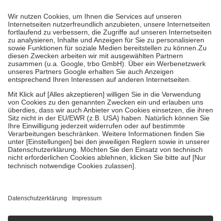
Prozent des Abgabepreises,
mindestens
jedoch
fünf Euro
und
höchstens zehn Euro.
Es sind jedoch nie mehr als die tatsächlichen
Kosten der Leistung zu entrichten.
Diese Regeln gelten grundsätzlich auch für Online-Apotheken.
Bei Heilmitteln und häuslicher Krankenpflege beträgt die
Zuzahlung zehn Prozent der Kosten sowie zehn Euro je
Verordnung.
Um das Engagement der Versicherten für ihre eigene Gesundheit zu
stärken und die besondere Stellung der Familie zu unterstützen,
fallen
keine Zuzahlungen
an bei:
• Kindern und Jugendlichen bis zum vollendeten 18. Lebensjahr
mit Ausnahme der Fahrkosten
• Untersuchungen zur Vorsorge und Früherkennung, die von der
GKV getragen werden
• empfohlenen Schutzimpfungen
• Harn- und Blutteststreifen
Wir nutzen Trusted Shops als unabhängigen Dienstleister für die
Einholung von Bewertungen. Trusted Shops hat Maßnahmen
getroffen, um sicherzustellen, dass es sich um echte Bewertungen
handelt. Mehr Informationen findest du hier:
https://help.etrusted.com/hc/de/articles/4419944605341