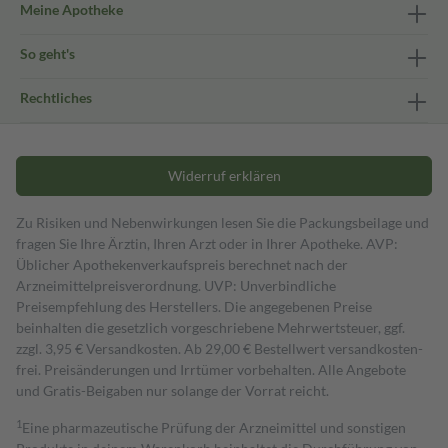
Meine Apotheke
So geht's
Rechtliches
Widerruf erklären
Zu Risiken und Nebenwirkungen lesen Sie die Packungsbeilage und
fragen Sie Ihre Ärztin, Ihren Arzt oder in Ihrer Apotheke. AVP:
Üblicher Apothekenverkaufspreis berechnet nach der
Arzneimittelpreisverordnung. UVP: Unverbindliche
Preisempfehlung des Herstellers. Die angegebenen Preise
beinhalten die gesetzlich vorgeschriebene Mehrwertsteuer, ggf.
zzgl. 3,95 € Versandkosten. Ab 29,00 € Bestell­wert versand­kosten­
frei. Preisänderungen und Irrtümer vorbehalten. Alle Angebote
und Gratis-Beigaben nur solange der Vorrat reicht.
1
Eine pharmazeutische Prüfung der Arzneimittel und sonstigen