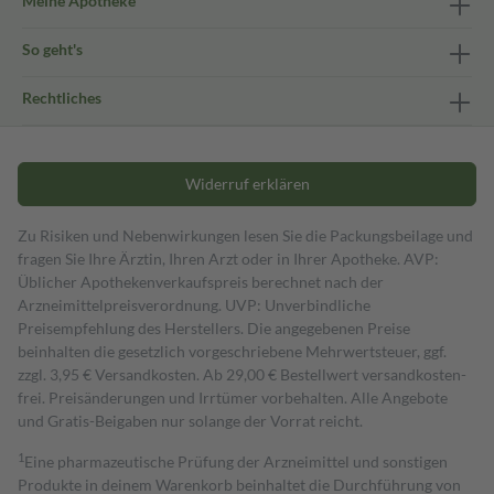
Meine Apotheke
So geht's
Rechtliches
Widerruf erklären
Zu Risiken und Nebenwirkungen lesen Sie die Packungsbeilage und
fragen Sie Ihre Ärztin, Ihren Arzt oder in Ihrer Apotheke. AVP:
Üblicher Apothekenverkaufspreis berechnet nach der
Arzneimittelpreisverordnung. UVP: Unverbindliche
Preisempfehlung des Herstellers. Die angegebenen Preise
beinhalten die gesetzlich vorgeschriebene Mehrwertsteuer, ggf.
zzgl. 3,95 € Versandkosten. Ab 29,00 € Bestell­wert versand­kosten­
frei. Preisänderungen und Irrtümer vorbehalten. Alle Angebote
und Gratis-Beigaben nur solange der Vorrat reicht.
1
Eine pharmazeutische Prüfung der Arzneimittel und sonstigen
Produkte in deinem Warenkorb beinhaltet die Durchführung von