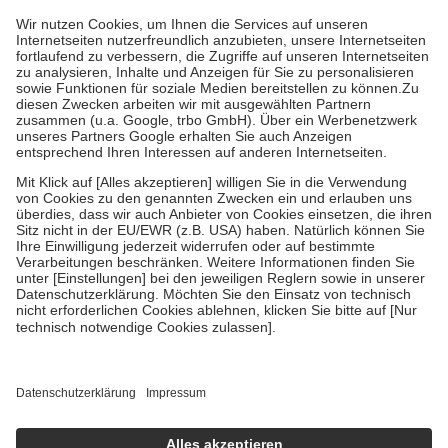
höchstens zehn Euro.
Es sind jedoch nie mehr als die tatsächlichen
Kosten der Leistung zu entrichten.
Diese Regeln gelten grundsätzlich auch für Online-Apotheken.
Bei Heilmitteln und häuslicher Krankenpflege beträgt die
Zuzahlung zehn Prozent der Kosten sowie zehn Euro je
Verordnung.
Um das Engagement der Versicherten für ihre eigene Gesundheit zu
stärken und die besondere Stellung der Familie zu unterstützen,
fallen
keine Zuzahlungen
an bei:
• Kindern und Jugendlichen bis zum vollendeten 18. Lebensjahr
mit Ausnahme der Fahrkosten
• Untersuchungen zur Vorsorge und Früherkennung, die von der
GKV getragen werden
• empfohlenen Schutzimpfungen
• Harn- und Blutteststreifen
Wir nutzen Trusted Shops als unabhängigen Dienstleister für die
Einholung von Bewertungen. Trusted Shops hat Maßnahmen
getroffen, um sicherzustellen, dass es sich um echte Bewertungen
handelt. Mehr Informationen findest du hier:
https://help.etrusted.com/hc/de/articles/4419944605341