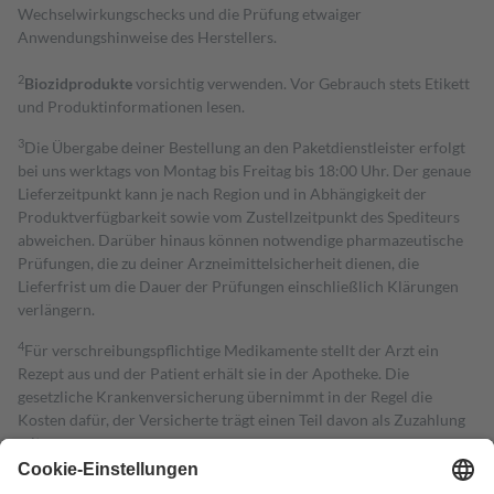
Wechselwirkungschecks und die Prüfung etwaiger
Anwendungshinweise des Herstellers.
2
Biozidprodukte
vorsichtig verwenden. Vor Gebrauch stets Etikett
und Produktinformationen lesen.
3
Die Übergabe deiner Bestellung an den Paketdienstleister erfolgt
bei uns werktags von Montag bis Freitag bis 18:00 Uhr. Der genaue
Lieferzeitpunkt kann je nach Region und in Abhängigkeit der
Produktverfügbarkeit sowie vom Zustellzeitpunkt des Spediteurs
abweichen. Darüber hinaus können notwendige pharmazeutische
Prüfungen, die zu deiner Arzneimittelsicherheit dienen, die
Lieferfrist um die Dauer der Prüfungen einschließlich Klärungen
verlängern.
4
Für verschreibungspflichtige Medikamente stellt der Arzt ein
Rezept aus und der Patient erhält sie in der Apotheke. Die
gesetzliche Krankenversicherung übernimmt in der Regel die
Kosten dafür, der Versicherte trägt einen Teil davon als Zuzahlung
mit.
Grundsätzlich leisten Mitglieder Zuzahlungen in Höhe von zehn
Prozent des Abgabepreises,
mindestens
jedoch
fünf Euro
und