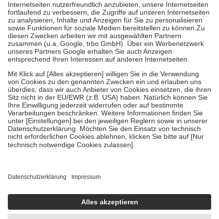
Kosten der Leistung zu entrichten.
Diese Regeln gelten grundsätzlich auch für Online-Apotheken.
Bei Heilmitteln und häuslicher Krankenpflege beträgt die
Zuzahlung zehn Prozent der Kosten sowie zehn Euro je
Verordnung.
Um das Engagement der Versicherten für ihre eigene Gesundheit zu
stärken und die besondere Stellung der Familie zu unterstützen,
fallen
keine Zuzahlungen
an bei:
• Kindern und Jugendlichen bis zum vollendeten 18. Lebensjahr
mit Ausnahme der Fahrkosten
• Untersuchungen zur Vorsorge und Früherkennung, die von der
GKV getragen werden
• empfohlenen Schutzimpfungen
• Harn- und Blutteststreifen
Wir nutzen Trusted Shops als unabhängigen Dienstleister für die
Einholung von Bewertungen. Trusted Shops hat Maßnahmen
getroffen, um sicherzustellen, dass es sich um echte Bewertungen
handelt. Mehr Informationen findest du hier:
https://help.etrusted.com/hc/de/articles/4419944605341
Einige Bilder und Inhalte wurden unter Zuhilfenahme künstlicher