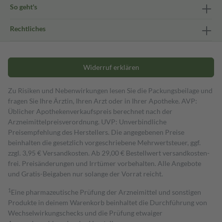
So geht's
Rechtliches
Widerruf erklären
Zu Risiken und Nebenwirkungen lesen Sie die Packungsbeilage und
fragen Sie Ihre Ärztin, Ihren Arzt oder in Ihrer Apotheke. AVP:
Üblicher Apothekenverkaufspreis berechnet nach der
Arzneimittelpreisverordnung. UVP: Unverbindliche
Preisempfehlung des Herstellers. Die angegebenen Preise
beinhalten die gesetzlich vorgeschriebene Mehrwertsteuer, ggf.
zzgl. 3,95 € Versandkosten. Ab 29,00 € Bestell­wert versand­kosten­
frei. Preisänderungen und Irrtümer vorbehalten. Alle Angebote
und Gratis-Beigaben nur solange der Vorrat reicht.
1
Eine pharmazeutische Prüfung der Arzneimittel und sonstigen
Produkte in deinem Warenkorb beinhaltet die Durchführung von
Wechselwirkungschecks und die Prüfung etwaiger