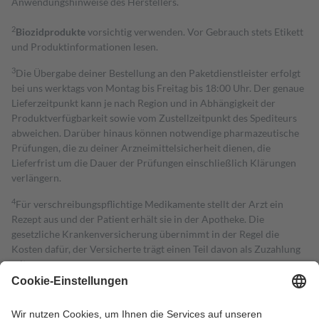
Anwendungshinweise des Herstellers.
2
Biozidprodukte
vorsichtig verwenden. Vor Gebrauch stets Etikett
und Produktinformationen lesen.
3
Die Übergabe deiner Bestellung an den Paketdienstleister erfolgt
bei uns werktags von Montag bis Freitag bis 18:00 Uhr. Der genaue
Lieferzeitpunkt kann je nach Region und in Abhängigkeit der
Produktverfügbarkeit sowie vom Zustellzeitpunkt des Spediteurs
abweichen. Darüber hinaus können notwendige pharmazeutische
Prüfungen, die zu deiner Arzneimittelsicherheit dienen, die
Lieferfrist um die Dauer der Prüfungen einschließlich Klärungen
verlängern.
4
Für verschreibungspflichtige Medikamente stellt der Arzt ein
Rezept aus und der Patient erhält sie in der Apotheke. Die
gesetzliche Krankenversicherung übernimmt in der Regel die
Kosten dafür, der Versicherte trägt einen Teil davon als Zuzahlung
mit.
Grundsätzlich leisten Mitglieder Zuzahlungen in Höhe von zehn
Prozent des Abgabepreises,
mindestens
jedoch
fünf Euro
und
höchstens zehn Euro.
Es sind jedoch nie mehr als die tatsächlichen