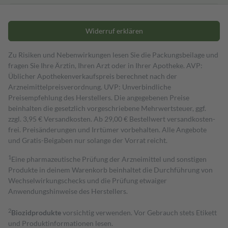
Widerruf erklären
Zu Risiken und Nebenwirkungen lesen Sie die Packungsbeilage und
fragen Sie Ihre Ärztin, Ihren Arzt oder in Ihrer Apotheke. AVP:
Üblicher Apothekenverkaufspreis berechnet nach der
Arzneimittelpreisverordnung. UVP: Unverbindliche
Preisempfehlung des Herstellers. Die angegebenen Preise
beinhalten die gesetzlich vorgeschriebene Mehrwertsteuer, ggf.
zzgl. 3,95 € Versandkosten. Ab 29,00 € Bestell­wert versand­kosten­
frei. Preisänderungen und Irrtümer vorbehalten. Alle Angebote
und Gratis-Beigaben nur solange der Vorrat reicht.
1
Eine pharmazeutische Prüfung der Arzneimittel und sonstigen
Produkte in deinem Warenkorb beinhaltet die Durchführung von
Wechselwirkungschecks und die Prüfung etwaiger
Anwendungshinweise des Herstellers.
2
Biozidprodukte
vorsichtig verwenden. Vor Gebrauch stets Etikett
und Produktinformationen lesen.