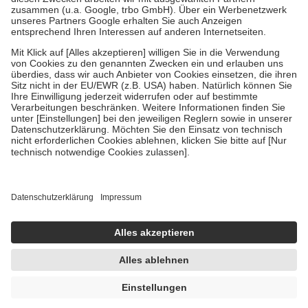
Verordnung.
Um das Engagement der Versicherten für ihre eigene Gesundheit zu
stärken und die besondere Stellung der Familie zu unterstützen,
fallen
keine Zuzahlungen
an bei:
• Kindern und Jugendlichen bis zum vollendeten 18. Lebensjahr
mit Ausnahme der Fahrkosten
• Untersuchungen zur Vorsorge und Früherkennung, die von der
GKV getragen werden
• empfohlenen Schutzimpfungen
• Harn- und Blutteststreifen
Wir nutzen Trusted Shops als unabhängigen Dienstleister für die
Einholung von Bewertungen. Trusted Shops hat Maßnahmen
getroffen, um sicherzustellen, dass es sich um echte Bewertungen
handelt. Mehr Informationen findest du hier:
https://help.etrusted.com/hc/de/articles/4419944605341
Einige Bilder und Inhalte wurden unter Zuhilfenahme künstlicher
Intelligenz erstellt.