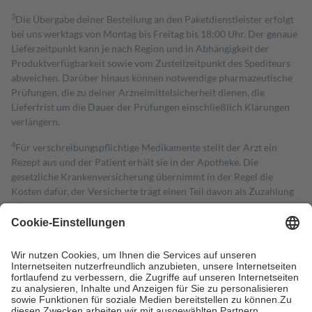
3
Die Übergabe deiner Bestellung an den Paketdienstleister erfolgt
bei uns werktags von Montag bis Freitag bis 18:00 Uhr. Der genaue
Lieferzeitpunkt kann je nach Region und in Abhängigkeit der
Produktverfügbarkeit sowie vom Zustellzeitpunkt des Spediteurs
abweichen. Darüber hinaus können notwendige pharmazeutische
Prüfungen, die zu deiner Arzneimittelsicherheit dienen, die
Lieferfrist um die Dauer der Prüfungen einschließlich Klärungen
verlängern.
4
Für verschreibungspflichtige Medikamente stellt der Arzt ein
Rezept aus und der Patient erhält sie in der Apotheke. Die
gesetzliche Krankenversicherung übernimmt in der Regel die
Kosten dafür, der Versicherte trägt einen Teil davon als Zuzahlung
mit.
Grundsätzlich leisten Mitglieder Zuzahlungen in Höhe von zehn
Prozent des Abgabepreises,
mindestens
jedoch
fünf Euro
und
höchstens zehn Euro.
Es sind jedoch nie mehr als die tatsächlichen
Kosten der Leistung zu entrichten.
Diese Regeln gelten grundsätzlich auch für Online-Apotheken.
Bei Heilmitteln und häuslicher Krankenpflege beträgt die
Zuzahlung zehn Prozent der Kosten sowie zehn Euro je