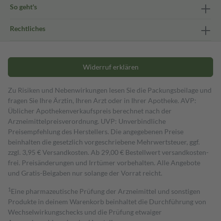
So geht's
Rechtliches
Widerruf erklären
Zu Risiken und Nebenwirkungen lesen Sie die Packungsbeilage und
fragen Sie Ihre Ärztin, Ihren Arzt oder in Ihrer Apotheke. AVP:
Üblicher Apothekenverkaufspreis berechnet nach der
Arzneimittelpreisverordnung. UVP: Unverbindliche
Preisempfehlung des Herstellers. Die angegebenen Preise
beinhalten die gesetzlich vorgeschriebene Mehrwertsteuer, ggf.
zzgl. 3,95 € Versandkosten. Ab 29,00 € Bestell­wert versand­kosten­
frei. Preisänderungen und Irrtümer vorbehalten. Alle Angebote
und Gratis-Beigaben nur solange der Vorrat reicht.
1
Eine pharmazeutische Prüfung der Arzneimittel und sonstigen
Produkte in deinem Warenkorb beinhaltet die Durchführung von
Wechselwirkungschecks und die Prüfung etwaiger