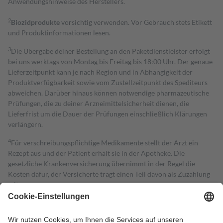
Anwendungshinweise des Herstellers.
2
Biozidprodukte
vorsichtig verwenden. Vor Gebrauch stets Etikett
und Produktinformationen lesen.
3
Die Übergabe deiner Bestellung an den Paketdienstleister erfolgt
bei uns werktags von Montag bis Freitag bis 18:00 Uhr. Der genaue
Lieferzeitpunkt kann je nach Region und in Abhängigkeit der
Produktverfügbarkeit sowie vom Zustellzeitpunkt des Spediteurs
abweichen. Darüber hinaus können notwendige pharmazeutische
Prüfungen, die zu deiner Arzneimittelsicherheit dienen, die
Lieferfrist um die Dauer der Prüfungen einschließlich Klärungen
verlängern.
4
Für verschreibungspflichtige Medikamente stellt der Arzt ein
Rezept aus und der Patient erhält sie in der Apotheke. Die
gesetzliche Krankenversicherung übernimmt in der Regel die
Kosten dafür, der Versicherte trägt einen Teil davon als Zuzahlung
mit.
Grundsätzlich leisten Mitglieder Zuzahlungen in Höhe von zehn
Prozent des Abgabepreises,
mindestens
jedoch
fünf Euro
und
höchstens zehn Euro.
Es sind jedoch nie mehr als die tatsächlichen