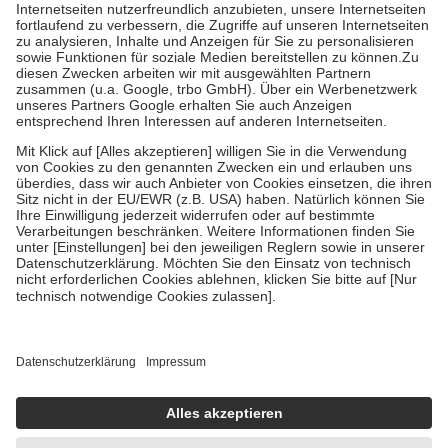
Kosten der Leistung zu entrichten.
Diese Regeln gelten grundsätzlich auch für Online-Apotheken.
Bei Heilmitteln und häuslicher Krankenpflege beträgt die
Zuzahlung zehn Prozent der Kosten sowie zehn Euro je
Verordnung.
Um das Engagement der Versicherten für ihre eigene Gesundheit zu
stärken und die besondere Stellung der Familie zu unterstützen,
fallen
keine Zuzahlungen
an bei:
• Kindern und Jugendlichen bis zum vollendeten 18. Lebensjahr
mit Ausnahme der Fahrkosten
• Untersuchungen zur Vorsorge und Früherkennung, die von der
GKV getragen werden
• empfohlenen Schutzimpfungen
• Harn- und Blutteststreifen
Wir nutzen Trusted Shops als unabhängigen Dienstleister für die
Einholung von Bewertungen. Trusted Shops hat Maßnahmen
getroffen, um sicherzustellen, dass es sich um echte Bewertungen
handelt. Mehr Informationen findest du hier:
https://help.etrusted.com/hc/de/articles/4419944605341
Einige Bilder und Inhalte wurden unter Zuhilfenahme künstlicher