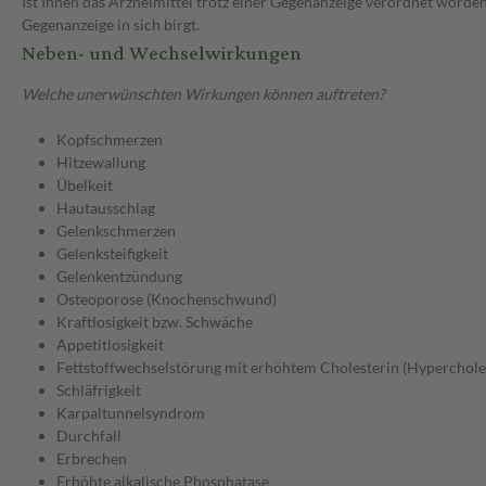
Ist Ihnen das Arzneimittel trotz einer Gegenanzeige verordnet worden
Gegenanzeige in sich birgt.
Neben- und Wechselwirkungen
Welche unerwünschten Wirkungen können auftreten?
Kopfschmerzen
Hitzewallung
Übelkeit
Hautausschlag
Gelenkschmerzen
Gelenksteifigkeit
Gelenkentzündung
Osteoporose (Knochenschwund)
Kraftlosigkeit bzw. Schwäche
Appetitlosigkeit
Fettstoffwechselstörung mit erhöhtem Cholesterin (Hyperchole
Schläfrigkeit
Karpaltunnelsyndrom
Durchfall
Erbrechen
Erhöhte alkalische Phosphatase