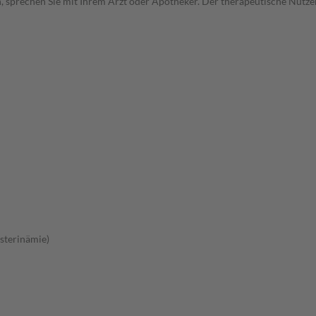
, sprechen Sie mit Ihrem Arzt oder Apotheker. Der therapeutische Nutzen
sterinämie)