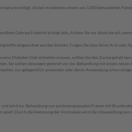
n berücksichtigt, die bei mindestens einem von 1.000 behandelten Patien
äßem Gebrauch beeinträchtigt sein. Achten Sie vor allem darauf, wenn
pingstoffe eingeordnet werden können. Fragen Sie dazu Ihren Arzt oder A
e eine Diabetes-Diät einhalten müssen, sollten Sie den Zuckergehalt berü
en. Sie sollten deswegen generell vor der Behandlung mit einem neuen A
st kaufen, nur gelegentlich anwenden oder deren Anwendung schon einige 
 und wird zur Behandlung von postmenopausalen Frauen mit Brustkrebs
genen spielt. Durch die Hemmung der Aromatase wird die Umwandlung v