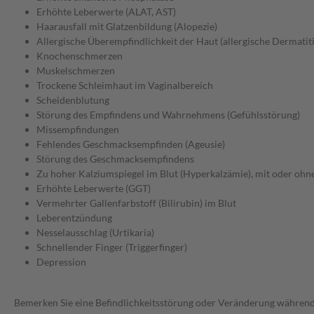
Erhöhte Leberwerte (ALAT, AST)
Haarausfall mit Glatzenbildung (Alopezie)
Allergische Überempfindlichkeit der Haut (allergische Dermatiti
Knochenschmerzen
Muskelschmerzen
Trockene Schleimhaut im Vaginalbereich
Scheidenblutung
Störung des Empfindens und Wahrnehmens (Gefühlsstörung)
Missempfindungen
Fehlendes Geschmacksempfinden (Ageusie)
Störung des Geschmacksempfindens
Zu hoher Kalziumspiegel im Blut (Hyperkalzämie), mit oder o
Erhöhte Leberwerte (GGT)
Vermehrter Gallenfarbstoff (Bilirubin) im Blut
Leberentzündung
Nesselausschlag (Urtikaria)
Schnellender Finger (Triggerfinger)
Depression
Bemerken Sie eine Befindlichkeitsstörung oder Veränderung während 