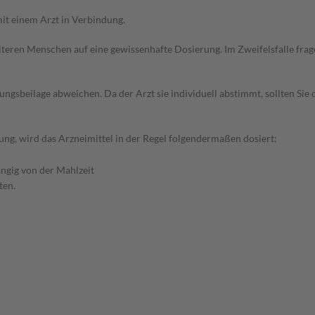
it einem Arzt in Verbindung.
d älteren Menschen auf eine gewissenhafte Dosierung. Im Zweifelsfalle f
gsbeilage abweichen. Da der Arzt sie individuell abstimmt, sollten Si
ng, wird das Arzneimittel in der Regel folgendermaßen dosiert:
ngig von der Mahlzeit
ten.