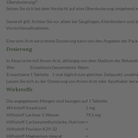
Überdosierung?
Setzen Sie sich bei dem Verdacht auf eine Überdosierung umgehend m
Generell gilt: Achten Sie vor allem bei Säuglingen, Kleinkindern un
Vorsichtsmaßnahmen.
Eine vom Arzt verordnete Dosierung kann von den Angaben der Packun
Dosierung
In Absprache mit Ihrem Arzt, abhängig von dem Stadium der Behandlu
Wer
Einzeldosis
Gesamtdosis
Wann
Erwachsene
1 Tablette
1-mal täglich
zum gleichen Zeitpunkt, unabhä
Lassen Sie sich zu der Dosierung von Ihrem Arzt oder Apotheker bera
Wirkstoffe
Die angegebenen Mengen sind bezogen auf 1 Tablette
Wirkstoff
Anastrozol
1 mg
Hilfsstoff
Lactose-1-Wasser
79,5 mg
Hilfsstoff
Carboxymethylstärke, Natrium
+
Hilfsstoff
Povidon K29-32
+
Hilfsstoff
Magnesium stearat
+