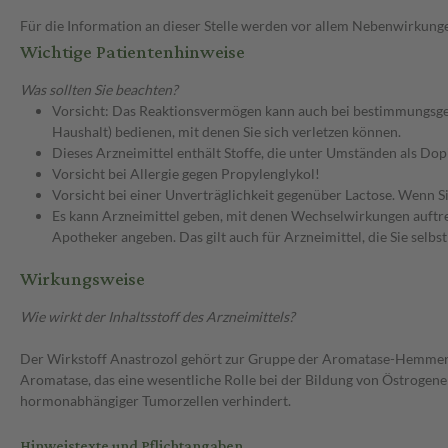
Für die Information an dieser Stelle werden vor allem Nebenwirkunge
Wichtige Patientenhinweise
Was sollten Sie beachten?
Vorsicht: Das Reaktionsvermögen kann auch bei bestimmungsgem
Haushalt) bedienen, mit denen Sie sich verletzen können.
Dieses Arzneimittel enthält Stoffe, die unter Umständen als Do
Vorsicht bei Allergie gegen Propylenglykol!
Vorsicht bei einer Unverträglichkeit gegenüber Lactose. Wenn Si
Es kann Arzneimittel geben, mit denen Wechselwirkungen auftret
Apotheker angeben. Das gilt auch für Arzneimittel, die Sie selb
Wirkungsweise
Wie wirkt der Inhaltsstoff des Arzneimittels?
Der Wirkstoff Anastrozol gehört zur Gruppe der Aromatase-Hemmer
Aromatase, das eine wesentliche Rolle bei der Bildung von Östro
hormonabhängiger Tumorzellen verhindert.
Hinweistexte und Pflichtangaben