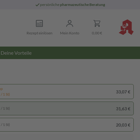
persönliche
pharmazeutische Beratung
Rezept einlösen
Mein Konto
0,00 €
Deine Vorteile
pp
33,07 €
/ 1 St)
31,63 €
/ 1 St)
20,03 €
/ 1 St)