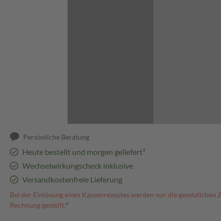
Abbildung kann abweichen
Persönliche Beratung
Heute bestellt und morgen geliefert³
Wechselwirkungscheck inklusive
Versandkostenfreie Lieferung
Bei der Einlösung eines Kassenrezeptes werden nur die gesetzlichen 
Rechnung gestellt.⁴