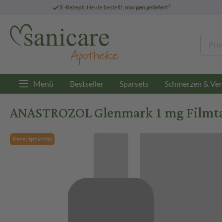
3
E-Rezept:
Heute bestellt,
morgen geliefert
Menü
Bestseller
Sparsets
Schmerzen & Ver
ANASTROZOL Glenmark 1 mg Filmtab
Rezeptpflichtig