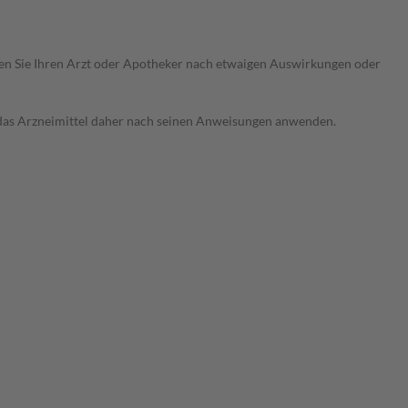
ragen Sie Ihren Arzt oder Apotheker nach etwaigen Auswirkungen oder
e das Arzneimittel daher nach seinen Anweisungen anwenden.