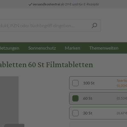
versandkostenfrei
ab 29 € und für E-Rezepte
letzungen
Sonnenschutz
Marken
Themenwelten
letten 60 St Filmtabletten
Sparti
100 St
(0,33 € 
60 St
(0,53 € 
30 St
(0,67 € 