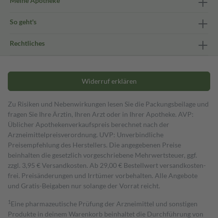
Meine Apotheke
So geht's
Rechtliches
Widerruf erklären
Zu Risiken und Nebenwirkungen lesen Sie die Packungsbeilage und
fragen Sie Ihre Ärztin, Ihren Arzt oder in Ihrer Apotheke. AVP:
Üblicher Apothekenverkaufspreis berechnet nach der
Arzneimittelpreisverordnung. UVP: Unverbindliche
Preisempfehlung des Herstellers. Die angegebenen Preise
beinhalten die gesetzlich vorgeschriebene Mehrwertsteuer, ggf.
zzgl. 3,95 € Versandkosten. Ab 29,00 € Bestell­wert versand­kosten­
frei. Preisänderungen und Irrtümer vorbehalten. Alle Angebote
und Gratis-Beigaben nur solange der Vorrat reicht.
1
Eine pharmazeutische Prüfung der Arzneimittel und sonstigen
Produkte in deinem Warenkorb beinhaltet die Durchführung von