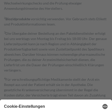
Wechselwirkungschecks und die Prüfung etwaiger
Anwendungshinweise des Herstellers.
2
Biozidprodukte
vorsichtig verwenden. Vor Gebrauch stets Etikett
und Produktinformationen lesen.
3
Die Übergabe deiner Bestellung an den Paketdienstleister erfolgt
bei uns werktags von Montag bis Freitag bis 18:00 Uhr. Der genaue
Lieferzeitpunkt kann je nach Region und in Abhängigkeit der
Produktverfügbarkeit sowie vom Zustellzeitpunkt des Spediteurs
abweichen. Darüber hinaus können notwendige pharmazeutische
Prüfungen, die zu deiner Arzneimittelsicherheit dienen, die
Lieferfrist um die Dauer der Prüfungen einschließlich Klärungen
verlängern.
4
Für verschreibungspflichtige Medikamente stellt der Arzt ein
Rezept aus und der Patient erhält sie in der Apotheke. Die
gesetzliche Krankenversicherung übernimmt in der Regel die
Kosten dafür, der Versicherte trägt einen Teil davon als Zuzahlung
mit.
Grundsätzlich leisten Mitglieder Zuzahlungen in Höhe von zehn
Prozent des Abgabepreises,
mindestens
jedoch
fünf Euro
und