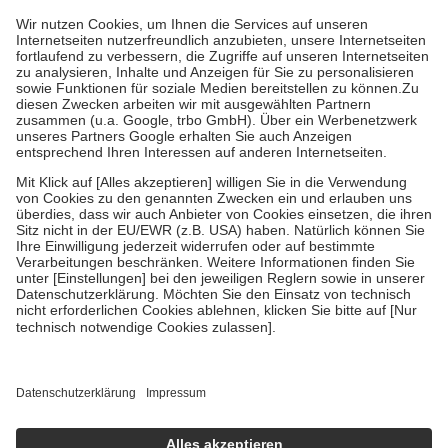
höchstens zehn Euro.
Es sind jedoch nie mehr als die tatsächlichen
Kosten der Leistung zu entrichten.
Diese Regeln gelten grundsätzlich auch für Online-Apotheken.
Bei Heilmitteln und häuslicher Krankenpflege beträgt die
Zuzahlung zehn Prozent der Kosten sowie zehn Euro je
Verordnung.
Um das Engagement der Versicherten für ihre eigene Gesundheit zu
stärken und die besondere Stellung der Familie zu unterstützen,
fallen
keine Zuzahlungen
an bei:
• Kindern und Jugendlichen bis zum vollendeten 18. Lebensjahr
mit Ausnahme der Fahrkosten
• Untersuchungen zur Vorsorge und Früherkennung, die von der
GKV getragen werden
• empfohlenen Schutzimpfungen
• Harn- und Blutteststreifen
Wir nutzen Trusted Shops als unabhängigen Dienstleister für die
Einholung von Bewertungen. Trusted Shops hat Maßnahmen
getroffen, um sicherzustellen, dass es sich um echte Bewertungen
handelt. Mehr Informationen findest du hier:
https://help.etrusted.com/hc/de/articles/4419944605341