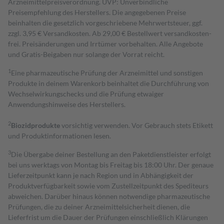
Arzneimittelpreisverordnung. UVP: Unverbindliche
Preisempfehlung des Herstellers. Die angegebenen Preise
beinhalten die gesetzlich vorgeschriebene Mehrwertsteuer, ggf.
zzgl. 3,95 € Versandkosten. Ab 29,00 € Bestell­wert versand­kosten­
frei. Preisänderungen und Irrtümer vorbehalten. Alle Angebote
und Gratis-Beigaben nur solange der Vorrat reicht.
1
Eine pharmazeutische Prüfung der Arzneimittel und sonstigen
Produkte in deinem Warenkorb beinhaltet die Durchführung von
Wechselwirkungschecks und die Prüfung etwaiger
Anwendungshinweise des Herstellers.
2
Biozidprodukte
vorsichtig verwenden. Vor Gebrauch stets Etikett
und Produktinformationen lesen.
3
Die Übergabe deiner Bestellung an den Paketdienstleister erfolgt
bei uns werktags von Montag bis Freitag bis 18:00 Uhr. Der genaue
Lieferzeitpunkt kann je nach Region und in Abhängigkeit der
Produktverfügbarkeit sowie vom Zustellzeitpunkt des Spediteurs
abweichen. Darüber hinaus können notwendige pharmazeutische
Prüfungen, die zu deiner Arzneimittelsicherheit dienen, die
Lieferfrist um die Dauer der Prüfungen einschließlich Klärungen