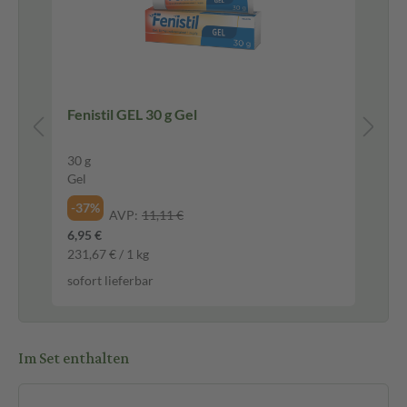
Fenistil GEL 30 g Gel
AZ
30 g
5.7
Gel
Sti
-37%
-1
AVP:
11,11 €
6,95 €
9,9
231,67 € / 1 kg
1.7
sofort lieferbar
sof
Im Set enthalten