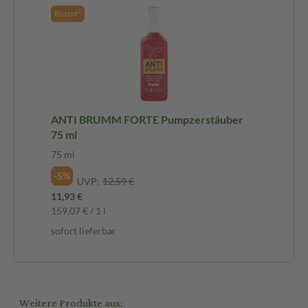
2
Biozid
ANTI BRUMM FORTE Pumpzerstäuber
75 ml
75 ml
-5%
UVP:
12,59 €
11,93 €
159,07 € / 1 l
sofort lieferbar
Weitere Produkte aus: