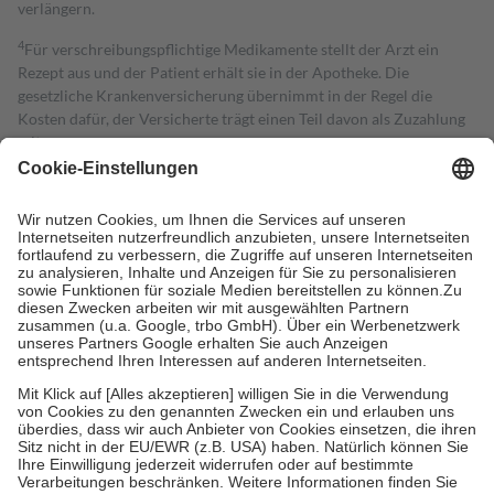
verlängern.
4
Für verschreibungspflichtige Medikamente stellt der Arzt ein
Rezept aus und der Patient erhält sie in der Apotheke. Die
gesetzliche Krankenversicherung übernimmt in der Regel die
Kosten dafür, der Versicherte trägt einen Teil davon als Zuzahlung
mit.
Grundsätzlich leisten Mitglieder Zuzahlungen in Höhe von zehn
Prozent des Abgabepreises,
mindestens
jedoch
fünf Euro
und
höchstens zehn Euro.
Es sind jedoch nie mehr als die tatsächlichen
Kosten der Leistung zu entrichten.
Diese Regeln gelten grundsätzlich auch für Online-Apotheken.
Bei Heilmitteln und häuslicher Krankenpflege beträgt die
Zuzahlung zehn Prozent der Kosten sowie zehn Euro je
Verordnung.
Um das Engagement der Versicherten für ihre eigene Gesundheit zu
stärken und die besondere Stellung der Familie zu unterstützen,
fallen
keine Zuzahlungen
an bei:
• Kindern und Jugendlichen bis zum vollendeten 18. Lebensjahr
mit Ausnahme der Fahrkosten
• Untersuchungen zur Vorsorge und Früherkennung, die von der
GKV getragen werden