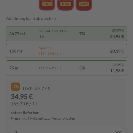
Abbildung kann abweichen
37,77 €
225 ml (155,33 € /
3X75 ml
-7%
34,95 €
1 l)
Spartipp
150 ml
20,19 €
(134,60 € / 1 l)
12,59 €
75 ml
-5%
(159,07 € / 1 l)
11,93 €
-7%
UVP:
37,77 €
34,95 €
155,33 € / 1 l
sofort lieferbar
Preise inkl. MwSt. ggf. zzgl. Versandkosten