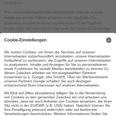
verlängern.
4
Für verschreibungspflichtige Medikamente stellt der Arzt ein
Rezept aus und der Patient erhält sie in der Apotheke. Die
gesetzliche Krankenversicherung übernimmt in der Regel die
Kosten dafür, der Versicherte trägt einen Teil davon als Zuzahlung
mit.
Grundsätzlich leisten Mitglieder Zuzahlungen in Höhe von zehn
Prozent des Abgabepreises,
mindestens
jedoch
fünf Euro
und
höchstens zehn Euro.
Es sind jedoch nie mehr als die tatsächlichen
Kosten der Leistung zu entrichten.
Diese Regeln gelten grundsätzlich auch für Online-Apotheken.
Bei Heilmitteln und häuslicher Krankenpflege beträgt die
Zuzahlung zehn Prozent der Kosten sowie zehn Euro je
Verordnung.
Um das Engagement der Versicherten für ihre eigene Gesundheit zu
stärken und die besondere Stellung der Familie zu unterstützen,
fallen
keine Zuzahlungen
an bei:
• Kindern und Jugendlichen bis zum vollendeten 18. Lebensjahr
mit Ausnahme der Fahrkosten
• Untersuchungen zur Vorsorge und Früherkennung, die von der
GKV getragen werden