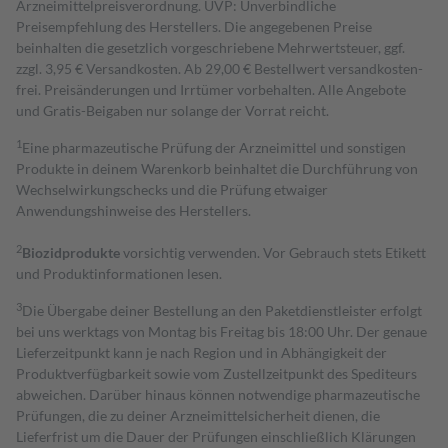
Arzneimittelpreisverordnung. UVP: Unverbindliche
Preisempfehlung des Herstellers. Die angegebenen Preise
beinhalten die gesetzlich vorgeschriebene Mehrwertsteuer, ggf.
zzgl. 3,95 € Versandkosten. Ab 29,00 € Bestell­wert versand­kosten­
frei. Preisänderungen und Irrtümer vorbehalten. Alle Angebote
und Gratis-Beigaben nur solange der Vorrat reicht.
1
Eine pharmazeutische Prüfung der Arzneimittel und sonstigen
Produkte in deinem Warenkorb beinhaltet die Durchführung von
Wechselwirkungschecks und die Prüfung etwaiger
Anwendungshinweise des Herstellers.
2
Biozidprodukte
vorsichtig verwenden. Vor Gebrauch stets Etikett
und Produktinformationen lesen.
3
Die Übergabe deiner Bestellung an den Paketdienstleister erfolgt
bei uns werktags von Montag bis Freitag bis 18:00 Uhr. Der genaue
Lieferzeitpunkt kann je nach Region und in Abhängigkeit der
Produktverfügbarkeit sowie vom Zustellzeitpunkt des Spediteurs
abweichen. Darüber hinaus können notwendige pharmazeutische
Prüfungen, die zu deiner Arzneimittelsicherheit dienen, die
Lieferfrist um die Dauer der Prüfungen einschließlich Klärungen