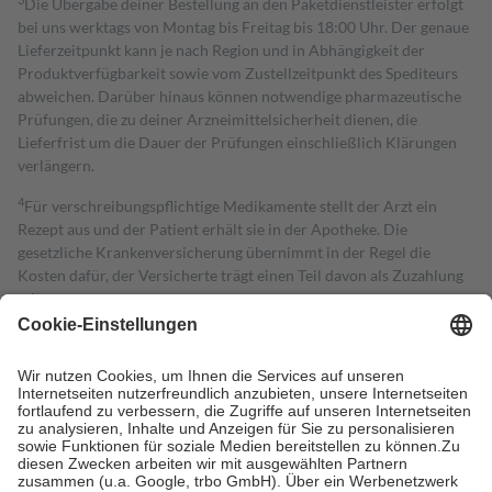
Die Übergabe deiner Bestellung an den Paketdienstleister erfolgt
bei uns werktags von Montag bis Freitag bis 18:00 Uhr. Der genaue
Lieferzeitpunkt kann je nach Region und in Abhängigkeit der
Produktverfügbarkeit sowie vom Zustellzeitpunkt des Spediteurs
abweichen. Darüber hinaus können notwendige pharmazeutische
Prüfungen, die zu deiner Arzneimittelsicherheit dienen, die
Lieferfrist um die Dauer der Prüfungen einschließlich Klärungen
verlängern.
4
Für verschreibungspflichtige Medikamente stellt der Arzt ein
Rezept aus und der Patient erhält sie in der Apotheke. Die
gesetzliche Krankenversicherung übernimmt in der Regel die
Kosten dafür, der Versicherte trägt einen Teil davon als Zuzahlung
mit.
Grundsätzlich leisten Mitglieder Zuzahlungen in Höhe von zehn
Prozent des Abgabepreises,
mindestens
jedoch
fünf Euro
und
höchstens zehn Euro.
Es sind jedoch nie mehr als die tatsächlichen
Kosten der Leistung zu entrichten.
Diese Regeln gelten grundsätzlich auch für Online-Apotheken.
Bei Heilmitteln und häuslicher Krankenpflege beträgt die
Zuzahlung zehn Prozent der Kosten sowie zehn Euro je
Verordnung.