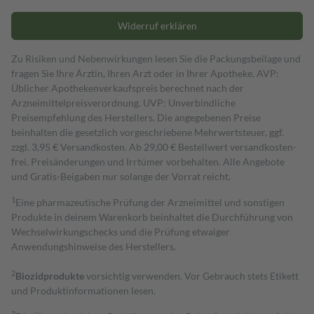
Widerruf erklären
Zu Risiken und Nebenwirkungen lesen Sie die Packungsbeilage und
fragen Sie Ihre Ärztin, Ihren Arzt oder in Ihrer Apotheke. AVP:
Üblicher Apothekenverkaufspreis berechnet nach der
Arzneimittelpreisverordnung. UVP: Unverbindliche
Preisempfehlung des Herstellers. Die angegebenen Preise
beinhalten die gesetzlich vorgeschriebene Mehrwertsteuer, ggf.
zzgl. 3,95 € Versandkosten. Ab 29,00 € Bestell­wert versand­kosten­
frei. Preisänderungen und Irrtümer vorbehalten. Alle Angebote
und Gratis-Beigaben nur solange der Vorrat reicht.
1
Eine pharmazeutische Prüfung der Arzneimittel und sonstigen
Produkte in deinem Warenkorb beinhaltet die Durchführung von
Wechselwirkungschecks und die Prüfung etwaiger
Anwendungshinweise des Herstellers.
2
Biozidprodukte
vorsichtig verwenden. Vor Gebrauch stets Etikett
und Produktinformationen lesen.
3