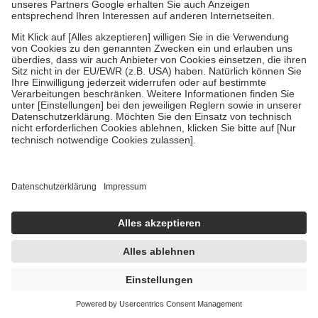
Um das Engagement der Versicherten für ihre eigene Gesundheit zu
stärken und die besondere Stellung der Familie zu unterstützen,
fallen
keine Zuzahlungen
an bei:
• Kindern und Jugendlichen bis zum vollendeten 18. Lebensjahr
mit Ausnahme der Fahrkosten
• Untersuchungen zur Vorsorge und Früherkennung, die von der
GKV getragen werden
• empfohlenen Schutzimpfungen
• Harn- und Blutteststreifen
Wir nutzen Trusted Shops als unabhängigen Dienstleister für die
Einholung von Bewertungen. Trusted Shops hat Maßnahmen
getroffen, um sicherzustellen, dass es sich um echte Bewertungen
handelt. Mehr Informationen findest du hier:
https://help.etrusted.com/hc/de/articles/4419944605341
Einige Bilder und Inhalte wurden unter Zuhilfenahme künstlicher
Intelligenz erstellt.