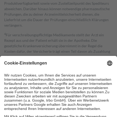
Produktverfügbarkeit sowie vom Zustellzeitpunkt des Spediteurs
abweichen. Darüber hinaus können notwendige pharmazeutische
Prüfungen, die zu deiner Arzneimittelsicherheit dienen, die
Lieferfrist um die Dauer der Prüfungen einschließlich Klärungen
verlängern.
4
Für verschreibungspflichtige Medikamente stellt der Arzt ein
Rezept aus und der Patient erhält sie in der Apotheke. Die
gesetzliche Krankenversicherung übernimmt in der Regel die
Kosten dafür, der Versicherte trägt einen Teil davon als Zuzahlung
mit.
Grundsätzlich leisten Mitglieder Zuzahlungen in Höhe von zehn
Prozent des Abgabepreises,
mindestens
jedoch
fünf Euro
und
höchstens zehn Euro.
Es sind jedoch nie mehr als die tatsächlichen
Kosten der Leistung zu entrichten.
Diese Regeln gelten grundsätzlich auch für Online-Apotheken.
Bei Heilmitteln und häuslicher Krankenpflege beträgt die
Zuzahlung zehn Prozent der Kosten sowie zehn Euro je
Verordnung.
Um das Engagement der Versicherten für ihre eigene Gesundheit zu
stärken und die besondere Stellung der Familie zu unterstützen,