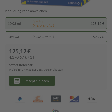
Abbildung kann abweichen
Spartipp
10X3 ml
125,12 €
(4.170,67 € / 1 l)
5X3 ml
69,97 €
(4.664,67 € / 1 l)
125,12 €
4.170,67 € / 1 l
sofort lieferbar
Preise inkl. MwSt. ggf. zzgl. Versandkosten
E-Rezept einlösen