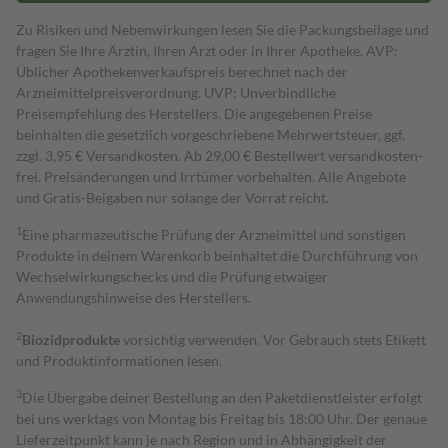
Zu Risiken und Nebenwirkungen lesen Sie die Packungsbeilage und
fragen Sie Ihre Ärztin, Ihren Arzt oder in Ihrer Apotheke. AVP:
Üblicher Apothekenverkaufspreis berechnet nach der
Arzneimittelpreisverordnung. UVP: Unverbindliche
Preisempfehlung des Herstellers. Die angegebenen Preise
beinhalten die gesetzlich vorgeschriebene Mehrwertsteuer, ggf.
zzgl. 3,95 € Versandkosten. Ab 29,00 € Bestell­wert versand­kosten­
frei. Preisänderungen und Irrtümer vorbehalten. Alle Angebote
und Gratis-Beigaben nur solange der Vorrat reicht.
1
Eine pharmazeutische Prüfung der Arzneimittel und sonstigen
Produkte in deinem Warenkorb beinhaltet die Durchführung von
Wechselwirkungschecks und die Prüfung etwaiger
Anwendungshinweise des Herstellers.
2
Biozidprodukte
vorsichtig verwenden. Vor Gebrauch stets Etikett
und Produktinformationen lesen.
3
Die Übergabe deiner Bestellung an den Paketdienstleister erfolgt
bei uns werktags von Montag bis Freitag bis 18:00 Uhr. Der genaue
Lieferzeitpunkt kann je nach Region und in Abhängigkeit der