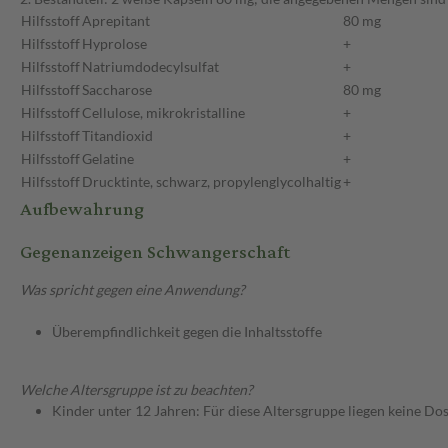
Hilfsstoff
Aprepitant
80 mg
Hilfsstoff
Hyprolose
+
Hilfsstoff
Natriumdodecylsulfat
+
Hilfsstoff
Saccharose
80 mg
Hilfsstoff
Cellulose, mikrokristalline
+
Hilfsstoff
Titandioxid
+
Hilfsstoff
Gelatine
+
Hilfsstoff
Drucktinte, schwarz, propylenglycolhaltig
+
Aufbewahrung
Gegenanzeigen Schwangerschaft
Was spricht gegen eine Anwendung?
Überempfindlichkeit gegen die Inhaltsstoffe
Welche Altersgruppe ist zu beachten?
Kinder unter 12 Jahren: Für diese Altersgruppe liegen keine Do