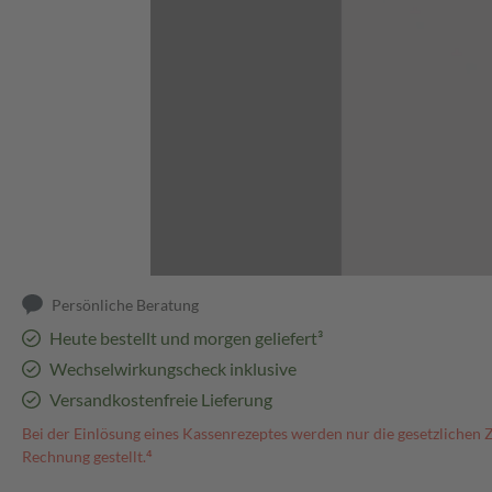
Abbildung kann abweichen
Persönliche Beratung
Heute bestellt und morgen geliefert³
Wechselwirkungscheck inklusive
Versandkostenfreie Lieferung
Bei der Einlösung eines Kassenrezeptes werden nur die gesetzlichen 
Rechnung gestellt.⁴