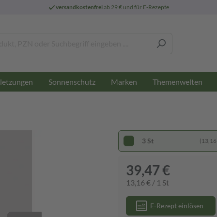
versandkostenfrei
ab 29 € und für E-Rezepte
letzungen
Sonnenschutz
Marken
Themenwelten
3 St
(13,16 
39,47 €
13,16 € / 1 St
E-Rezept einlösen