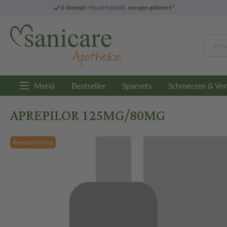
3
E-Rezept:
Heute bestellt,
morgen geliefert
Menü
Bestseller
Sparsets
Schmerzen & Ver
APREPILOR 125MG/80MG
Rezeptpflichtig