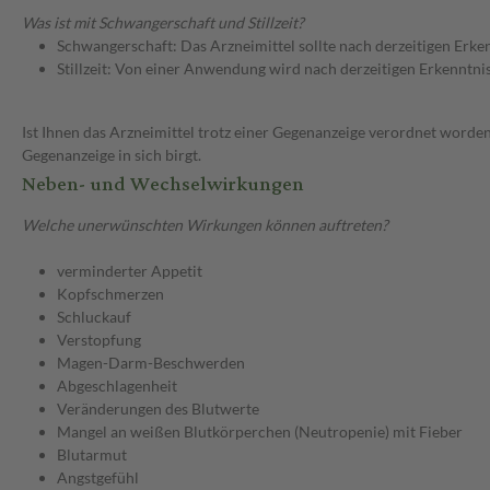
Was ist mit Schwangerschaft und Stillzeit?
Schwangerschaft: Das Arzneimittel sollte nach derzeitigen Erk
Stillzeit: Von einer Anwendung wird nach derzeitigen Erkenntniss
Ist Ihnen das Arzneimittel trotz einer Gegenanzeige verordnet worden
Gegenanzeige in sich birgt.
Neben- und Wechselwirkungen
Welche unerwünschten Wirkungen können auftreten?
verminderter Appetit
Kopfschmerzen
Schluckauf
Verstopfung
Magen-Darm-Beschwerden
Abgeschlagenheit
Veränderungen des Blutwerte
Mangel an weißen Blutkörperchen (Neutropenie) mit Fieber
Blutarmut
Angstgefühl