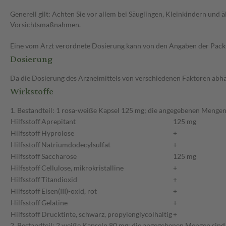
Generell gilt: Achten Sie vor allem bei Säuglingen, Kleinkindern un
Vorsichtsmaßnahmen.
Eine vom Arzt verordnete Dosierung kann von den Angaben der Packun
Dosierung
Da die Dosierung des Arzneimittels von verschiedenen Faktoren abhäng
Wirkstoffe
1. Bestandteil: 1 rosa-weiße Kapsel 125 mg; die angegebenen Mengen
Hilfsstoff
Aprepitant
125 mg
Hilfsstoff
Hyprolose
+
Hilfsstoff
Natriumdodecylsulfat
+
Hilfsstoff
Saccharose
125 mg
Hilfsstoff
Cellulose, mikrokristalline
+
Hilfsstoff
Titandioxid
+
Hilfsstoff
Eisen(III)-oxid, rot
+
Hilfsstoff
Gelatine
+
Hilfsstoff
Drucktinte, schwarz, propylenglycolhaltig
+
2. Bestandteil: 2 weiße Kapseln 80 mg; die angegebenen Mengen sind