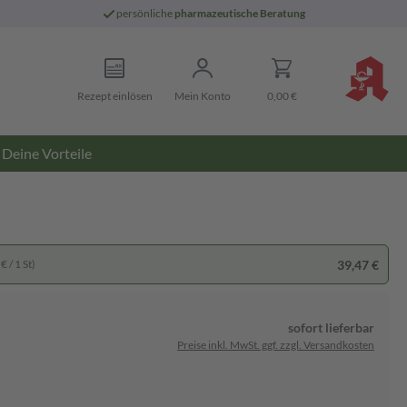
persönliche
pharmazeutische Beratung
Rezept einlösen
Mein Konto
0,00 €
Deine Vorteile
39,47 €
€ / 1 St)
sofort lieferbar
Preise inkl. MwSt. ggf. zzgl. Versandkosten