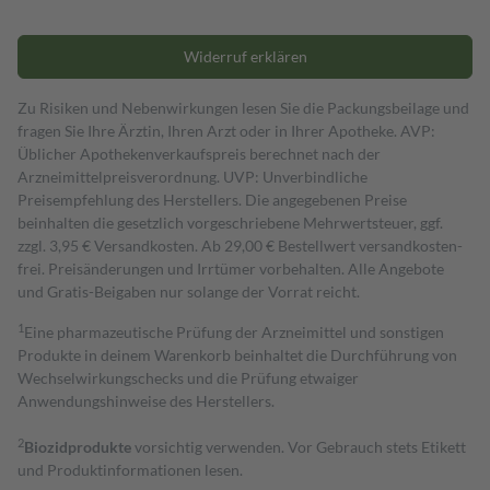
Widerruf erklären
Zu Risiken und Nebenwirkungen lesen Sie die Packungsbeilage und
fragen Sie Ihre Ärztin, Ihren Arzt oder in Ihrer Apotheke. AVP:
Üblicher Apothekenverkaufspreis berechnet nach der
Arzneimittelpreisverordnung. UVP: Unverbindliche
Preisempfehlung des Herstellers. Die angegebenen Preise
beinhalten die gesetzlich vorgeschriebene Mehrwertsteuer, ggf.
zzgl. 3,95 € Versandkosten. Ab 29,00 € Bestell­wert versand­kosten­
frei. Preisänderungen und Irrtümer vorbehalten. Alle Angebote
und Gratis-Beigaben nur solange der Vorrat reicht.
1
Eine pharmazeutische Prüfung der Arzneimittel und sonstigen
Produkte in deinem Warenkorb beinhaltet die Durchführung von
Wechselwirkungschecks und die Prüfung etwaiger
Anwendungshinweise des Herstellers.
2
Biozidprodukte
vorsichtig verwenden. Vor Gebrauch stets Etikett
und Produktinformationen lesen.