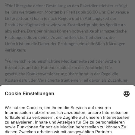
3
Die Übergabe deiner Bestellung an den Paketdienstleister erfolgt
bei uns werktags von Montag bis Freitag bis 18:00 Uhr. Der genaue
Lieferzeitpunkt kann je nach Region und in Abhängigkeit der
Produktverfügbarkeit sowie vom Zustellzeitpunkt des Spediteurs
abweichen. Darüber hinaus können notwendige pharmazeutische
Prüfungen, die zu deiner Arzneimittelsicherheit dienen, die
Lieferfrist um die Dauer der Prüfungen einschließlich Klärungen
verlängern.
4
Für verschreibungspflichtige Medikamente stellt der Arzt ein
Rezept aus und der Patient erhält sie in der Apotheke. Die
gesetzliche Krankenversicherung übernimmt in der Regel die
Kosten dafür, der Versicherte trägt einen Teil davon als Zuzahlung
mit.
Grundsätzlich leisten Mitglieder Zuzahlungen in Höhe von zehn
Prozent des Abgabepreises,
mindestens
jedoch
fünf Euro
und
höchstens zehn Euro.
Es sind jedoch nie mehr als die tatsächlichen
Kosten der Leistung zu entrichten.
Diese Regeln gelten grundsätzlich auch für Online-Apotheken.
Bei Heilmitteln und häuslicher Krankenpflege beträgt die
Zuzahlung zehn Prozent der Kosten sowie zehn Euro je