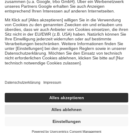
Verordnung.
Um das Engagement der Versicherten für ihre eigene Gesundheit zu
stärken und die besondere Stellung der Familie zu unterstützen,
fallen
keine Zuzahlungen
an bei:
• Kindern und Jugendlichen bis zum vollendeten 18. Lebensjahr
mit Ausnahme der Fahrkosten
• Untersuchungen zur Vorsorge und Früherkennung, die von der
GKV getragen werden
• empfohlenen Schutzimpfungen
• Harn- und Blutteststreifen
Wir nutzen Trusted Shops als unabhängigen Dienstleister für die
Einholung von Bewertungen. Trusted Shops hat Maßnahmen
getroffen, um sicherzustellen, dass es sich um echte Bewertungen
handelt. Mehr Informationen findest du hier:
https://help.etrusted.com/hc/de/articles/4419944605341
Einige Bilder und Inhalte wurden unter Zuhilfenahme künstlicher
Intelligenz erstellt.