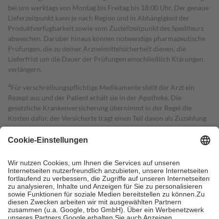
bei uns werktags von Montag bis Freitag bis 18:00 Uhr. Der genaue
Lieferzeitpunkt kann je nach Region und in Abhängigkeit der
Produktverfügbarkeit sowie vom Zustellzeitpunkt des Spediteurs
abweichen. Darüber hinaus können notwendige pharmazeutische
Prüfungen, die zu deiner Arzneimittelsicherheit dienen, die
Lieferfrist um die Dauer der Prüfungen einschließlich Klärungen
verlängern.
4
Für verschreibungspflichtige Medikamente stellt der Arzt ein
Rezept aus und der Patient erhält sie in der Apotheke. Die
gesetzliche Krankenversicherung übernimmt in der Regel die
Kosten dafür, der Versicherte trägt einen Teil davon als Zuzahlung
mit.
Grundsätzlich leisten Mitglieder Zuzahlungen in Höhe von zehn
Prozent des Abgabepreises,
mindestens
jedoch
fünf Euro
und
höchstens zehn Euro.
Es sind jedoch nie mehr als die tatsächlichen
Kosten der Leistung zu entrichten.
Diese Regeln gelten grundsätzlich auch für Online-Apotheken.
Bei Heilmitteln und häuslicher Krankenpflege beträgt die
Zuzahlung zehn Prozent der Kosten sowie zehn Euro je
Verordnung.