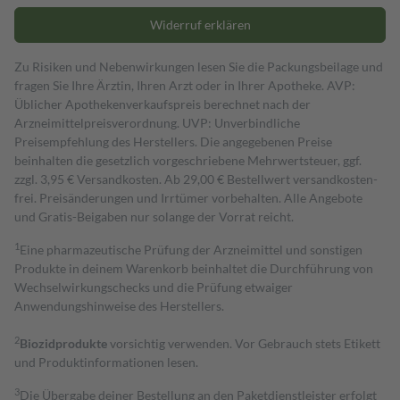
Widerruf erklären
Zu Risiken und Nebenwirkungen lesen Sie die Packungsbeilage und
fragen Sie Ihre Ärztin, Ihren Arzt oder in Ihrer Apotheke. AVP:
Üblicher Apothekenverkaufspreis berechnet nach der
Arzneimittelpreisverordnung. UVP: Unverbindliche
Preisempfehlung des Herstellers. Die angegebenen Preise
beinhalten die gesetzlich vorgeschriebene Mehrwertsteuer, ggf.
zzgl. 3,95 € Versandkosten. Ab 29,00 € Bestell­wert versand­kosten­
frei. Preisänderungen und Irrtümer vorbehalten. Alle Angebote
und Gratis-Beigaben nur solange der Vorrat reicht.
1
Eine pharmazeutische Prüfung der Arzneimittel und sonstigen
Produkte in deinem Warenkorb beinhaltet die Durchführung von
Wechselwirkungschecks und die Prüfung etwaiger
Anwendungshinweise des Herstellers.
2
Biozidprodukte
vorsichtig verwenden. Vor Gebrauch stets Etikett
und Produktinformationen lesen.
3
Die Übergabe deiner Bestellung an den Paketdienstleister erfolgt