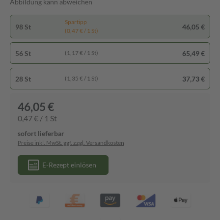
Abbildung kann abweichen
Spartipp
98 St
46,05 €
(0,47 € / 1 St)
56 St
65,49 €
(1,17 € / 1 St)
28 St
37,73 €
(1,35 € / 1 St)
46,05 €
0,47 € / 1 St
sofort lieferbar
Preise inkl. MwSt. ggf. zzgl. Versandkosten
E-Rezept einlösen