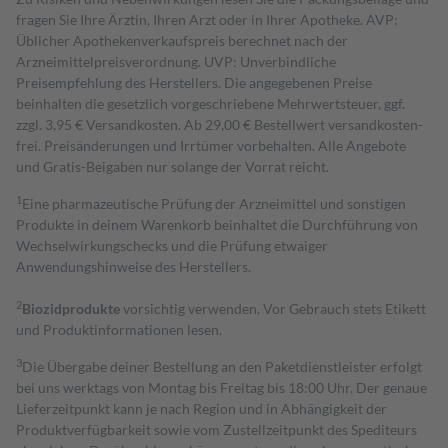
fragen Sie Ihre Ärztin, Ihren Arzt oder in Ihrer Apotheke. AVP:
Üblicher Apothekenverkaufspreis berechnet nach der
Arzneimittelpreisverordnung. UVP: Unverbindliche
Preisempfehlung des Herstellers. Die angegebenen Preise
beinhalten die gesetzlich vorgeschriebene Mehrwertsteuer, ggf.
zzgl. 3,95 € Versandkosten. Ab 29,00 € Bestell­wert versand­kosten­
frei. Preisänderungen und Irrtümer vorbehalten. Alle Angebote
und Gratis-Beigaben nur solange der Vorrat reicht.
1
Eine pharmazeutische Prüfung der Arzneimittel und sonstigen
Produkte in deinem Warenkorb beinhaltet die Durchführung von
Wechselwirkungschecks und die Prüfung etwaiger
Anwendungshinweise des Herstellers.
2
Biozidprodukte
vorsichtig verwenden. Vor Gebrauch stets Etikett
und Produktinformationen lesen.
3
Die Übergabe deiner Bestellung an den Paketdienstleister erfolgt
bei uns werktags von Montag bis Freitag bis 18:00 Uhr. Der genaue
Lieferzeitpunkt kann je nach Region und in Abhängigkeit der
Produktverfügbarkeit sowie vom Zustellzeitpunkt des Spediteurs