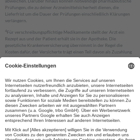
abweichen. Darüber hinaus können notwendige pharmazeutische
Prüfungen, die zu deiner Arzneimittelsicherheit dienen, die
Lieferfrist um die Dauer der Prüfungen einschließlich Klärungen
verlängern.
4
Für verschreibungspflichtige Medikamente stellt der Arzt ein
Rezept aus und der Patient erhält sie in der Apotheke. Die
gesetzliche Krankenversicherung übernimmt in der Regel die
Kosten dafür, der Versicherte trägt einen Teil davon als Zuzahlung
mit.
Grundsätzlich leisten Mitglieder Zuzahlungen in Höhe von zehn
Prozent des Abgabepreises,
mindestens
jedoch
fünf Euro
und
höchstens zehn Euro.
Es sind jedoch nie mehr als die tatsächlichen
Kosten der Leistung zu entrichten.
Diese Regeln gelten grundsätzlich auch für Online-Apotheken.
Bei Heilmitteln und häuslicher Krankenpflege beträgt die
Zuzahlung zehn Prozent der Kosten sowie zehn Euro je
Verordnung.
Um das Engagement der Versicherten für ihre eigene Gesundheit zu
stärken und die besondere Stellung der Familie zu unterstützen,
fallen
keine Zuzahlungen
an bei:
• Kindern und Jugendlichen bis zum vollendeten 18. Lebensjahr