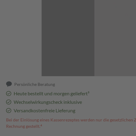
Abbildung kann abweichen
Persönliche Beratung
Heute bestellt und morgen geliefert³
Wechselwirkungscheck inklusive
Versandkostenfreie Lieferung
Bei der Einlösung eines Kassenrezeptes werden nur die gesetzlichen 
Rechnung gestellt.⁴