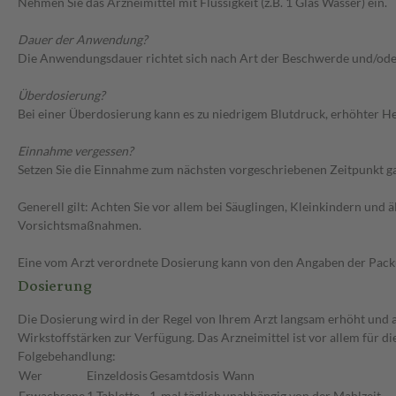
Nehmen Sie das Arzneimittel mit Flüssigkeit (z.B. 1 Glas Wasser) ein.
Dauer der Anwendung?
Die Anwendungsdauer richtet sich nach Art der Beschwerde und/ode
Überdosierung?
Bei einer Überdosierung kann es zu niedrigem Blutdruck, erhöhter H
Einnahme vergessen?
Setzen Sie die Einnahme zum nächsten vorgeschriebenen Zeitpunkt gan
Generell gilt: Achten Sie vor allem bei Säuglingen, Kleinkindern un
Vorsichtsmaßnahmen.
Eine vom Arzt verordnete Dosierung kann von den Angaben der Packun
Dosierung
Die Dosierung wird in der Regel von Ihrem Arzt langsam erhöht und au
Wirkstoffstärken zur Verfügung. Das Arzneimittel ist vor allem für 
Folgebehandlung:
Wer
Einzeldosis
Gesamtdosis
Wann
Erwachsene
1 Tablette
1-mal täglich
unabhängig von der Mahlzeit