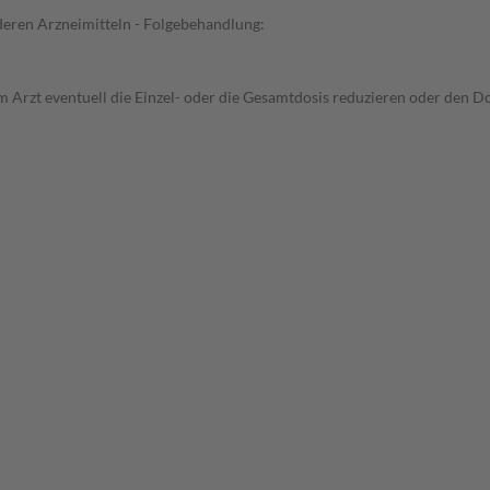
deren Arzneimitteln - Folgebehandlung:
 Arzt eventuell die Einzel- oder die Gesamtdosis reduzieren oder den D