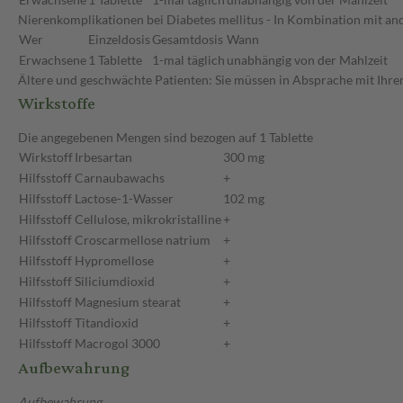
Nierenkomplikationen bei Diabetes mellitus - In Kombination mit an
Wer
Einzeldosis
Gesamtdosis
Wann
Erwachsene
1 Tablette
1-mal täglich
unabhängig von der Mahlzeit
Ältere und geschwächte Patienten: Sie müssen in Absprache mit Ihrem
Wirkstoffe
Die angegebenen Mengen sind bezogen auf 1 Tablette
Wirkstoff
Irbesartan
300 mg
Hilfsstoff
Carnaubawachs
+
Hilfsstoff
Lactose-1-Wasser
102 mg
Hilfsstoff
Cellulose, mikrokristalline
+
Hilfsstoff
Croscarmellose natrium
+
Hilfsstoff
Hypromellose
+
Hilfsstoff
Siliciumdioxid
+
Hilfsstoff
Magnesium stearat
+
Hilfsstoff
Titandioxid
+
Hilfsstoff
Macrogol 3000
+
Aufbewahrung
Aufbewahrung