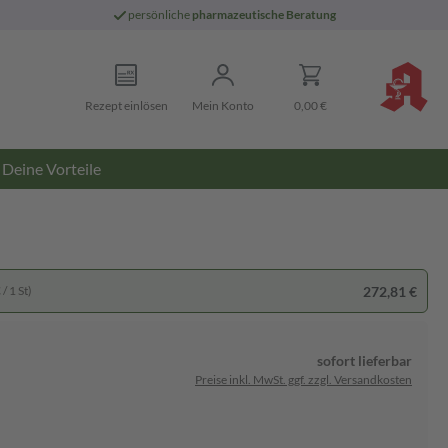
persönliche
pharmazeutische Beratung
Rezept einlösen
Mein Konto
0,00 €
Deine Vorteile
272,81 €
/ 1 St)
sofort lieferbar
Preise inkl. MwSt. ggf. zzgl. Versandkosten