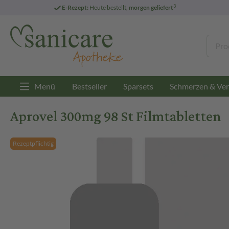
3
E-Rezept:
Heute bestellt,
morgen geliefert
Menü
Bestseller
Sparsets
Schmerzen & Ver
Aprovel 300mg 98 St Filmtabletten
Rezeptpflichtig