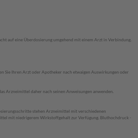
acht auf eine Überdosierung umgehend mit einem Arzt in Verbindung.
ragen Sie Ihren Arzt oder Apotheker nach etwaigen Auswirkungen oder
e das Arzneimittel daher nach seinen Anweisungen anwenden.
osierungsschritte stehen Arzneimittel mit verschiedenen
ittel mit niedrigerem Wirkstoffgehalt zur Verfügung. Bluthochdruck -