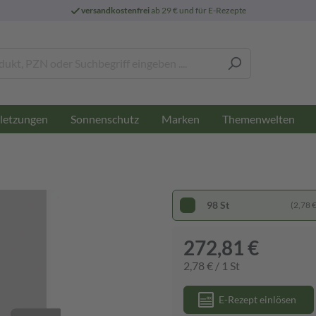
versandkostenfrei
ab 29 € und für E-Rezepte
letzungen
Sonnenschutz
Marken
Themenwelten
98 St
(2,78 € 
272,81 €
2,78 € / 1 St
E-Rezept einlösen