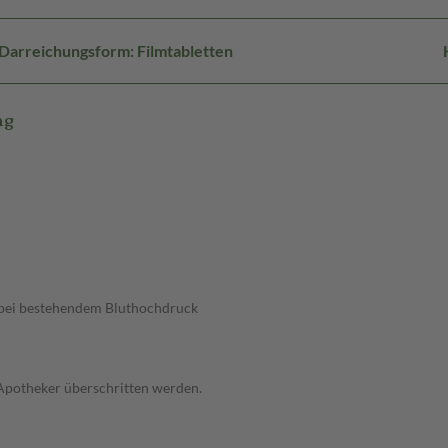
Darreichungsform: Filmtabletten
mg
, bei bestehendem Bluthochdruck
 Apotheker überschritten werden.