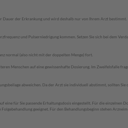
r Dauer der Erkrankung und wird deshalb nur von Ihrem Arzt bestimmt.
erzfrequenz und Pulserniedrigung kommen. Setzen Sie sich bei dem Verd
z normal (also nicht mit der doppelten Menge) fort.
d älteren Menschen auf eine gewissenhafte Dosierung. Im Zweifelsfalle f
gsbeilage abweichen. Da der Arzt sie individuell abstimmt, sollten Si
f eine für Sie passende Erhaltungsdosis eingestellt. Für die einzelnen D
die Folgebehandlung geeignet. Für den Behandlungsbeginn stehen Arzneim