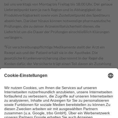
bei uns werktags von Montag bis Freitag bis 18:00 Uhr. Der genaue
Lieferzeitpunkt kann je nach Region und in Abhängigkeit der
Produktverfügbarkeit sowie vom Zustellzeitpunkt des Spediteurs
abweichen. Darüber hinaus können notwendige pharmazeutische
Prüfungen, die zu deiner Arzneimittelsicherheit dienen, die
Lieferfrist um die Dauer der Prüfungen einschließlich Klärungen
verlängern.
4
Für verschreibungspflichtige Medikamente stellt der Arzt ein
Rezept aus und der Patient erhält sie in der Apotheke. Die
gesetzliche Krankenversicherung übernimmt in der Regel die
Kosten dafür, der Versicherte trägt einen Teil davon als Zuzahlung
mit.
Grundsätzlich leisten Mitglieder Zuzahlungen in Höhe von zehn
Prozent des Abgabepreises,
mindestens
jedoch
fünf Euro
und
höchstens zehn Euro.
Es sind jedoch nie mehr als die tatsächlichen
Kosten der Leistung zu entrichten.
Diese Regeln gelten grundsätzlich auch für Online-Apotheken.
Bei Heilmitteln und häuslicher Krankenpflege beträgt die
Zuzahlung zehn Prozent der Kosten sowie zehn Euro je
Verordnung.