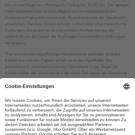
bei uns werktags von Montag bis Freitag bis 18:00 Uhr. Der genaue
Lieferzeitpunkt kann je nach Region und in Abhängigkeit der
Produktverfügbarkeit sowie vom Zustellzeitpunkt des Spediteurs
abweichen. Darüber hinaus können notwendige pharmazeutische
Prüfungen, die zu deiner Arzneimittelsicherheit dienen, die
Lieferfrist um die Dauer der Prüfungen einschließlich Klärungen
verlängern.
4
Für verschreibungspflichtige Medikamente stellt der Arzt ein
Rezept aus und der Patient erhält sie in der Apotheke. Die
gesetzliche Krankenversicherung übernimmt in der Regel die
Kosten dafür, der Versicherte trägt einen Teil davon als Zuzahlung
mit.
Grundsätzlich leisten Mitglieder Zuzahlungen in Höhe von zehn
Prozent des Abgabepreises,
mindestens
jedoch
fünf Euro
und
höchstens zehn Euro.
Es sind jedoch nie mehr als die tatsächlichen
Kosten der Leistung zu entrichten.
Diese Regeln gelten grundsätzlich auch für Online-Apotheken.
Bei Heilmitteln und häuslicher Krankenpflege beträgt die
Zuzahlung zehn Prozent der Kosten sowie zehn Euro je
Verordnung.