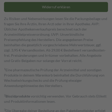
Widerruf erklären
Zu Risiken und Nebenwirkungen lesen Sie die Packungsbeilage und
fragen Sie Ihre Ärztin, Ihren Arzt oder in Ihrer Apotheke. AVP:
Üblicher Apothekenverkaufspreis berechnet nach der
Arzneimittelpreisverordnung. UVP: Unverbindliche
Preisempfehlung des Herstellers. Die angegebenen Preise
beinhalten die gesetzlich vorgeschriebene Mehrwertsteuer, ggf.
zzgl. 3,95 € Versandkosten. Ab 29,00 € Bestell­wert versand­kosten­
frei. Preisänderungen und Irrtümer vorbehalten. Alle Angebote
und Gratis-Beigaben nur solange der Vorrat reicht.
1
Eine pharmazeutische Prüfung der Arzneimittel und sonstigen
Produkte in deinem Warenkorb beinhaltet die Durchführung von
Wechselwirkungschecks und die Prüfung etwaiger
Anwendungshinweise des Herstellers.
2
Biozidprodukte
vorsichtig verwenden. Vor Gebrauch stets Etikett
und Produktinformationen lesen.
3
Die Übergabe deiner Bestellung an den Paketdienstleister erfolgt