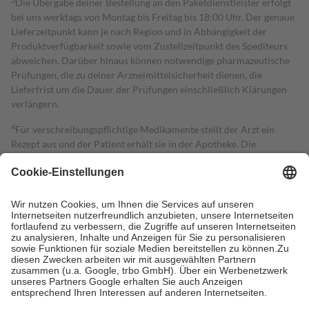
Die Übergabe deiner Bestellung an den Paketdienstleister erfolgt
bei uns werktags von Montag bis Freitag bis 18:00 Uhr. Der genaue
Lieferzeitpunkt kann je nach Region und in Abhängigkeit der
Produktverfügbarkeit sowie vom Zustellzeitpunkt des Spediteurs
abweichen. Darüber hinaus können notwendige pharmazeutische
Prüfungen, die zu deiner Arzneimittelsicherheit dienen, die
Lieferfrist um die Dauer der Prüfungen einschließlich Klärungen
verlängern.
4
Für verschreibungspflichtige Medikamente stellt der Arzt ein
Rezept aus und der Patient erhält sie in der Apotheke. Die
gesetzliche Krankenversicherung übernimmt in der Regel die
Kosten dafür, der Versicherte trägt einen Teil davon als Zuzahlung
mit.
Grundsätzlich leisten Mitglieder Zuzahlungen in Höhe von zehn
Prozent des Abgabepreises,
mindestens
jedoch
fünf Euro
und
höchstens zehn Euro.
Es sind jedoch nie mehr als die tatsächlichen
Kosten der Leistung zu entrichten.
Diese Regeln gelten grundsätzlich auch für Online-Apotheken.
Bei Heilmitteln und häuslicher Krankenpflege beträgt die
Zuzahlung zehn Prozent der Kosten sowie zehn Euro je
Verordnung.