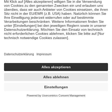
Um das Engagement der Versicherten für ihre eigene Gesundheit zu
stärken und die besondere Stellung der Familie zu unterstützen,
fallen
keine Zuzahlungen
an bei:
• Kindern und Jugendlichen bis zum vollendeten 18. Lebensjahr
mit Ausnahme der Fahrkosten
• Untersuchungen zur Vorsorge und Früherkennung, die von der
GKV getragen werden
• empfohlenen Schutzimpfungen
• Harn- und Blutteststreifen
Wir nutzen Trusted Shops als unabhängigen Dienstleister für die
Einholung von Bewertungen. Trusted Shops hat Maßnahmen
getroffen, um sicherzustellen, dass es sich um echte Bewertungen
handelt. Mehr Informationen findest du hier:
https://help.etrusted.com/hc/de/articles/4419944605341
Einige Bilder und Inhalte wurden unter Zuhilfenahme künstlicher
Intelligenz erstellt.