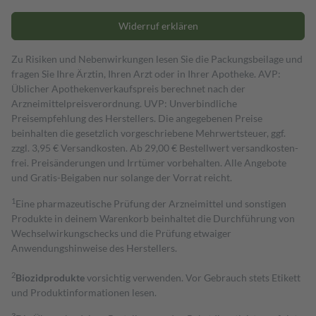
Widerruf erklären
Zu Risiken und Nebenwirkungen lesen Sie die Packungsbeilage und
fragen Sie Ihre Ärztin, Ihren Arzt oder in Ihrer Apotheke. AVP:
Üblicher Apothekenverkaufspreis berechnet nach der
Arzneimittelpreisverordnung. UVP: Unverbindliche
Preisempfehlung des Herstellers. Die angegebenen Preise
beinhalten die gesetzlich vorgeschriebene Mehrwertsteuer, ggf.
zzgl. 3,95 € Versandkosten. Ab 29,00 € Bestell­wert versand­kosten­
frei. Preisänderungen und Irrtümer vorbehalten. Alle Angebote
und Gratis-Beigaben nur solange der Vorrat reicht.
1
Eine pharmazeutische Prüfung der Arzneimittel und sonstigen
Produkte in deinem Warenkorb beinhaltet die Durchführung von
Wechselwirkungschecks und die Prüfung etwaiger
Anwendungshinweise des Herstellers.
2
Biozidprodukte
vorsichtig verwenden. Vor Gebrauch stets Etikett
und Produktinformationen lesen.
3