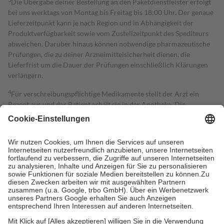
Die Übergabe deiner Bestellung an den Paketdienstleister erfolgt
bei uns werktags von Montag bis Freitag bis 18:00 Uhr. Der genaue
Lieferzeitpunkt kann je nach Region und in Abhängigkeit der
Produktverfügbarkeit sowie vom Zustellzeitpunkt des Spediteurs
abweichen. Darüber hinaus können notwendige pharmazeutische
Prüfungen, die zu deiner Arzneimittelsicherheit dienen, die
Lieferfrist um die Dauer der Prüfungen einschließlich Klärungen
verlängern.
4
Für verschreibungspflichtige Medikamente stellt der Arzt ein
Rezept aus und der Patient erhält sie in der Apotheke. Die
gesetzliche Krankenversicherung übernimmt in der Regel die
Kosten dafür, der Versicherte trägt einen Teil davon als Zuzahlung
mit.
Grundsätzlich leisten Mitglieder Zuzahlungen in Höhe von zehn
Prozent des Abgabepreises,
mindestens
jedoch
fünf Euro
und
höchstens zehn Euro.
Es sind jedoch nie mehr als die tatsächlichen
Kosten der Leistung zu entrichten.
Diese Regeln gelten grundsätzlich auch für Online-Apotheken.
Bei Heilmitteln und häuslicher Krankenpflege beträgt die
Zuzahlung zehn Prozent der Kosten sowie zehn Euro je
Verordnung.