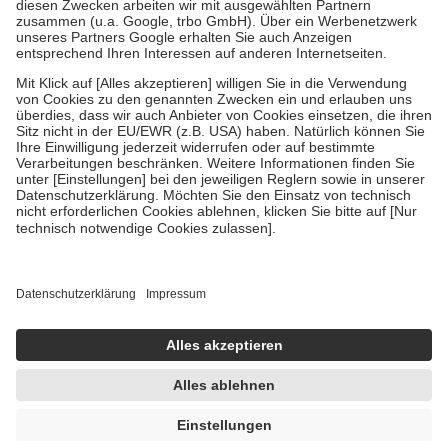
Zuzahlung zehn Prozent der Kosten sowie zehn Euro je
Verordnung.
Um das Engagement der Versicherten für ihre eigene Gesundheit zu
stärken und die besondere Stellung der Familie zu unterstützen,
fallen
keine Zuzahlungen
an bei:
• Kindern und Jugendlichen bis zum vollendeten 18. Lebensjahr
mit Ausnahme der Fahrkosten
• Untersuchungen zur Vorsorge und Früherkennung, die von der
GKV getragen werden
• empfohlenen Schutzimpfungen
• Harn- und Blutteststreifen
Wir nutzen Trusted Shops als unabhängigen Dienstleister für die
Einholung von Bewertungen. Trusted Shops hat Maßnahmen
getroffen, um sicherzustellen, dass es sich um echte Bewertungen
handelt. Mehr Informationen findest du hier:
https://help.etrusted.com/hc/de/articles/4419944605341
Einige Bilder und Inhalte wurden unter Zuhilfenahme künstlicher
Intelligenz erstellt.