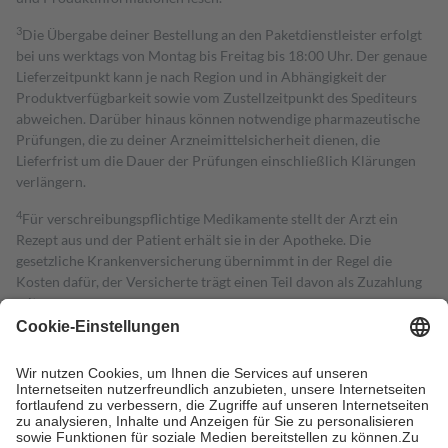
3
Die Übergabe deiner Bestellung an den Paketdienstleister erfolgt
bei uns werktags von Montag bis Freitag bis 18:00 Uhr. Der genaue
Lieferzeitpunkt kann je nach Region und in Abhängigkeit der
Produktverfügbarkeit sowie vom Zustellzeitpunkt des Spediteurs
abweichen. Darüber hinaus können notwendige pharmazeutische
Prüfungen, die zu deiner Arzneimittelsicherheit dienen, die
Lieferfrist um die Dauer der Prüfungen einschließlich Klärungen
verlängern.
4
Für verschreibungspflichtige Medikamente stellt der Arzt ein
Rezept aus und der Patient erhält sie in der Apotheke. Die
gesetzliche Krankenversicherung übernimmt in der Regel die
Kosten dafür, der Versicherte trägt einen Teil davon als Zuzahlung
mit.
Grundsätzlich leisten Mitglieder Zuzahlungen in Höhe von zehn
Prozent des Abgabepreises,
mindestens
jedoch
fünf Euro
und
höchstens zehn Euro.
Es sind jedoch nie mehr als die tatsächlichen
Kosten der Leistung zu entrichten.
Diese Regeln gelten grundsätzlich auch für Online-Apotheken.
Bei Heilmitteln und häuslicher Krankenpflege beträgt die