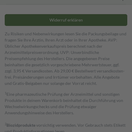
Widerruf erklären
Zu Risiken und Nebenwirkungen lesen Sie die Packungsbeilage und
fragen Sie Ihre Ärztin, Ihren Arzt oder in Ihrer Apotheke. AVP:
Üblicher Apothekenverkaufspreis berechnet nach der
Arzneimittelpreisverordnung. UVP: Unverbindliche
Preisempfehlung des Herstellers. Die angegebenen Preise
beinhalten die gesetzlich vorgeschriebene Mehrwertsteuer, ggf.
zzgl. 3,95 € Versandkosten. Ab 29,00 € Bestell­wert versand­kosten­
frei. Preisänderungen und Irrtümer vorbehalten. Alle Angebote
und Gratis-Beigaben nur solange der Vorrat reicht.
1
Eine pharmazeutische Prüfung der Arzneimittel und sonstigen
Produkte in deinem Warenkorb beinhaltet die Durchführung von
Wechselwirkungschecks und die Prüfung etwaiger
Anwendungshinweise des Herstellers.
2
Biozidprodukte
vorsichtig verwenden. Vor Gebrauch stets Etikett
und Produktinformationen lesen.