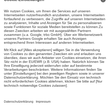
Prozent des Abgabepreises,
mindestens
jedoch
fünf Euro
und
höchstens zehn Euro.
Es sind jedoch nie mehr als die tatsächlichen
Kosten der Leistung zu entrichten.
Diese Regeln gelten grundsätzlich auch für Online-Apotheken.
Bei Heilmitteln und häuslicher Krankenpflege beträgt die
Zuzahlung zehn Prozent der Kosten sowie zehn Euro je
Verordnung.
Um das Engagement der Versicherten für ihre eigene Gesundheit zu
stärken und die besondere Stellung der Familie zu unterstützen,
fallen
keine Zuzahlungen
an bei:
• Kindern und Jugendlichen bis zum vollendeten 18. Lebensjahr
mit Ausnahme der Fahrkosten
• Untersuchungen zur Vorsorge und Früherkennung, die von der
GKV getragen werden
• empfohlenen Schutzimpfungen
• Harn- und Blutteststreifen
Wir nutzen Trusted Shops als unabhängigen Dienstleister für die
Einholung von Bewertungen. Trusted Shops hat Maßnahmen
getroffen, um sicherzustellen, dass es sich um echte Bewertungen
handelt. Mehr Informationen findest du hier: