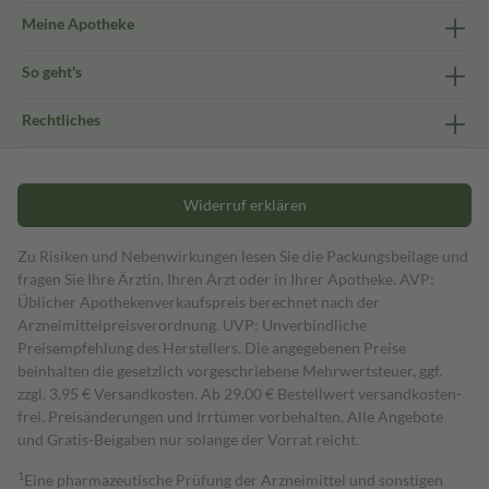
Meine Apotheke
So geht's
Rechtliches
Widerruf erklären
Zu Risiken und Nebenwirkungen lesen Sie die Packungsbeilage und
fragen Sie Ihre Ärztin, Ihren Arzt oder in Ihrer Apotheke. AVP:
Üblicher Apothekenverkaufspreis berechnet nach der
Arzneimittelpreisverordnung. UVP: Unverbindliche
Preisempfehlung des Herstellers. Die angegebenen Preise
beinhalten die gesetzlich vorgeschriebene Mehrwertsteuer, ggf.
zzgl. 3,95 € Versandkosten. Ab 29,00 € Bestell­wert versand­kosten­
frei. Preisänderungen und Irrtümer vorbehalten. Alle Angebote
und Gratis-Beigaben nur solange der Vorrat reicht.
1
Eine pharmazeutische Prüfung der Arzneimittel und sonstigen