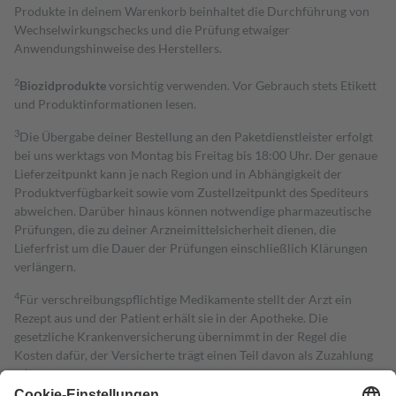
Produkte in deinem Warenkorb beinhaltet die Durchführung von
Wechselwirkungschecks und die Prüfung etwaiger
Anwendungshinweise des Herstellers.
2
Biozidprodukte
vorsichtig verwenden. Vor Gebrauch stets Etikett
und Produktinformationen lesen.
3
Die Übergabe deiner Bestellung an den Paketdienstleister erfolgt
bei uns werktags von Montag bis Freitag bis 18:00 Uhr. Der genaue
Lieferzeitpunkt kann je nach Region und in Abhängigkeit der
Produktverfügbarkeit sowie vom Zustellzeitpunkt des Spediteurs
abweichen. Darüber hinaus können notwendige pharmazeutische
Prüfungen, die zu deiner Arzneimittelsicherheit dienen, die
Lieferfrist um die Dauer der Prüfungen einschließlich Klärungen
verlängern.
4
Für verschreibungspflichtige Medikamente stellt der Arzt ein
Rezept aus und der Patient erhält sie in der Apotheke. Die
gesetzliche Krankenversicherung übernimmt in der Regel die
Kosten dafür, der Versicherte trägt einen Teil davon als Zuzahlung
mit.
Grundsätzlich leisten Mitglieder Zuzahlungen in Höhe von zehn