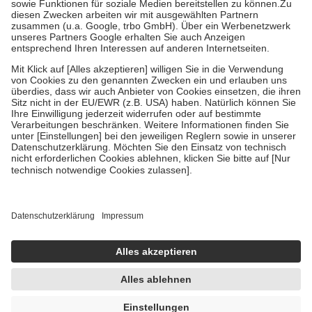
Zuzahlung zehn Prozent der Kosten sowie zehn Euro je
Verordnung.
Um das Engagement der Versicherten für ihre eigene Gesundheit zu
stärken und die besondere Stellung der Familie zu unterstützen,
fallen
keine Zuzahlungen
an bei:
• Kindern und Jugendlichen bis zum vollendeten 18. Lebensjahr
mit Ausnahme der Fahrkosten
• Untersuchungen zur Vorsorge und Früherkennung, die von der
GKV getragen werden
• empfohlenen Schutzimpfungen
• Harn- und Blutteststreifen
Wir nutzen Trusted Shops als unabhängigen Dienstleister für die
Einholung von Bewertungen. Trusted Shops hat Maßnahmen
getroffen, um sicherzustellen, dass es sich um echte Bewertungen
handelt. Mehr Informationen findest du hier:
https://help.etrusted.com/hc/de/articles/4419944605341
Einige Bilder und Inhalte wurden unter Zuhilfenahme künstlicher
Intelligenz erstellt.