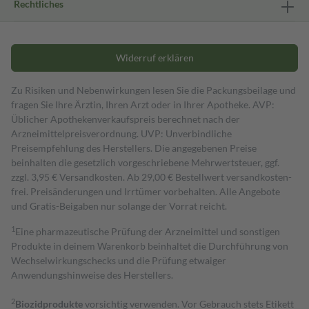
Rechtliches
Widerruf erklären
Zu Risiken und Nebenwirkungen lesen Sie die Packungsbeilage und
fragen Sie Ihre Ärztin, Ihren Arzt oder in Ihrer Apotheke. AVP:
Üblicher Apothekenverkaufspreis berechnet nach der
Arzneimittelpreisverordnung. UVP: Unverbindliche
Preisempfehlung des Herstellers. Die angegebenen Preise
beinhalten die gesetzlich vorgeschriebene Mehrwertsteuer, ggf.
zzgl. 3,95 € Versandkosten. Ab 29,00 € Bestell­wert versand­kosten­
frei. Preisänderungen und Irrtümer vorbehalten. Alle Angebote
und Gratis-Beigaben nur solange der Vorrat reicht.
1
Eine pharmazeutische Prüfung der Arzneimittel und sonstigen
Produkte in deinem Warenkorb beinhaltet die Durchführung von
Wechselwirkungschecks und die Prüfung etwaiger
Anwendungshinweise des Herstellers.
2
Biozidprodukte
vorsichtig verwenden. Vor Gebrauch stets Etikett