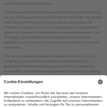
und Produktinformationen lesen.
3
Die Übergabe deiner Bestellung an den Paketdienstleister erfolgt
bei uns werktags von Montag bis Freitag bis 18:00 Uhr. Der genaue
Lieferzeitpunkt kann je nach Region und in Abhängigkeit der
Produktverfügbarkeit sowie vom Zustellzeitpunkt des Spediteurs
abweichen. Darüber hinaus können notwendige pharmazeutische
Prüfungen, die zu deiner Arzneimittelsicherheit dienen, die
Lieferfrist um die Dauer der Prüfungen einschließlich Klärungen
verlängern.
4
Für verschreibungspflichtige Medikamente stellt der Arzt ein
Rezept aus und der Patient erhält sie in der Apotheke. Die
gesetzliche Krankenversicherung übernimmt in der Regel die
Kosten dafür, der Versicherte trägt einen Teil davon als Zuzahlung
mit.
Grundsätzlich leisten Mitglieder Zuzahlungen in Höhe von zehn
Prozent des Abgabepreises,
mindestens
jedoch
fünf Euro
und
höchstens zehn Euro.
Es sind jedoch nie mehr als die tatsächlichen
Kosten der Leistung zu entrichten.
Diese Regeln gelten grundsätzlich auch für Online-Apotheken.
Bei Heilmitteln und häuslicher Krankenpflege beträgt die