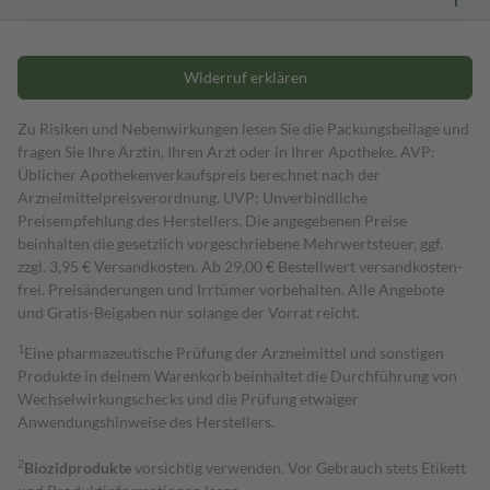
Widerruf erklären
Zu Risiken und Nebenwirkungen lesen Sie die Packungsbeilage und
fragen Sie Ihre Ärztin, Ihren Arzt oder in Ihrer Apotheke. AVP:
Üblicher Apothekenverkaufspreis berechnet nach der
Arzneimittelpreisverordnung. UVP: Unverbindliche
Preisempfehlung des Herstellers. Die angegebenen Preise
beinhalten die gesetzlich vorgeschriebene Mehrwertsteuer, ggf.
zzgl. 3,95 € Versandkosten. Ab 29,00 € Bestell­wert versand­kosten­
frei. Preisänderungen und Irrtümer vorbehalten. Alle Angebote
und Gratis-Beigaben nur solange der Vorrat reicht.
1
Eine pharmazeutische Prüfung der Arzneimittel und sonstigen
Produkte in deinem Warenkorb beinhaltet die Durchführung von
Wechselwirkungschecks und die Prüfung etwaiger
Anwendungshinweise des Herstellers.
2
Biozidprodukte
vorsichtig verwenden. Vor Gebrauch stets Etikett