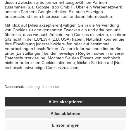
Zuzahlung zehn Prozent der Kosten sowie zehn Euro je
Verordnung.
Um das Engagement der Versicherten für ihre eigene Gesundheit zu
stärken und die besondere Stellung der Familie zu unterstützen,
fallen
keine Zuzahlungen
an bei:
• Kindern und Jugendlichen bis zum vollendeten 18. Lebensjahr
mit Ausnahme der Fahrkosten
• Untersuchungen zur Vorsorge und Früherkennung, die von der
GKV getragen werden
• empfohlenen Schutzimpfungen
• Harn- und Blutteststreifen
Wir nutzen Trusted Shops als unabhängigen Dienstleister für die
Einholung von Bewertungen. Trusted Shops hat Maßnahmen
getroffen, um sicherzustellen, dass es sich um echte Bewertungen
handelt. Mehr Informationen findest du hier:
https://help.etrusted.com/hc/de/articles/4419944605341
Einige Bilder und Inhalte wurden unter Zuhilfenahme künstlicher
Intelligenz erstellt.