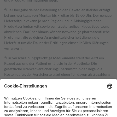
und Produktinformationen lesen.
3
Die Übergabe deiner Bestellung an den Paketdienstleister erfolgt
bei uns werktags von Montag bis Freitag bis 18:00 Uhr. Der genaue
Lieferzeitpunkt kann je nach Region und in Abhängigkeit der
Produktverfügbarkeit sowie vom Zustellzeitpunkt des Spediteurs
abweichen. Darüber hinaus können notwendige pharmazeutische
Prüfungen, die zu deiner Arzneimittelsicherheit dienen, die
Lieferfrist um die Dauer der Prüfungen einschließlich Klärungen
verlängern.
4
Für verschreibungspflichtige Medikamente stellt der Arzt ein
Rezept aus und der Patient erhält sie in der Apotheke. Die
gesetzliche Krankenversicherung übernimmt in der Regel die
Kosten dafür, der Versicherte trägt einen Teil davon als Zuzahlung
mit.
Grundsätzlich leisten Mitglieder Zuzahlungen in Höhe von zehn
Prozent des Abgabepreises,
mindestens
jedoch
fünf Euro
und
höchstens zehn Euro.
Es sind jedoch nie mehr als die tatsächlichen
Kosten der Leistung zu entrichten.
Diese Regeln gelten grundsätzlich auch für Online-Apotheken.
Bei Heilmitteln und häuslicher Krankenpflege beträgt die