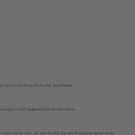
n Sie hierzu Ihren Arzt oder Apotheker.
 Schwangerschaft angewendet werden kann.
 kann höher sein, als das Risiko, das die Anwendung bei einer