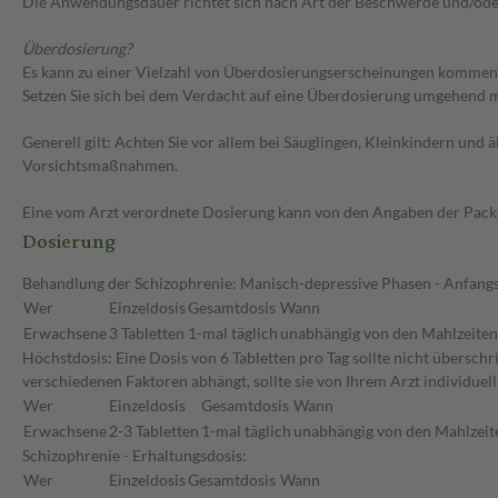
Die Anwendungsdauer richtet sich nach Art der Beschwerde und/ode
Überdosierung?
Es kann zu einer Vielzahl von Überdosierungserscheinungen kommen, u
Setzen Sie sich bei dem Verdacht auf eine Überdosierung umgehend m
Generell gilt: Achten Sie vor allem bei Säuglingen, Kleinkindern un
Vorsichtsmaßnahmen.
Eine vom Arzt verordnete Dosierung kann von den Angaben der Packun
Dosierung
Behandlung der Schizophrenie: Manisch-depressive Phasen - Anfangs
Wer
Einzeldosis
Gesamtdosis
Wann
Erwachsene
3 Tabletten
1-mal täglich
unabhängig von den Mahlzeiten
Höchstdosis: Eine Dosis von 6 Tabletten pro Tag sollte nicht übersch
verschiedenen Faktoren abhängt, sollte sie von Ihrem Arzt individuel
Wer
Einzeldosis
Gesamtdosis
Wann
Erwachsene
2-3 Tabletten
1-mal täglich
unabhängig von den Mahlzeit
Schizophrenie - Erhaltungsdosis:
Wer
Einzeldosis
Gesamtdosis
Wann