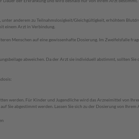
r Dauer der Erkrankung und wird deshalb nur von Ihrem Arzt bestimmt.
nter anderem zu Teilnahmslosigkeit/Gleichgültigkeit, erhöhtem Blutdruc
it einem Arzt in Verbindung.
d älteren Menschen auf eine gewissenhafte Dosierung. Im Zweifelsfalle f
gsbeilage abweichen. Da der Arzt sie individuell abstimmt, sollten Si
dosis:
ritten werden. Für Kinder und Jugendliche wird das Arzneimittel von Ihre
l auf Sie abgestimmt werden. Lassen Sie sich zu der Dosierung von Ihrem
en