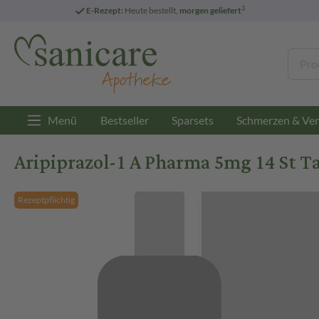
3
E-Rezept:
Heute bestellt,
morgen geliefert
Menü
Bestseller
Sparsets
Schmerzen & Ver
Aripiprazol-1 A Pharma 5mg 14 St T
Rezeptpflichtig