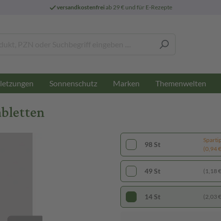
versandkostenfrei
ab 29 € und für E-Rezepte
letzungen
Sonnenschutz
Marken
Themenwelten
abletten
Sparti
98 St
(0,94 € 
49 St
(1,18 € 
14 St
(2,03 € 