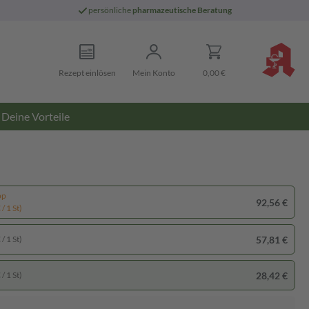
persönliche
pharmazeutische Beratung
Rezept einlösen
Mein Konto
0,00 €
Deine Vorteile
pp
92,56 €
/ 1 St)
57,81 €
/ 1 St)
28,42 €
/ 1 St)