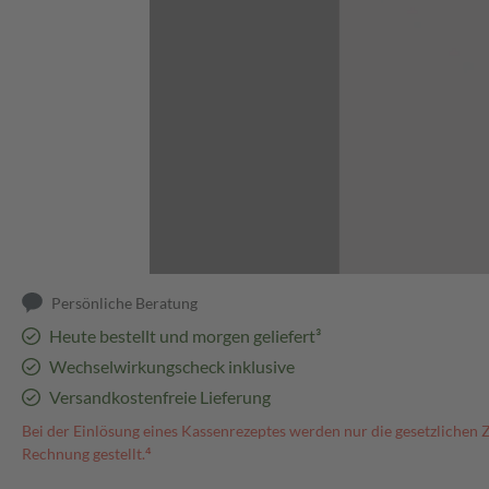
Abbildung kann abweichen
Persönliche Beratung
Heute bestellt und morgen geliefert³
Wechselwirkungscheck inklusive
Versandkostenfreie Lieferung
Bei der Einlösung eines Kassenrezeptes werden nur die gesetzlichen 
Rechnung gestellt.⁴