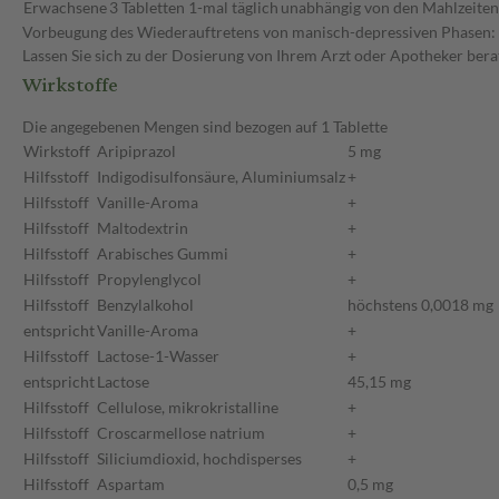
Erwachsene
3 Tabletten
1-mal täglich
unabhängig von den Mahlzeiten
Vorbeugung des Wiederauftretens von manisch-depressiven Phasen: Da
Lassen Sie sich zu der Dosierung von Ihrem Arzt oder Apotheker ber
Wirkstoffe
Die angegebenen Mengen sind bezogen auf 1 Tablette
Wirkstoff
Aripiprazol
5 mg
Hilfsstoff
Indigodisulfonsäure, Aluminiumsalz
+
Hilfsstoff
Vanille-Aroma
+
Hilfsstoff
Maltodextrin
+
Hilfsstoff
Arabisches Gummi
+
Hilfsstoff
Propylenglycol
+
Hilfsstoff
Benzylalkohol
höchstens 0,0018 mg
entspricht
Vanille-Aroma
+
Hilfsstoff
Lactose-1-Wasser
+
entspricht
Lactose
45,15 mg
Hilfsstoff
Cellulose, mikrokristalline
+
Hilfsstoff
Croscarmellose natrium
+
Hilfsstoff
Siliciumdioxid, hochdisperses
+
Hilfsstoff
Aspartam
0,5 mg