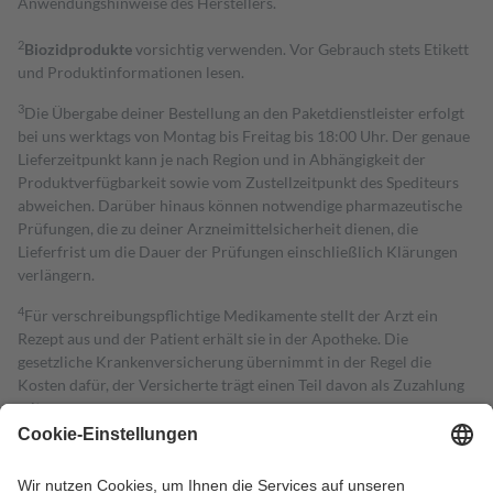
Anwendungshinweise des Herstellers.
2
Biozidprodukte
vorsichtig verwenden. Vor Gebrauch stets Etikett
und Produktinformationen lesen.
3
Die Übergabe deiner Bestellung an den Paketdienstleister erfolgt
bei uns werktags von Montag bis Freitag bis 18:00 Uhr. Der genaue
Lieferzeitpunkt kann je nach Region und in Abhängigkeit der
Produktverfügbarkeit sowie vom Zustellzeitpunkt des Spediteurs
abweichen. Darüber hinaus können notwendige pharmazeutische
Prüfungen, die zu deiner Arzneimittelsicherheit dienen, die
Lieferfrist um die Dauer der Prüfungen einschließlich Klärungen
verlängern.
4
Für verschreibungspflichtige Medikamente stellt der Arzt ein
Rezept aus und der Patient erhält sie in der Apotheke. Die
gesetzliche Krankenversicherung übernimmt in der Regel die
Kosten dafür, der Versicherte trägt einen Teil davon als Zuzahlung
mit.
Grundsätzlich leisten Mitglieder Zuzahlungen in Höhe von zehn
Prozent des Abgabepreises,
mindestens
jedoch
fünf Euro
und
höchstens zehn Euro.
Es sind jedoch nie mehr als die tatsächlichen