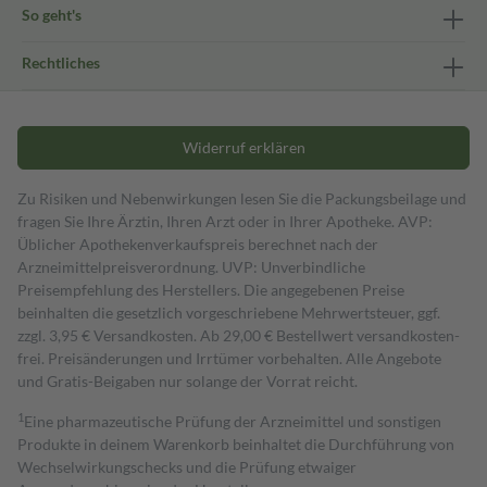
So geht's
Rechtliches
Widerruf erklären
Zu Risiken und Nebenwirkungen lesen Sie die Packungsbeilage und
fragen Sie Ihre Ärztin, Ihren Arzt oder in Ihrer Apotheke. AVP:
Üblicher Apothekenverkaufspreis berechnet nach der
Arzneimittelpreisverordnung. UVP: Unverbindliche
Preisempfehlung des Herstellers. Die angegebenen Preise
beinhalten die gesetzlich vorgeschriebene Mehrwertsteuer, ggf.
zzgl. 3,95 € Versandkosten. Ab 29,00 € Bestell­wert versand­kosten­
frei. Preisänderungen und Irrtümer vorbehalten. Alle Angebote
und Gratis-Beigaben nur solange der Vorrat reicht.
1
Eine pharmazeutische Prüfung der Arzneimittel und sonstigen
Produkte in deinem Warenkorb beinhaltet die Durchführung von
Wechselwirkungschecks und die Prüfung etwaiger