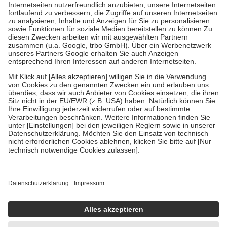
Kosten der Leistung zu entrichten.
Diese Regeln gelten grundsätzlich auch für Online-Apotheken.
Bei Heilmitteln und häuslicher Krankenpflege beträgt die
Zuzahlung zehn Prozent der Kosten sowie zehn Euro je
Verordnung.
Um das Engagement der Versicherten für ihre eigene Gesundheit zu
stärken und die besondere Stellung der Familie zu unterstützen,
fallen
keine Zuzahlungen
an bei:
• Kindern und Jugendlichen bis zum vollendeten 18. Lebensjahr
mit Ausnahme der Fahrkosten
• Untersuchungen zur Vorsorge und Früherkennung, die von der
GKV getragen werden
• empfohlenen Schutzimpfungen
• Harn- und Blutteststreifen
Wir nutzen Trusted Shops als unabhängigen Dienstleister für die
Einholung von Bewertungen. Trusted Shops hat Maßnahmen
getroffen, um sicherzustellen, dass es sich um echte Bewertungen
handelt. Mehr Informationen findest du hier:
https://help.etrusted.com/hc/de/articles/4419944605341
Einige Bilder und Inhalte wurden unter Zuhilfenahme künstlicher