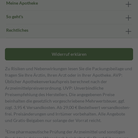
Meine Apotheke
So geht's
Rechtliches
Widerruf erklären
Zu Risiken und Nebenwirkungen lesen Sie die Packungsbeilage und
fragen Sie Ihre Ärztin, Ihren Arzt oder in Ihrer Apotheke. AVP:
Üblicher Apothekenverkaufspreis berechnet nach der
Arzneimittelpreisverordnung. UVP: Unverbindliche
Preisempfehlung des Herstellers. Die angegebenen Preise
beinhalten die gesetzlich vorgeschriebene Mehrwertsteuer, ggf.
zzgl. 3,95 € Versandkosten. Ab 29,00 € Bestell­wert versand­kosten­
frei. Preisänderungen und Irrtümer vorbehalten. Alle Angebote
und Gratis-Beigaben nur solange der Vorrat reicht.
1
Eine pharmazeutische Prüfung der Arzneimittel und sonstigen