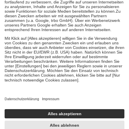
Prozent des Abgabepreises,
mindestens
jedoch
fünf Euro
und
höchstens zehn Euro.
Es sind jedoch nie mehr als die tatsächlichen
Kosten der Leistung zu entrichten.
Diese Regeln gelten grundsätzlich auch für Online-Apotheken.
Bei Heilmitteln und häuslicher Krankenpflege beträgt die
Zuzahlung zehn Prozent der Kosten sowie zehn Euro je
Verordnung.
Um das Engagement der Versicherten für ihre eigene Gesundheit zu
stärken und die besondere Stellung der Familie zu unterstützen,
fallen
keine Zuzahlungen
an bei:
• Kindern und Jugendlichen bis zum vollendeten 18. Lebensjahr
mit Ausnahme der Fahrkosten
• Untersuchungen zur Vorsorge und Früherkennung, die von der
GKV getragen werden
• empfohlenen Schutzimpfungen
• Harn- und Blutteststreifen
Wir nutzen Trusted Shops als unabhängigen Dienstleister für die
Einholung von Bewertungen. Trusted Shops hat Maßnahmen
getroffen, um sicherzustellen, dass es sich um echte Bewertungen
handelt. Mehr Informationen findest du hier:
https://help.etrusted.com/hc/de/articles/4419944605341