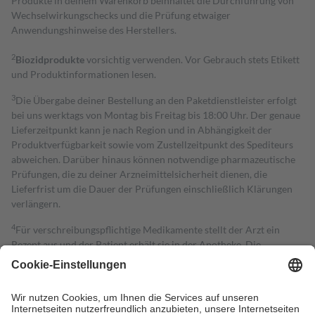
Produkte in deinem Warenkorb beinhaltet die Durchführung von
Wechselwirkungschecks und die Prüfung etwaiger
Anwendungshinweise des Herstellers.
2
Biozidprodukte
vorsichtig verwenden. Vor Gebrauch stets Etikett
und Produktinformationen lesen.
3
Die Übergabe deiner Bestellung an den Paketdienstleister erfolgt
bei uns werktags von Montag bis Freitag bis 18:00 Uhr. Der genaue
Lieferzeitpunkt kann je nach Region und in Abhängigkeit der
Produktverfügbarkeit sowie vom Zustellzeitpunkt des Spediteurs
abweichen. Darüber hinaus können notwendige pharmazeutische
Prüfungen, die zu deiner Arzneimittelsicherheit dienen, die
Lieferfrist um die Dauer der Prüfungen einschließlich Klärungen
verlängern.
4
Für verschreibungspflichtige Medikamente stellt der Arzt ein
Rezept aus und der Patient erhält sie in der Apotheke. Die
gesetzliche Krankenversicherung übernimmt in der Regel die
Kosten dafür, der Versicherte trägt einen Teil davon als Zuzahlung
mit.
Grundsätzlich leisten Mitglieder Zuzahlungen in Höhe von zehn