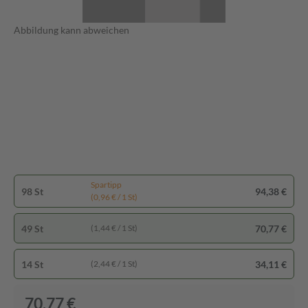
Abbildung kann abweichen
Spartipp
98 St
94,38 €
(0,96 € / 1 St)
49 St
70,77 €
(1,44 € / 1 St)
14 St
34,11 €
(2,44 € / 1 St)
70,77 €