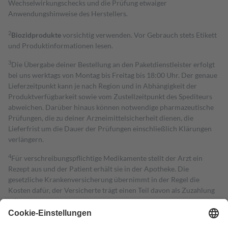
Wechselwirkungschecks und die Prüfung etwaiger
Anwendungshinweise des Herstellers.
2
Biozidprodukte
vorsichtig verwenden. Vor Gebrauch stets Etikett
und Produktinformationen lesen.
3
Die Übergabe deiner Bestellung an den Paketdienstleister erfolgt
bei uns werktags von Montag bis Freitag bis 18:00 Uhr. Der genaue
Lieferzeitpunkt kann je nach Region und in Abhängigkeit der
Produktverfügbarkeit sowie vom Zustellzeitpunkt des Spediteurs
abweichen. Darüber hinaus können notwendige pharmazeutische
Prüfungen, die zu deiner Arzneimittelsicherheit dienen, die
Lieferfrist um die Dauer der Prüfungen einschließlich Klärungen
verlängern.
4
Für verschreibungspflichtige Medikamente stellt der Arzt ein
Rezept aus und der Patient erhält sie in der Apotheke. Die
gesetzliche Krankenversicherung übernimmt in der Regel die
Kosten dafür, der Versicherte trägt einen Teil davon als Zuzahlung
mit.
Grundsätzlich leisten Mitglieder Zuzahlungen in Höhe von zehn
Prozent des Abgabepreises,
mindestens
jedoch
fünf Euro
und