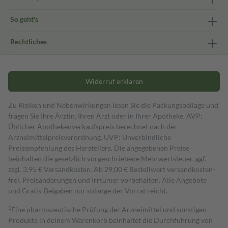
So geht's
Rechtliches
Widerruf erklären
Zu Risiken und Nebenwirkungen lesen Sie die Packungsbeilage und
fragen Sie Ihre Ärztin, Ihren Arzt oder in Ihrer Apotheke. AVP:
Üblicher Apothekenverkaufspreis berechnet nach der
Arzneimittelpreisverordnung. UVP: Unverbindliche
Preisempfehlung des Herstellers. Die angegebenen Preise
beinhalten die gesetzlich vorgeschriebene Mehrwertsteuer, ggf.
zzgl. 3,95 € Versandkosten. Ab 29,00 € Bestell­wert versand­kosten­
frei. Preisänderungen und Irrtümer vorbehalten. Alle Angebote
und Gratis-Beigaben nur solange der Vorrat reicht.
1
Eine pharmazeutische Prüfung der Arzneimittel und sonstigen
Produkte in deinem Warenkorb beinhaltet die Durchführung von