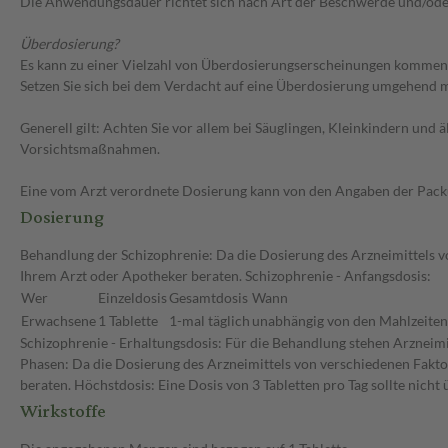
Die Anwendungsdauer richtet sich nach Art der Beschwerde und/ode
Überdosierung?
Es kann zu einer Vielzahl von Überdosierungserscheinungen kommen, u
Setzen Sie sich bei dem Verdacht auf eine Überdosierung umgehend m
Generell gilt: Achten Sie vor allem bei Säuglingen, Kleinkindern un
Vorsichtsmaßnahmen.
Eine vom Arzt verordnete Dosierung kann von den Angaben der Packun
Dosierung
Behandlung der Schizophrenie: Da die Dosierung des Arzneimittels vo
Ihrem Arzt oder Apotheker beraten. Schizophrenie - Anfangsdosis:
Wer
Einzeldosis
Gesamtdosis
Wann
Erwachsene
1 Tablette
1-mal täglich
unabhängig von den Mahlzeiten
Schizophrenie - Erhaltungsdosis: Für die Behandlung stehen Arznei
Phasen: Da die Dosierung des Arzneimittels von verschiedenen Faktor
beraten. Höchstdosis: Eine Dosis von 3 Tabletten pro Tag sollte nicht
Wirkstoffe