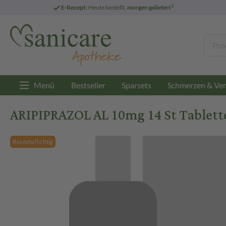
3
E-Rezept:
Heute bestellt,
morgen geliefert
Menü
Bestseller
Sparsets
Schmerzen & Ver
ARIPIPRAZOL AL 10mg 14 St Tablett
Rezeptpflichtig