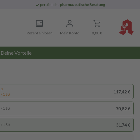
persönliche
pharmazeutische Beratung
Rezept einlösen
Mein Konto
0,00 €
Deine Vorteile
pp
117,42 €
/ 1 St)
70,82 €
/ 1 St)
31,74 €
/ 1 St)