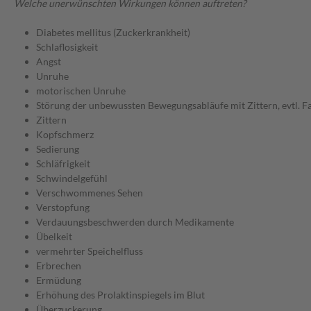
Welche unerwünschten Wirkungen können auftreten?
Diabetes mellitus (Zuckerkrankheit)
Schlaflosigkeit
Angst
Unruhe
motorischen Unruhe
Störung der unbewussten Bewegungsabläufe mit Zittern, evtl. F
Zittern
Kopfschmerz
Sedierung
Schläfrigkeit
Schwindelgefühl
Verschwommenes Sehen
Verstopfung
Verdauungsbeschwerden durch Medikamente
Übelkeit
vermehrter Speichelfluss
Erbrechen
Ermüdung
Erhöhung des Prolaktinspiegels im Blut
Überzuckerung