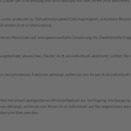
r Dauer der Erkrankung und wird deshalb nur von Ihrem Arzt bestimmt.
nter anderem zu Teilnahmslosigkeit/Gleichgültigkeit, erhöhtem Blutdruc
it einem Arzt in Verbindung.
d älteren Menschen auf eine gewissenhafte Dosierung. Im Zweifelsfalle f
gsbeilage abweichen. Da der Arzt sie individuell abstimmt, sollten Si
n verschiedenen Faktoren abhängt, sollte sie von Ihrem Arzt individuell 
mittel mit einem geeigneteren Wirkstoffgehalt zur Verfügung. Vorbeugu
en abhängt, sollte sie von Ihrem Arzt individuell auf Sie abgestimmt we
 überschritten werden.