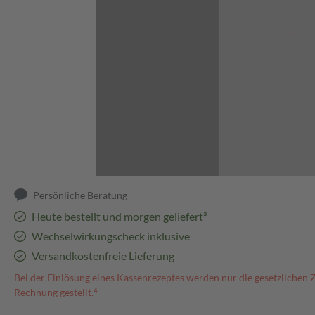
Abbildung kann abweichen
Persönliche Beratung
Heute bestellt und morgen geliefert³
Wechselwirkungscheck inklusive
Versandkostenfreie Lieferung
Bei der Einlösung eines Kassenrezeptes werden nur die gesetzlichen 
Rechnung gestellt.⁴