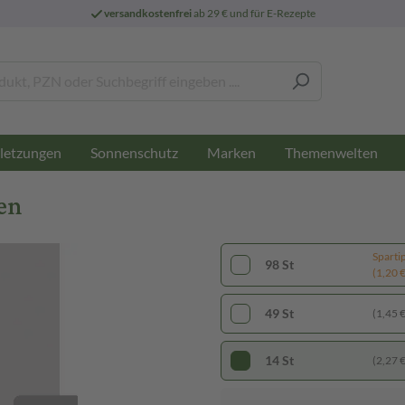
versandkostenfrei
ab 29 € und für E-Rezepte
letzungen
Sonnenschutz
Marken
Themenwelten
en
Sparti
98 St
(1,20 € 
49 St
(1,45 € 
14 St
(2,27 € 