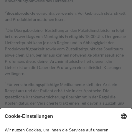
Anwendungshinweise des Herstellers.
2
Biozidprodukte
vorsichtig verwenden. Vor Gebrauch stets Etikett
und Produktinformationen lesen.
3
Die Übergabe deiner Bestellung an den Paketdienstleister erfolgt
bei uns werktags von Montag bis Freitag bis 18:00 Uhr. Der genaue
Lieferzeitpunkt kann je nach Region und in Abhängigkeit der
Produktverfügbarkeit sowie vom Zustellzeitpunkt des Spediteurs
abweichen. Darüber hinaus können notwendige pharmazeutische
Prüfungen, die zu deiner Arzneimittelsicherheit dienen, die
Lieferfrist um die Dauer der Prüfungen einschließlich Klärungen
verlängern.
4
Für verschreibungspflichtige Medikamente stellt der Arzt ein
Rezept aus und der Patient erhält sie in der Apotheke. Die
gesetzliche Krankenversicherung übernimmt in der Regel die
Kosten dafür, der Versicherte trägt einen Teil davon als Zuzahlung
mit.
Grundsätzlich leisten Mitglieder Zuzahlungen in Höhe von zehn
Prozent des Abgabepreises,
mindestens
jedoch
fünf Euro
und
höchstens zehn Euro.
Es sind jedoch nie mehr als die tatsächlichen