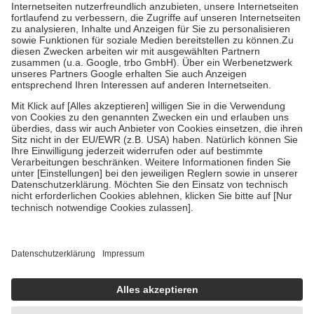
Kosten der Leistung zu entrichten.
Diese Regeln gelten grundsätzlich auch für Online-Apotheken.
Bei Heilmitteln und häuslicher Krankenpflege beträgt die
Zuzahlung zehn Prozent der Kosten sowie zehn Euro je
Verordnung.
Um das Engagement der Versicherten für ihre eigene Gesundheit zu
stärken und die besondere Stellung der Familie zu unterstützen,
fallen
keine Zuzahlungen
an bei:
• Kindern und Jugendlichen bis zum vollendeten 18. Lebensjahr
mit Ausnahme der Fahrkosten
• Untersuchungen zur Vorsorge und Früherkennung, die von der
GKV getragen werden
• empfohlenen Schutzimpfungen
• Harn- und Blutteststreifen
Wir nutzen Trusted Shops als unabhängigen Dienstleister für die
Einholung von Bewertungen. Trusted Shops hat Maßnahmen
getroffen, um sicherzustellen, dass es sich um echte Bewertungen
handelt. Mehr Informationen findest du hier:
https://help.etrusted.com/hc/de/articles/4419944605341
Einige Bilder und Inhalte wurden unter Zuhilfenahme künstlicher