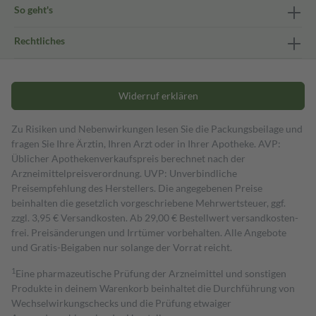
So geht's
Rechtliches
Widerruf erklären
Zu Risiken und Nebenwirkungen lesen Sie die Packungsbeilage und
fragen Sie Ihre Ärztin, Ihren Arzt oder in Ihrer Apotheke. AVP:
Üblicher Apothekenverkaufspreis berechnet nach der
Arzneimittelpreisverordnung. UVP: Unverbindliche
Preisempfehlung des Herstellers. Die angegebenen Preise
beinhalten die gesetzlich vorgeschriebene Mehrwertsteuer, ggf.
zzgl. 3,95 € Versandkosten. Ab 29,00 € Bestell­wert versand­kosten­
frei. Preisänderungen und Irrtümer vorbehalten. Alle Angebote
und Gratis-Beigaben nur solange der Vorrat reicht.
1
Eine pharmazeutische Prüfung der Arzneimittel und sonstigen
Produkte in deinem Warenkorb beinhaltet die Durchführung von
Wechselwirkungschecks und die Prüfung etwaiger