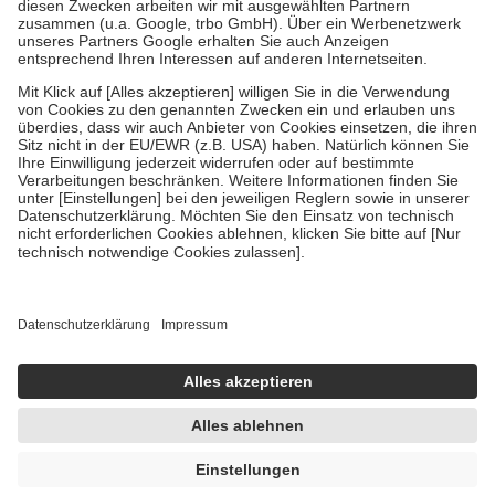
Zuzahlung zehn Prozent der Kosten sowie zehn Euro je
Verordnung.
Um das Engagement der Versicherten für ihre eigene Gesundheit zu
stärken und die besondere Stellung der Familie zu unterstützen,
fallen
keine Zuzahlungen
an bei:
• Kindern und Jugendlichen bis zum vollendeten 18. Lebensjahr
mit Ausnahme der Fahrkosten
• Untersuchungen zur Vorsorge und Früherkennung, die von der
GKV getragen werden
• empfohlenen Schutzimpfungen
• Harn- und Blutteststreifen
Wir nutzen Trusted Shops als unabhängigen Dienstleister für die
Einholung von Bewertungen. Trusted Shops hat Maßnahmen
getroffen, um sicherzustellen, dass es sich um echte Bewertungen
handelt. Mehr Informationen findest du hier:
https://help.etrusted.com/hc/de/articles/4419944605341
Einige Bilder und Inhalte wurden unter Zuhilfenahme künstlicher
Intelligenz erstellt.