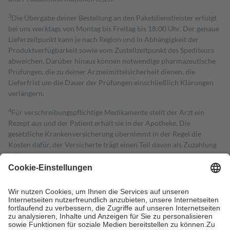
3
Die Übergabe deiner Bestellung an den Paketdienstleister erfolgt
bei uns werktags von Montag bis Freitag bis 18:00 Uhr. Der genaue
Lieferzeitpunkt kann je nach Region und in Abhängigkeit der
Produktverfügbarkeit sowie vom Zustellzeitpunkt des Spediteurs
abweichen. Darüber hinaus können notwendige pharmazeutische
Prüfungen, die zu deiner Arzneimittelsicherheit dienen, die
Lieferfrist um die Dauer der Prüfungen einschließlich Klärungen
verlängern.
4
Für verschreibungspflichtige Medikamente stellt der Arzt ein
Rezept aus und der Patient erhält sie in der Apotheke. Die
gesetzliche Krankenversicherung übernimmt in der Regel die
Kosten dafür, der Versicherte trägt einen Teil davon als Zuzahlung
mit.
Grundsätzlich leisten Mitglieder Zuzahlungen in Höhe von zehn
Prozent des Abgabepreises,
mindestens
jedoch
fünf Euro
und
höchstens zehn Euro.
Es sind jedoch nie mehr als die tatsächlichen
Kosten der Leistung zu entrichten.
Diese Regeln gelten grundsätzlich auch für Online-Apotheken.
Bei Heilmitteln und häuslicher Krankenpflege beträgt die