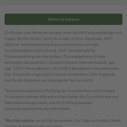
Widerruf erklären
Zu Risiken und Nebenwirkungen lesen Sie die Packungsbeilage und
fragen Sie Ihre Ärztin, Ihren Arzt oder in Ihrer Apotheke. AVP:
Üblicher Apothekenverkaufspreis berechnet nach der
Arzneimittelpreisverordnung. UVP: Unverbindliche
Preisempfehlung des Herstellers. Die angegebenen Preise
beinhalten die gesetzlich vorgeschriebene Mehrwertsteuer, ggf.
zzgl. 3,95 € Versandkosten. Ab 29,00 € Bestell­wert versand­kosten­
frei. Preisänderungen und Irrtümer vorbehalten. Alle Angebote
und Gratis-Beigaben nur solange der Vorrat reicht.
1
Eine pharmazeutische Prüfung der Arzneimittel und sonstigen
Produkte in deinem Warenkorb beinhaltet die Durchführung von
Wechselwirkungschecks und die Prüfung etwaiger
Anwendungshinweise des Herstellers.
2
Biozidprodukte
vorsichtig verwenden. Vor Gebrauch stets Etikett
und Produktinformationen lesen.