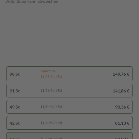
Abbildung kann abweichen
Spartipp
98 St
149,76 €
(1,53 € / 1 St)
91 St
141,86 €
(1,56 € / 1 St)
49 St
90,36 €
(1,84 € / 1 St)
42 St
81,13 €
(1,93 € / 1 St)
(2,71 € / 1 St)