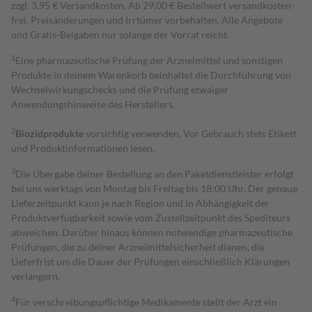
zzgl. 3,95 € Versandkosten. Ab 29,00 € Bestell­wert versand­kosten­
frei. Preisänderungen und Irrtümer vorbehalten. Alle Angebote
und Gratis-Beigaben nur solange der Vorrat reicht.
1
Eine pharmazeutische Prüfung der Arzneimittel und sonstigen
Produkte in deinem Warenkorb beinhaltet die Durchführung von
Wechselwirkungschecks und die Prüfung etwaiger
Anwendungshinweise des Herstellers.
2
Biozidprodukte
vorsichtig verwenden. Vor Gebrauch stets Etikett
und Produktinformationen lesen.
3
Die Übergabe deiner Bestellung an den Paketdienstleister erfolgt
bei uns werktags von Montag bis Freitag bis 18:00 Uhr. Der genaue
Lieferzeitpunkt kann je nach Region und in Abhängigkeit der
Produktverfügbarkeit sowie vom Zustellzeitpunkt des Spediteurs
abweichen. Darüber hinaus können notwendige pharmazeutische
Prüfungen, die zu deiner Arzneimittelsicherheit dienen, die
Lieferfrist um die Dauer der Prüfungen einschließlich Klärungen
verlängern.
4
Für verschreibungspflichtige Medikamente stellt der Arzt ein