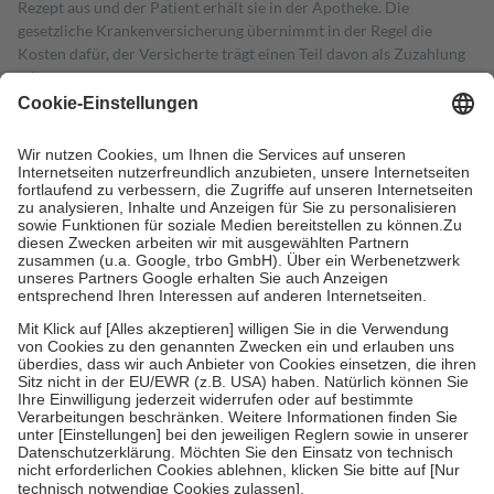
Rezept aus und der Patient erhält sie in der Apotheke. Die
gesetzliche Krankenversicherung übernimmt in der Regel die
Kosten dafür, der Versicherte trägt einen Teil davon als Zuzahlung
mit.
Grundsätzlich leisten Mitglieder Zuzahlungen in Höhe von zehn
Prozent des Abgabepreises,
mindestens
jedoch
fünf Euro
und
höchstens zehn Euro.
Es sind jedoch nie mehr als die tatsächlichen
Kosten der Leistung zu entrichten.
Diese Regeln gelten grundsätzlich auch für Online-Apotheken.
Bei Heilmitteln und häuslicher Krankenpflege beträgt die
Zuzahlung zehn Prozent der Kosten sowie zehn Euro je
Verordnung.
Um das Engagement der Versicherten für ihre eigene Gesundheit zu
stärken und die besondere Stellung der Familie zu unterstützen,
fallen
keine Zuzahlungen
an bei:
• Kindern und Jugendlichen bis zum vollendeten 18. Lebensjahr
mit Ausnahme der Fahrkosten
• Untersuchungen zur Vorsorge und Früherkennung, die von der
GKV getragen werden
• empfohlenen Schutzimpfungen
• Harn- und Blutteststreifen