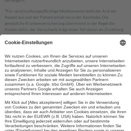
verlängern.
4
Für verschreibungspflichtige Medikamente stellt der Arzt ein
Rezept aus und der Patient erhält sie in der Apotheke. Die
gesetzliche Krankenversicherung übernimmt in der Regel die
Kosten dafür, der Versicherte trägt einen Teil davon als Zuzahlung
mit.
Grundsätzlich leisten Mitglieder Zuzahlungen in Höhe von zehn
Prozent des Abgabepreises,
mindestens
jedoch
fünf Euro
und
höchstens zehn Euro.
Es sind jedoch nie mehr als die tatsächlichen
Kosten der Leistung zu entrichten.
Diese Regeln gelten grundsätzlich auch für Online-Apotheken.
Bei Heilmitteln und häuslicher Krankenpflege beträgt die
Zuzahlung zehn Prozent der Kosten sowie zehn Euro je
Verordnung.
Um das Engagement der Versicherten für ihre eigene Gesundheit zu
stärken und die besondere Stellung der Familie zu unterstützen,
fallen
keine Zuzahlungen
an bei:
• Kindern und Jugendlichen bis zum vollendeten 18. Lebensjahr
mit Ausnahme der Fahrkosten
• Untersuchungen zur Vorsorge und Früherkennung, die von der
GKV getragen werden