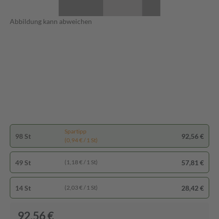
Abbildung kann abweichen
Spartipp
98 St
92,56 €
(0,94 € / 1 St)
49 St
57,81 €
(1,18 € / 1 St)
14 St
28,42 €
(2,03 € / 1 St)
92,56 €