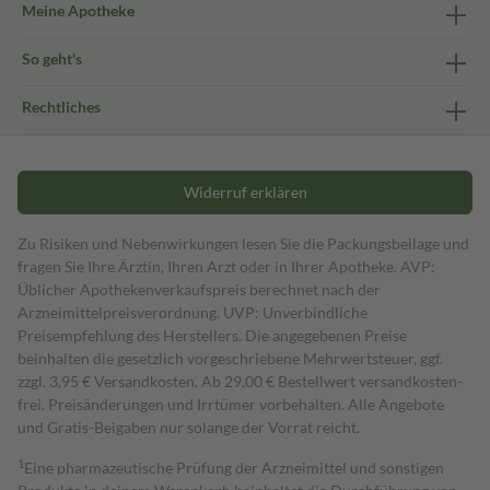
Meine Apotheke
So geht's
Rechtliches
Widerruf erklären
Zu Risiken und Nebenwirkungen lesen Sie die Packungsbeilage und
fragen Sie Ihre Ärztin, Ihren Arzt oder in Ihrer Apotheke. AVP:
Üblicher Apothekenverkaufspreis berechnet nach der
Arzneimittelpreisverordnung. UVP: Unverbindliche
Preisempfehlung des Herstellers. Die angegebenen Preise
beinhalten die gesetzlich vorgeschriebene Mehrwertsteuer, ggf.
zzgl. 3,95 € Versandkosten. Ab 29,00 € Bestell­wert versand­kosten­
frei. Preisänderungen und Irrtümer vorbehalten. Alle Angebote
und Gratis-Beigaben nur solange der Vorrat reicht.
1
Eine pharmazeutische Prüfung der Arzneimittel und sonstigen