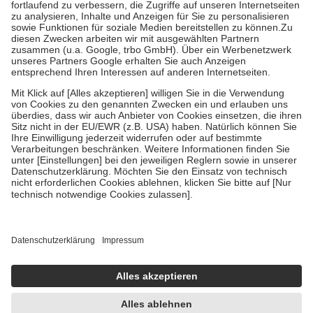
Prozent des Abgabepreises,
mindestens
jedoch
fünf Euro
und
höchstens zehn Euro.
Es sind jedoch nie mehr als die tatsächlichen
Kosten der Leistung zu entrichten.
Diese Regeln gelten grundsätzlich auch für Online-Apotheken.
Bei Heilmitteln und häuslicher Krankenpflege beträgt die
Zuzahlung zehn Prozent der Kosten sowie zehn Euro je
Verordnung.
Um das Engagement der Versicherten für ihre eigene Gesundheit zu
stärken und die besondere Stellung der Familie zu unterstützen,
fallen
keine Zuzahlungen
an bei:
• Kindern und Jugendlichen bis zum vollendeten 18. Lebensjahr
mit Ausnahme der Fahrkosten
• Untersuchungen zur Vorsorge und Früherkennung, die von der
GKV getragen werden
• empfohlenen Schutzimpfungen
• Harn- und Blutteststreifen
Wir nutzen Trusted Shops als unabhängigen Dienstleister für die
Einholung von Bewertungen. Trusted Shops hat Maßnahmen
getroffen, um sicherzustellen, dass es sich um echte Bewertungen
handelt. Mehr Informationen findest du hier:
https://help.etrusted.com/hc/de/articles/4419944605341