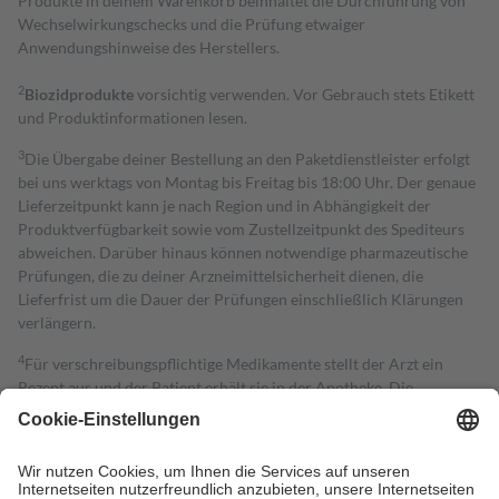
Produkte in deinem Warenkorb beinhaltet die Durchführung von
Wechselwirkungschecks und die Prüfung etwaiger
Anwendungshinweise des Herstellers.
2
Biozidprodukte
vorsichtig verwenden. Vor Gebrauch stets Etikett
und Produktinformationen lesen.
3
Die Übergabe deiner Bestellung an den Paketdienstleister erfolgt
bei uns werktags von Montag bis Freitag bis 18:00 Uhr. Der genaue
Lieferzeitpunkt kann je nach Region und in Abhängigkeit der
Produktverfügbarkeit sowie vom Zustellzeitpunkt des Spediteurs
abweichen. Darüber hinaus können notwendige pharmazeutische
Prüfungen, die zu deiner Arzneimittelsicherheit dienen, die
Lieferfrist um die Dauer der Prüfungen einschließlich Klärungen
verlängern.
4
Für verschreibungspflichtige Medikamente stellt der Arzt ein
Rezept aus und der Patient erhält sie in der Apotheke. Die
gesetzliche Krankenversicherung übernimmt in der Regel die
Kosten dafür, der Versicherte trägt einen Teil davon als Zuzahlung
mit.
Grundsätzlich leisten Mitglieder Zuzahlungen in Höhe von zehn