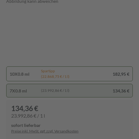
Abbildung kann abweichen
Spartipp
10X0.8 ml
182,95 €
(22.868,75 € / 1 l)
7X0.8 ml
134,36 €
(23.992,86 € / 1 l)
134,36 €
23.992,86 € / 1 l
sofort lieferbar
Preise inkl. MwSt. ggf. zzgl. Versandkosten