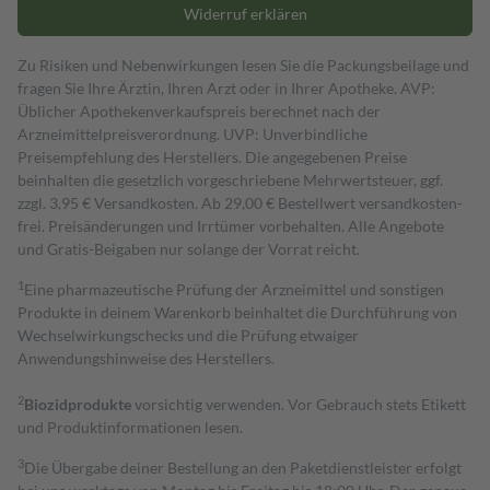
Widerruf erklären
Zu Risiken und Nebenwirkungen lesen Sie die Packungsbeilage und
fragen Sie Ihre Ärztin, Ihren Arzt oder in Ihrer Apotheke. AVP:
Üblicher Apothekenverkaufspreis berechnet nach der
Arzneimittelpreisverordnung. UVP: Unverbindliche
Preisempfehlung des Herstellers. Die angegebenen Preise
beinhalten die gesetzlich vorgeschriebene Mehrwertsteuer, ggf.
zzgl. 3,95 € Versandkosten. Ab 29,00 € Bestell­wert versand­kosten­
frei. Preisänderungen und Irrtümer vorbehalten. Alle Angebote
und Gratis-Beigaben nur solange der Vorrat reicht.
1
Eine pharmazeutische Prüfung der Arzneimittel und sonstigen
Produkte in deinem Warenkorb beinhaltet die Durchführung von
Wechselwirkungschecks und die Prüfung etwaiger
Anwendungshinweise des Herstellers.
2
Biozidprodukte
vorsichtig verwenden. Vor Gebrauch stets Etikett
und Produktinformationen lesen.
3
Die Übergabe deiner Bestellung an den Paketdienstleister erfolgt