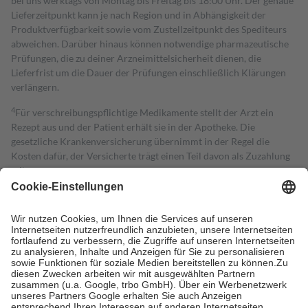
bei uns werktags von Montag bis Freitag bis 18:00 Uhr. Der genaue
Lieferzeitpunkt kann je nach Region und in Abhängigkeit der
Produktverfügbarkeit sowie vom Zustellzeitpunkt des Spediteurs
abweichen. Darüber hinaus können notwendige pharmazeutische
Prüfungen, die zu deiner Arzneimittelsicherheit dienen, die
Lieferfrist um die Dauer der Prüfungen einschließlich Klärungen
verlängern.
4
Für verschreibungspflichtige Medikamente stellt der Arzt ein
Rezept aus und der Patient erhält sie in der Apotheke. Die
gesetzliche Krankenversicherung übernimmt in der Regel die
Kosten dafür, der Versicherte trägt einen Teil davon als Zuzahlung
mit.
Grundsätzlich leisten Mitglieder Zuzahlungen in Höhe von zehn
Prozent des Abgabepreises,
mindestens
jedoch
fünf Euro
und
höchstens zehn Euro.
Es sind jedoch nie mehr als die tatsächlichen
Kosten der Leistung zu entrichten.
Diese Regeln gelten grundsätzlich auch für Online-Apotheken.
Bei Heilmitteln und häuslicher Krankenpflege beträgt die
Zuzahlung zehn Prozent der Kosten sowie zehn Euro je
Verordnung.
Um das Engagement der Versicherten für ihre eigene Gesundheit zu