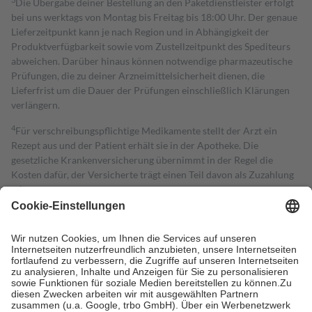
Die Übergabe deiner Bestellung an den Paketdienstleister erfolgt
bei uns werktags von Montag bis Freitag bis 18:00 Uhr. Der genaue
Lieferzeitpunkt kann je nach Region und in Abhängigkeit der
Produktverfügbarkeit sowie vom Zustellzeitpunkt des Spediteurs
abweichen. Darüber hinaus können notwendige pharmazeutische
Prüfungen, die zu deiner Arzneimittelsicherheit dienen, die
Lieferfrist um die Dauer der Prüfungen einschließlich Klärungen
verlängern.
4
Für verschreibungspflichtige Medikamente stellt der Arzt ein
Rezept aus und der Patient erhält sie in der Apotheke. Die
gesetzliche Krankenversicherung übernimmt in der Regel die
Kosten dafür, der Versicherte trägt einen Teil davon als Zuzahlung
mit.
Grundsätzlich leisten Mitglieder Zuzahlungen in Höhe von zehn
Prozent des Abgabepreises,
mindestens
jedoch
fünf Euro
und
höchstens zehn Euro.
Es sind jedoch nie mehr als die tatsächlichen
Kosten der Leistung zu entrichten.
Diese Regeln gelten grundsätzlich auch für Online-Apotheken.
Bei Heilmitteln und häuslicher Krankenpflege beträgt die
Zuzahlung zehn Prozent der Kosten sowie zehn Euro je
Verordnung.