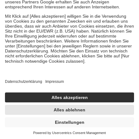
Um das Engagement der Versicherten für ihre eigene Gesundheit zu
stärken und die besondere Stellung der Familie zu unterstützen,
fallen
keine Zuzahlungen
an bei:
• Kindern und Jugendlichen bis zum vollendeten 18. Lebensjahr
mit Ausnahme der Fahrkosten
• Untersuchungen zur Vorsorge und Früherkennung, die von der
GKV getragen werden
• empfohlenen Schutzimpfungen
• Harn- und Blutteststreifen
Wir nutzen Trusted Shops als unabhängigen Dienstleister für die
Einholung von Bewertungen. Trusted Shops hat Maßnahmen
getroffen, um sicherzustellen, dass es sich um echte Bewertungen
handelt. Mehr Informationen findest du hier:
https://help.etrusted.com/hc/de/articles/4419944605341
Einige Bilder und Inhalte wurden unter Zuhilfenahme künstlicher
Intelligenz erstellt.