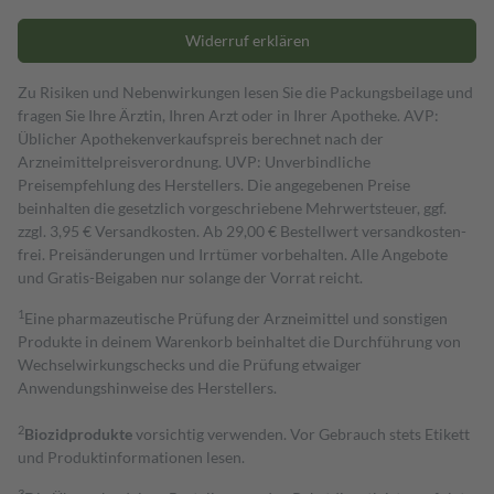
Widerruf erklären
Zu Risiken und Nebenwirkungen lesen Sie die Packungsbeilage und
fragen Sie Ihre Ärztin, Ihren Arzt oder in Ihrer Apotheke. AVP:
Üblicher Apothekenverkaufspreis berechnet nach der
Arzneimittelpreisverordnung. UVP: Unverbindliche
Preisempfehlung des Herstellers. Die angegebenen Preise
beinhalten die gesetzlich vorgeschriebene Mehrwertsteuer, ggf.
zzgl. 3,95 € Versandkosten. Ab 29,00 € Bestell­wert versand­kosten­
frei. Preisänderungen und Irrtümer vorbehalten. Alle Angebote
und Gratis-Beigaben nur solange der Vorrat reicht.
1
Eine pharmazeutische Prüfung der Arzneimittel und sonstigen
Produkte in deinem Warenkorb beinhaltet die Durchführung von
Wechselwirkungschecks und die Prüfung etwaiger
Anwendungshinweise des Herstellers.
2
Biozidprodukte
vorsichtig verwenden. Vor Gebrauch stets Etikett
und Produktinformationen lesen.
3