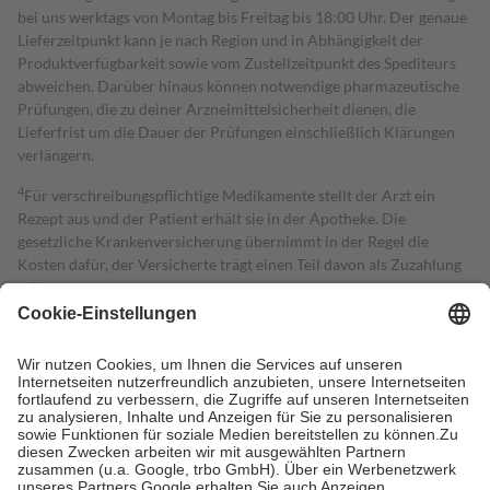
bei uns werktags von Montag bis Freitag bis 18:00 Uhr. Der genaue
Lieferzeitpunkt kann je nach Region und in Abhängigkeit der
Produktverfügbarkeit sowie vom Zustellzeitpunkt des Spediteurs
abweichen. Darüber hinaus können notwendige pharmazeutische
Prüfungen, die zu deiner Arzneimittelsicherheit dienen, die
Lieferfrist um die Dauer der Prüfungen einschließlich Klärungen
verlängern.
4
Für verschreibungspflichtige Medikamente stellt der Arzt ein
Rezept aus und der Patient erhält sie in der Apotheke. Die
gesetzliche Krankenversicherung übernimmt in der Regel die
Kosten dafür, der Versicherte trägt einen Teil davon als Zuzahlung
mit.
Grundsätzlich leisten Mitglieder Zuzahlungen in Höhe von zehn
Prozent des Abgabepreises,
mindestens
jedoch
fünf Euro
und
höchstens zehn Euro.
Es sind jedoch nie mehr als die tatsächlichen
Kosten der Leistung zu entrichten.
Diese Regeln gelten grundsätzlich auch für Online-Apotheken.
Bei Heilmitteln und häuslicher Krankenpflege beträgt die
Zuzahlung zehn Prozent der Kosten sowie zehn Euro je
Verordnung.