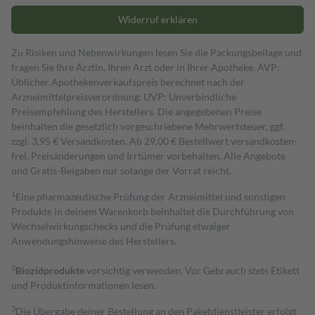
Widerruf erklären
Zu Risiken und Nebenwirkungen lesen Sie die Packungsbeilage und
fragen Sie Ihre Ärztin, Ihren Arzt oder in Ihrer Apotheke. AVP:
Üblicher Apothekenverkaufspreis berechnet nach der
Arzneimittelpreisverordnung. UVP: Unverbindliche
Preisempfehlung des Herstellers. Die angegebenen Preise
beinhalten die gesetzlich vorgeschriebene Mehrwertsteuer, ggf.
zzgl. 3,95 € Versandkosten. Ab 29,00 € Bestell­wert versand­kosten­
frei. Preisänderungen und Irrtümer vorbehalten. Alle Angebote
und Gratis-Beigaben nur solange der Vorrat reicht.
1
Eine pharmazeutische Prüfung der Arzneimittel und sonstigen
Produkte in deinem Warenkorb beinhaltet die Durchführung von
Wechselwirkungschecks und die Prüfung etwaiger
Anwendungshinweise des Herstellers.
2
Biozidprodukte
vorsichtig verwenden. Vor Gebrauch stets Etikett
und Produktinformationen lesen.
3
Die Übergabe deiner Bestellung an den Paketdienstleister erfolgt