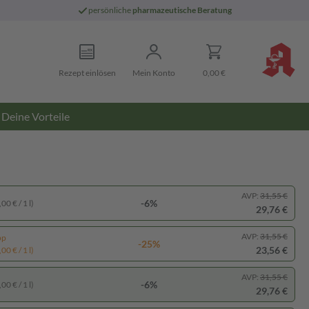
persönliche
pharmazeutische Beratung
Rezept einlösen
Mein Konto
0,00 €
Deine Vorteile
AVP:
31,55 €
-6%
00 € / 1 l)
29,76 €
AVP:
31,55 €
pp
-25%
23,56 €
00 € / 1 l)
AVP:
31,55 €
-6%
00 € / 1 l)
29,76 €