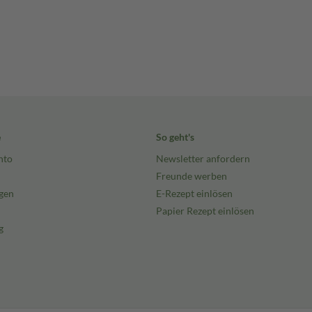
e
So geht's
nto
Newsletter anfordern
Freunde werben
gen
E-Rezept einlösen
Papier Rezept einlösen
g