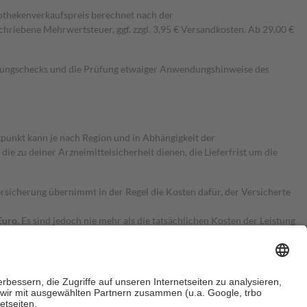
pothekenverkaufspreis berechnet nach der
hriebene Mehrwertsteuer, ggf. zzgl. 3,95 € Versandkosten. Ab 29,00 €
kungschecks und die Prüfung etwaiger Anwendungshinweise des
itpunkt kann je nach Region und in Abhängigkeit der
 zu deiner Arzneimittelsicherheit dienen, die Lieferfrist um die
ersicherung übernimmt in der Regel die Kosten dafür, der Versicherte
Euro.
Es sind jedoch nie mehr als die tatsächlichen Kosten der Leistung
e Zuzahlungen
an bei: