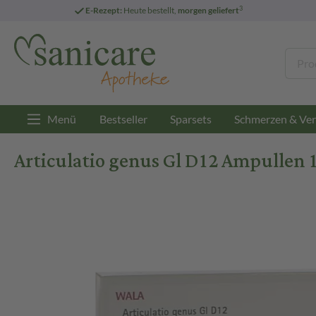
3
E-Rezept:
Heute bestellt,
morgen geliefert
Menü
Bestseller
Sparsets
Schmerzen & Ver
Articulatio genus Gl D12 Ampullen