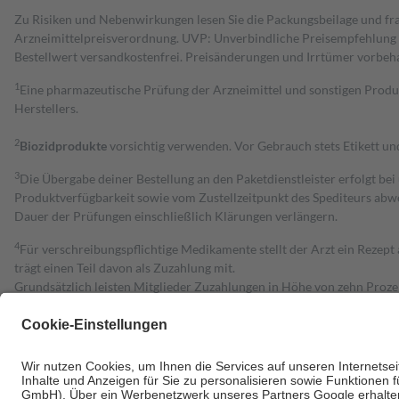
Zu Risiken und Nebenwirkungen lesen Sie die Packungsbeilage und fra
Arzneimittelpreisverordnung. UVP: Unverbindliche Preisempfehlung de
Bestell­wert versand­kosten­frei. Preisänderungen und Irrtümer vorbeh
1
Eine pharmazeutische Prüfung der Arzneimittel und sonstigen Pro
Herstellers.
2
Biozidprodukte
vorsichtig verwenden. Vor Gebrauch stets Etikett u
3
Die Übergabe deiner Bestellung an den Paketdienstleister erfolgt bei
Produktverfügbarkeit sowie vom Zustellzeitpunkt des Spediteurs abwe
Dauer der Prüfungen einschließlich Klärungen verlängern.
4
Für verschreibungspflichtige Medikamente stellt der Arzt ein Rezept 
trägt einen Teil davon als Zuzahlung mit.
Grundsätzlich leisten Mitglieder Zuzahlungen in Höhe von zehn Proz
zu entrichten.
Diese Regeln gelten grundsätzlich auch für Online-Apotheken.
Bei Heilmitteln und häuslicher Krankenpflege beträgt die Zuzahlung 
Um das Engagement der Versicherten für ihre eigene Gesundheit zu stä
• Kindern und Jugendlichen bis zum vollendeten 18. Lebensjahr mit
• Untersuchungen zur Vorsorge und Früherkennung, die von der GKV