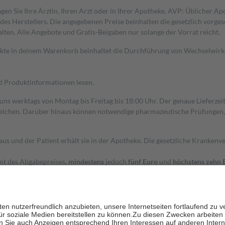
gen Sie Ihre Ärztin, Ihren Arzt oder in Ihrer Apotheke. AVP: Üblicher A
s Herstellers. Die angegebenen Preise beinhalten die gesetzlich vorgesc
alten. Alle Angebote und Gratis-Beigaben nur solange der Vorrat reicht.
dukte in deinem Warenkorb beinhaltet die Durchführung von Wechselwir
nd Produktinformationen lesen.
 uns werktags von Montag bis Freitag bis 18:00 Uhr. Der genaue Lieferze
ichen. Darüber hinaus können notwendige pharmazeutische Prüfungen, die
aus und der Patient erhält sie in der Apotheke. Die gesetzliche Krankenv
ent des Abgabepreises,
mindestens
jedoch
fünf Euro
und
höchstens zehn 
zehn Prozent der Kosten sowie zehn Euro je Verordnung.
rken und die besondere Stellung der Familie zu unterstützen, fallen
kein
 Ausnahme der Fahrkosten
 getragen werden