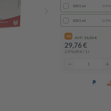
10X1 ml
(2.976,
10X1 ml
(2.976,
-6%
AVP:
31,55 €
29,76 €
2.976,00 € / 1 l