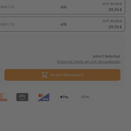
AVP:
31,55 €
-6%
00 € / 1 l)
29,76 €
AVP:
31,55 €
-6%
00 € / 1 l)
29,76 €
sofort lieferbar
Preise inkl. MwSt. ggf. zzgl. Versandkosten
In den Warenkorb