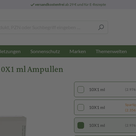
versandkostenfrei
ab 29 € und für E-Rezepte
letzungen
Sonnenschutz
Marken
Themenwelten
 10X1 ml Ampullen
10X1 ml
(2.976,
Sparti
10X1 ml
(2.356,
10X1 ml
(2.976,