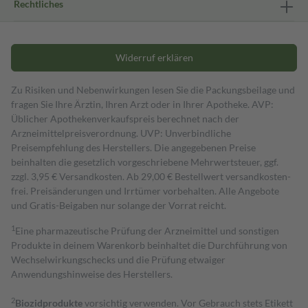
Rechtliches
Widerruf erklären
Zu Risiken und Nebenwirkungen lesen Sie die Packungsbeilage und
fragen Sie Ihre Ärztin, Ihren Arzt oder in Ihrer Apotheke. AVP:
Üblicher Apothekenverkaufspreis berechnet nach der
Arzneimittelpreisverordnung. UVP: Unverbindliche
Preisempfehlung des Herstellers. Die angegebenen Preise
beinhalten die gesetzlich vorgeschriebene Mehrwertsteuer, ggf.
zzgl. 3,95 € Versandkosten. Ab 29,00 € Bestell­wert versand­kosten­
frei. Preisänderungen und Irrtümer vorbehalten. Alle Angebote
und Gratis-Beigaben nur solange der Vorrat reicht.
1
Eine pharmazeutische Prüfung der Arzneimittel und sonstigen
Produkte in deinem Warenkorb beinhaltet die Durchführung von
Wechselwirkungschecks und die Prüfung etwaiger
Anwendungshinweise des Herstellers.
2
Biozidprodukte
vorsichtig verwenden. Vor Gebrauch stets Etikett