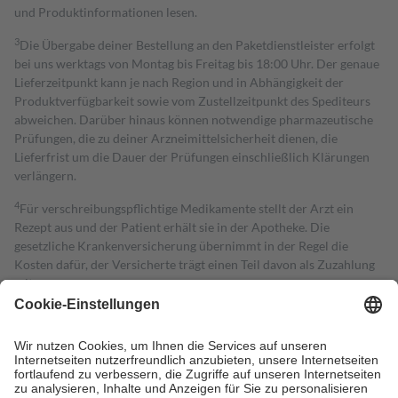
und Produktinformationen lesen.
3
Die Übergabe deiner Bestellung an den Paketdienstleister erfolgt
bei uns werktags von Montag bis Freitag bis 18:00 Uhr. Der genaue
Lieferzeitpunkt kann je nach Region und in Abhängigkeit der
Produktverfügbarkeit sowie vom Zustellzeitpunkt des Spediteurs
abweichen. Darüber hinaus können notwendige pharmazeutische
Prüfungen, die zu deiner Arzneimittelsicherheit dienen, die
Lieferfrist um die Dauer der Prüfungen einschließlich Klärungen
verlängern.
4
Für verschreibungspflichtige Medikamente stellt der Arzt ein
Rezept aus und der Patient erhält sie in der Apotheke. Die
gesetzliche Krankenversicherung übernimmt in der Regel die
Kosten dafür, der Versicherte trägt einen Teil davon als Zuzahlung
mit.
Grundsätzlich leisten Mitglieder Zuzahlungen in Höhe von zehn
Prozent des Abgabepreises,
mindestens
jedoch
fünf Euro
und
höchstens zehn Euro.
Es sind jedoch nie mehr als die tatsächlichen
Kosten der Leistung zu entrichten.
Diese Regeln gelten grundsätzlich auch für Online-Apotheken.
Bei Heilmitteln und häuslicher Krankenpflege beträgt die