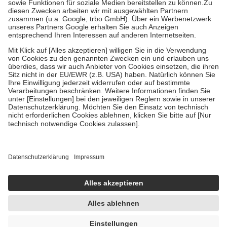
Zuzahlung zehn Prozent der Kosten sowie zehn Euro je
Verordnung.
Um das Engagement der Versicherten für ihre eigene Gesundheit zu
stärken und die besondere Stellung der Familie zu unterstützen,
fallen
keine Zuzahlungen
an bei:
• Kindern und Jugendlichen bis zum vollendeten 18. Lebensjahr
mit Ausnahme der Fahrkosten
• Untersuchungen zur Vorsorge und Früherkennung, die von der
GKV getragen werden
• empfohlenen Schutzimpfungen
• Harn- und Blutteststreifen
Wir nutzen Trusted Shops als unabhängigen Dienstleister für die
Einholung von Bewertungen. Trusted Shops hat Maßnahmen
getroffen, um sicherzustellen, dass es sich um echte Bewertungen
handelt. Mehr Informationen findest du hier:
https://help.etrusted.com/hc/de/articles/4419944605341
Einige Bilder und Inhalte wurden unter Zuhilfenahme künstlicher
Intelligenz erstellt.