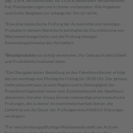
zzgl. 3,95 € Versandkosten. Ab 29,00 € Bestell­wert versand­kosten­
frei. Preisänderungen und Irrtümer vorbehalten. Alle Angebote
und Gratis-Beigaben nur solange der Vorrat reicht.
1
Eine pharmazeutische Prüfung der Arzneimittel und sonstigen
Produkte in deinem Warenkorb beinhaltet die Durchführung von
Wechselwirkungschecks und die Prüfung etwaiger
Anwendungshinweise des Herstellers.
2
Biozidprodukte
vorsichtig verwenden. Vor Gebrauch stets Etikett
und Produktinformationen lesen.
3
Die Übergabe deiner Bestellung an den Paketdienstleister erfolgt
bei uns werktags von Montag bis Freitag bis 18:00 Uhr. Der genaue
Lieferzeitpunkt kann je nach Region und in Abhängigkeit der
Produktverfügbarkeit sowie vom Zustellzeitpunkt des Spediteurs
abweichen. Darüber hinaus können notwendige pharmazeutische
Prüfungen, die zu deiner Arzneimittelsicherheit dienen, die
Lieferfrist um die Dauer der Prüfungen einschließlich Klärungen
verlängern.
4
Für verschreibungspflichtige Medikamente stellt der Arzt ein