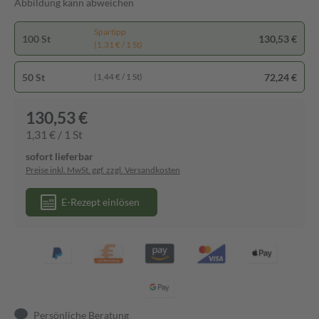
Abbildung kann abweichen
Spartipp
100 St
130,53 €
(1,31 € / 1 St)
50 St
72,24 €
(1,44 € / 1 St)
130,53 €
1,31 € / 1 St
sofort lieferbar
Preise inkl. MwSt. ggf. zzgl. Versandkosten
E-Rezept einlösen
Persönliche Beratung