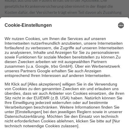
Rezept aus und der Patient erhält sie in der Apotheke. Die
gesetzliche Krankenversicherung übernimmt in der Regel die
Kosten dafür, der Versicherte trägt einen Teil davon als Zuzahlung
mit.
Grundsätzlich leisten Mitglieder Zuzahlungen in Höhe von zehn
Prozent des Abgabepreises,
mindestens
jedoch
fünf Euro
und
höchstens zehn Euro.
Es sind jedoch nie mehr als die tatsächlichen
Kosten der Leistung zu entrichten.
Diese Regeln gelten grundsätzlich auch für Online-Apotheken.
Bei Heilmitteln und häuslicher Krankenpflege beträgt die
Zuzahlung zehn Prozent der Kosten sowie zehn Euro je
Verordnung.
Um das Engagement der Versicherten für ihre eigene Gesundheit zu
stärken und die besondere Stellung der Familie zu unterstützen,
fallen
keine Zuzahlungen
an bei:
• Kindern und Jugendlichen bis zum vollendeten 18. Lebensjahr
mit Ausnahme der Fahrkosten
• Untersuchungen zur Vorsorge und Früherkennung, die von der
GKV getragen werden
• empfohlenen Schutzimpfungen
• Harn- und Blutteststreifen