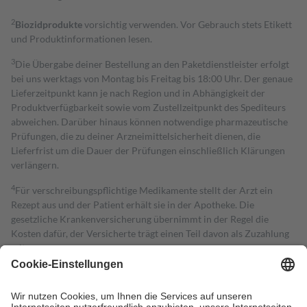
2
Biozidprodukte
vorsichtig verwenden. Vor Gebrauch stets Etikett
und Produktinformationen lesen.
3
Die Übergabe deiner Bestellung an den Paketdienstleister erfolgt
bei uns werktags von Montag bis Freitag bis 18:00 Uhr. Der genaue
Lieferzeitpunkt kann je nach Region und in Abhängigkeit der
Produktverfügbarkeit sowie vom Zustellzeitpunkt des Spediteurs
abweichen. Darüber hinaus können notwendige pharmazeutische
Prüfungen, die zu deiner Arzneimittelsicherheit dienen, die
Lieferfrist um die Dauer der Prüfungen einschließlich Klärungen
verlängern.
4
Für verschreibungspflichtige Medikamente stellt der Arzt ein
Rezept aus und der Patient erhält sie in der Apotheke. Die
gesetzliche Krankenversicherung übernimmt in der Regel die
Kosten dafür, der Versicherte trägt einen Teil davon als Zuzahlung
mit.
Grundsätzlich leisten Mitglieder Zuzahlungen in Höhe von zehn
Prozent des Abgabepreises,
mindestens
jedoch
fünf Euro
und
höchstens zehn Euro.
Es sind jedoch nie mehr als die tatsächlichen
Kosten der Leistung zu entrichten.