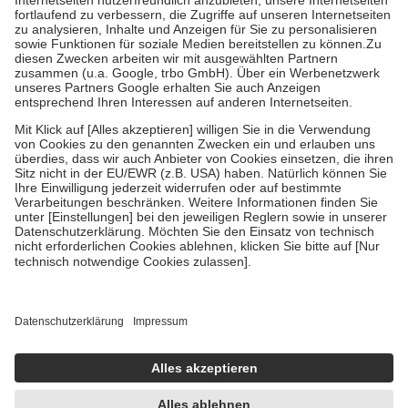
Diese Regeln gelten grundsätzlich auch für Online-Apotheken.
Bei Heilmitteln und häuslicher Krankenpflege beträgt die
Zuzahlung zehn Prozent der Kosten sowie zehn Euro je
Verordnung.
Um das Engagement der Versicherten für ihre eigene Gesundheit zu
stärken und die besondere Stellung der Familie zu unterstützen,
fallen
keine Zuzahlungen
an bei:
• Kindern und Jugendlichen bis zum vollendeten 18. Lebensjahr
mit Ausnahme der Fahrkosten
• Untersuchungen zur Vorsorge und Früherkennung, die von der
GKV getragen werden
• empfohlenen Schutzimpfungen
• Harn- und Blutteststreifen
Wir nutzen Trusted Shops als unabhängigen Dienstleister für die
Einholung von Bewertungen. Trusted Shops hat Maßnahmen
getroffen, um sicherzustellen, dass es sich um echte Bewertungen
handelt. Mehr Informationen findest du hier:
https://help.etrusted.com/hc/de/articles/4419944605341
Einige Bilder und Inhalte wurden unter Zuhilfenahme künstlicher