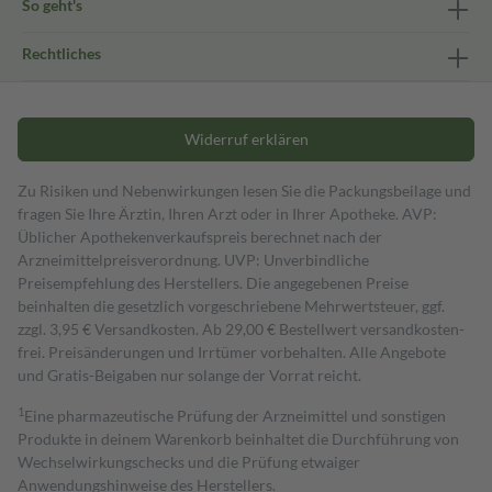
So geht's
Rechtliches
Widerruf erklären
Zu Risiken und Nebenwirkungen lesen Sie die Packungsbeilage und
fragen Sie Ihre Ärztin, Ihren Arzt oder in Ihrer Apotheke. AVP:
Üblicher Apothekenverkaufspreis berechnet nach der
Arzneimittelpreisverordnung. UVP: Unverbindliche
Preisempfehlung des Herstellers. Die angegebenen Preise
beinhalten die gesetzlich vorgeschriebene Mehrwertsteuer, ggf.
zzgl. 3,95 € Versandkosten. Ab 29,00 € Bestell­wert versand­kosten­
frei. Preisänderungen und Irrtümer vorbehalten. Alle Angebote
und Gratis-Beigaben nur solange der Vorrat reicht.
1
Eine pharmazeutische Prüfung der Arzneimittel und sonstigen
Produkte in deinem Warenkorb beinhaltet die Durchführung von
Wechselwirkungschecks und die Prüfung etwaiger
Anwendungshinweise des Herstellers.