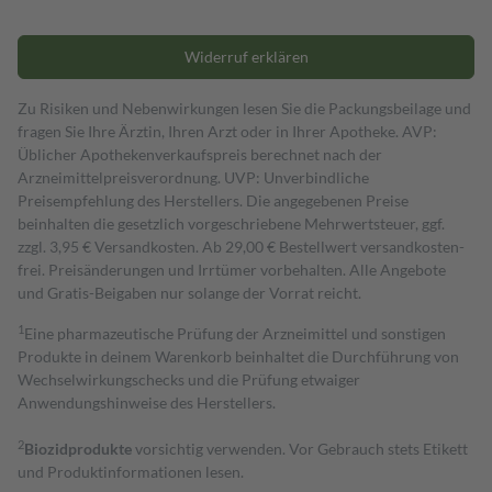
Widerruf erklären
Zu Risiken und Nebenwirkungen lesen Sie die Packungsbeilage und
fragen Sie Ihre Ärztin, Ihren Arzt oder in Ihrer Apotheke. AVP:
Üblicher Apothekenverkaufspreis berechnet nach der
Arzneimittelpreisverordnung. UVP: Unverbindliche
Preisempfehlung des Herstellers. Die angegebenen Preise
beinhalten die gesetzlich vorgeschriebene Mehrwertsteuer, ggf.
zzgl. 3,95 € Versandkosten. Ab 29,00 € Bestell­wert versand­kosten­
frei. Preisänderungen und Irrtümer vorbehalten. Alle Angebote
und Gratis-Beigaben nur solange der Vorrat reicht.
1
Eine pharmazeutische Prüfung der Arzneimittel und sonstigen
Produkte in deinem Warenkorb beinhaltet die Durchführung von
Wechselwirkungschecks und die Prüfung etwaiger
Anwendungshinweise des Herstellers.
2
Biozidprodukte
vorsichtig verwenden. Vor Gebrauch stets Etikett
und Produktinformationen lesen.