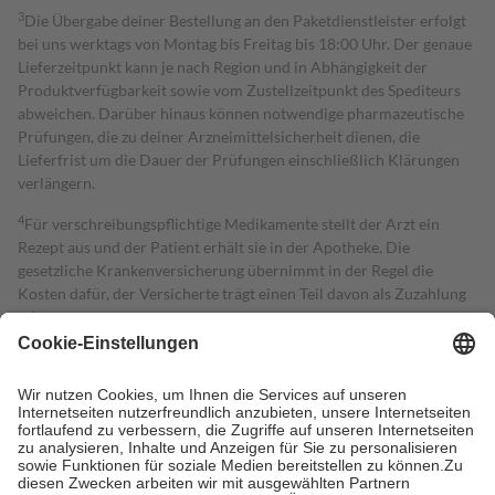
3
Die Übergabe deiner Bestellung an den Paketdienstleister erfolgt
bei uns werktags von Montag bis Freitag bis 18:00 Uhr. Der genaue
Lieferzeitpunkt kann je nach Region und in Abhängigkeit der
Produktverfügbarkeit sowie vom Zustellzeitpunkt des Spediteurs
abweichen. Darüber hinaus können notwendige pharmazeutische
Prüfungen, die zu deiner Arzneimittelsicherheit dienen, die
Lieferfrist um die Dauer der Prüfungen einschließlich Klärungen
verlängern.
4
Für verschreibungspflichtige Medikamente stellt der Arzt ein
Rezept aus und der Patient erhält sie in der Apotheke. Die
gesetzliche Krankenversicherung übernimmt in der Regel die
Kosten dafür, der Versicherte trägt einen Teil davon als Zuzahlung
mit.
Grundsätzlich leisten Mitglieder Zuzahlungen in Höhe von zehn
Prozent des Abgabepreises,
mindestens
jedoch
fünf Euro
und
höchstens zehn Euro.
Es sind jedoch nie mehr als die tatsächlichen
Kosten der Leistung zu entrichten.
Diese Regeln gelten grundsätzlich auch für Online-Apotheken.
Bei Heilmitteln und häuslicher Krankenpflege beträgt die
Zuzahlung zehn Prozent der Kosten sowie zehn Euro je