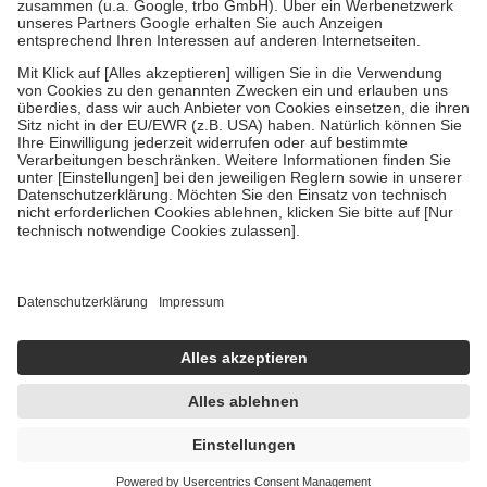
Verordnung.
Um das Engagement der Versicherten für ihre eigene Gesundheit zu
stärken und die besondere Stellung der Familie zu unterstützen,
fallen
keine Zuzahlungen
an bei:
• Kindern und Jugendlichen bis zum vollendeten 18. Lebensjahr
mit Ausnahme der Fahrkosten
• Untersuchungen zur Vorsorge und Früherkennung, die von der
GKV getragen werden
• empfohlenen Schutzimpfungen
• Harn- und Blutteststreifen
Wir nutzen Trusted Shops als unabhängigen Dienstleister für die
Einholung von Bewertungen. Trusted Shops hat Maßnahmen
getroffen, um sicherzustellen, dass es sich um echte Bewertungen
handelt. Mehr Informationen findest du hier:
https://help.etrusted.com/hc/de/articles/4419944605341
Einige Bilder und Inhalte wurden unter Zuhilfenahme künstlicher
Intelligenz erstellt.