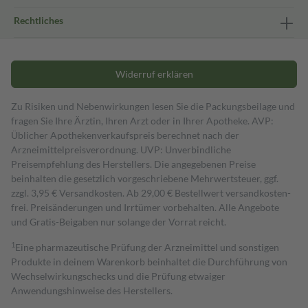
Rechtliches
Widerruf erklären
Zu Risiken und Nebenwirkungen lesen Sie die Packungsbeilage und
fragen Sie Ihre Ärztin, Ihren Arzt oder in Ihrer Apotheke. AVP:
Üblicher Apothekenverkaufspreis berechnet nach der
Arzneimittelpreisverordnung. UVP: Unverbindliche
Preisempfehlung des Herstellers. Die angegebenen Preise
beinhalten die gesetzlich vorgeschriebene Mehrwertsteuer, ggf.
zzgl. 3,95 € Versandkosten. Ab 29,00 € Bestell­wert versand­kosten­
frei. Preisänderungen und Irrtümer vorbehalten. Alle Angebote
und Gratis-Beigaben nur solange der Vorrat reicht.
1
Eine pharmazeutische Prüfung der Arzneimittel und sonstigen
Produkte in deinem Warenkorb beinhaltet die Durchführung von
Wechselwirkungschecks und die Prüfung etwaiger
Anwendungshinweise des Herstellers.