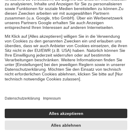
Bei Heilmitteln und häuslicher Krankenpflege beträgt die
Zuzahlung zehn Prozent der Kosten sowie zehn Euro je
Verordnung.
Um das Engagement der Versicherten für ihre eigene Gesundheit zu
stärken und die besondere Stellung der Familie zu unterstützen,
fallen
keine Zuzahlungen
an bei:
• Kindern und Jugendlichen bis zum vollendeten 18. Lebensjahr
mit Ausnahme der Fahrkosten
• Untersuchungen zur Vorsorge und Früherkennung, die von der
GKV getragen werden
• empfohlenen Schutzimpfungen
• Harn- und Blutteststreifen
Wir nutzen Trusted Shops als unabhängigen Dienstleister für die
Einholung von Bewertungen. Trusted Shops hat Maßnahmen
getroffen, um sicherzustellen, dass es sich um echte Bewertungen
handelt. Mehr Informationen findest du hier:
https://help.etrusted.com/hc/de/articles/4419944605341
Einige Bilder und Inhalte wurden unter Zuhilfenahme künstlicher
Intelligenz erstellt.