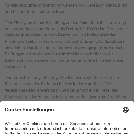
2
Biozidprodukte
vorsichtig verwenden. Vor Gebrauch stets Etikett
und Produktinformationen lesen.
3
Die Übergabe deiner Bestellung an den Paketdienstleister erfolgt
bei uns werktags von Montag bis Freitag bis 18:00 Uhr. Der genaue
Lieferzeitpunkt kann je nach Region und in Abhängigkeit der
Produktverfügbarkeit sowie vom Zustellzeitpunkt des Spediteurs
abweichen. Darüber hinaus können notwendige pharmazeutische
Prüfungen, die zu deiner Arzneimittelsicherheit dienen, die
Lieferfrist um die Dauer der Prüfungen einschließlich Klärungen
verlängern.
4
Für verschreibungspflichtige Medikamente stellt der Arzt ein
Rezept aus und der Patient erhält sie in der Apotheke. Die
gesetzliche Krankenversicherung übernimmt in der Regel die
Kosten dafür, der Versicherte trägt einen Teil davon als Zuzahlung
mit.
Grundsätzlich leisten Mitglieder Zuzahlungen in Höhe von zehn
Prozent des Abgabepreises,
mindestens
jedoch
fünf Euro
und
höchstens zehn Euro.
Es sind jedoch nie mehr als die tatsächlichen
Kosten der Leistung zu entrichten.
Diese Regeln gelten grundsätzlich auch für Online-Apotheken.