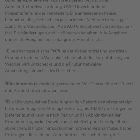
Arzneimittelpreisverordnung. UVP: Unverbindliche
Preisempfehlung des Herstellers. Die angegebenen Preise
beinhalten die gesetzlich vorgeschriebene Mehrwertsteuer, ggf.
zzgl. 3,95 € Versandkosten. Ab 29,00 € Bestell­wert versand­kosten­
frei. Preisänderungen und Irrtümer vorbehalten. Alle Angebote
und Gratis-Beigaben nur solange der Vorrat reicht.
1
Eine pharmazeutische Prüfung der Arzneimittel und sonstigen
Produkte in deinem Warenkorb beinhaltet die Durchführung von
Wechselwirkungschecks und die Prüfung etwaiger
Anwendungshinweise des Herstellers.
2
Biozidprodukte
vorsichtig verwenden. Vor Gebrauch stets Etikett
und Produktinformationen lesen.
3
Die Übergabe deiner Bestellung an den Paketdienstleister erfolgt
bei uns werktags von Montag bis Freitag bis 18:00 Uhr. Der genaue
Lieferzeitpunkt kann je nach Region und in Abhängigkeit der
Produktverfügbarkeit sowie vom Zustellzeitpunkt des Spediteurs
abweichen. Darüber hinaus können notwendige pharmazeutische
Prüfungen, die zu deiner Arzneimittelsicherheit dienen, die