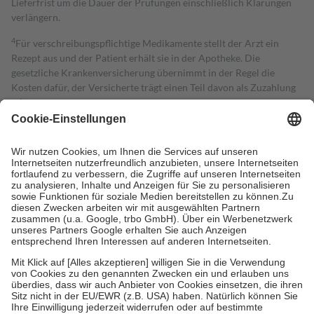
Lieferfrist um die Dauer der Prüfungen einschließlich Klärungen
verlängern.
4
Für verschreibungspflichtige Medikamente stellt der Arzt ein
Rezept aus und der Patient erhält sie in der Apotheke. Die
gesetzliche Krankenversicherung übernimmt in der Regel die
Kosten dafür, der Versicherte trägt einen Teil davon als Zuzahlung
mit.
Grundsätzlich leisten Mitglieder Zuzahlungen in Höhe von zehn
Prozent des Abgabepreises,
mindestens
jedoch
fünf Euro
und
höchstens zehn Euro.
Es sind jedoch nie mehr als die tatsächlichen
Kosten der Leistung zu entrichten.
Diese Regeln gelten grundsätzlich auch für Online-Apotheken.
Bei Heilmitteln und häuslicher Krankenpflege beträgt die
Zuzahlung zehn Prozent der Kosten sowie zehn Euro je
Verordnung.
Um das Engagement der Versicherten für ihre eigene Gesundheit zu
stärken und die besondere Stellung der Familie zu unterstützen,
fallen
keine Zuzahlungen
an bei:
• Kindern und Jugendlichen bis zum vollendeten 18. Lebensjahr
mit Ausnahme der Fahrkosten
• Untersuchungen zur Vorsorge und Früherkennung, die von der