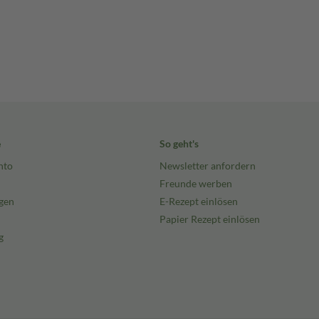
e
So geht's
nto
Newsletter anfordern
Freunde werben
gen
E-Rezept einlösen
Papier Rezept einlösen
g