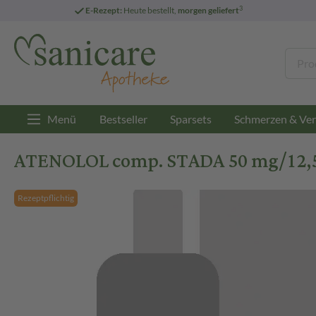
3
E-Rezept:
Heute bestellt,
morgen geliefert
Menü
Bestseller
Sparsets
Schmerzen & Ver
ATENOLOL comp. STADA 50 mg/12,5 
Rezeptpflichtig