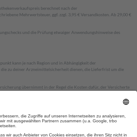
pothekenverkaufspreis berechnet nach der
hriebene Mehrwertsteuer, ggf. zzgl. 3,95 € Versandkosten. Ab 29,00 €
kungschecks und die Prüfung etwaiger Anwendungshinweise des
itpunkt kann je nach Region und in Abhängigkeit der
 zu deiner Arzneimittelsicherheit dienen, die Lieferfrist um die
ersicherung übernimmt in der Regel die Kosten dafür, der Versicherte
Euro.
Es sind jedoch nie mehr als die tatsächlichen Kosten der Leistung
e Zuzahlungen
an bei: