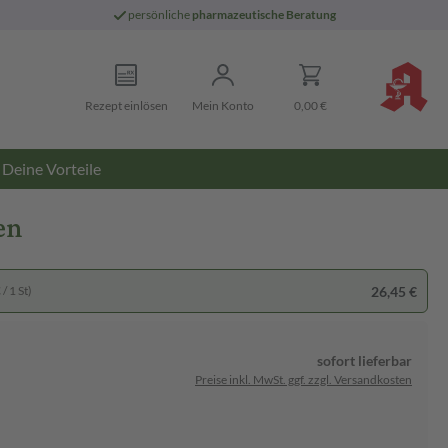
persönliche
pharmazeutische Beratung
Rezept einlösen
Mein Konto
0,00 €
Deine Vorteile
en
26,45 €
/ 1 St)
sofort lieferbar
Preise inkl. MwSt. ggf. zzgl. Versandkosten