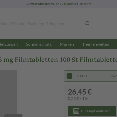
versandkostenfrei
ab 29 € und für E-Rezepte
letzungen
Sonnenschutz
Marken
Themenwelten
mg Filmtabletten 100 St Filmtablett
100 St
(0,26 € 
26,45 €
0,26 € / 1 St
E-Rezept einlösen