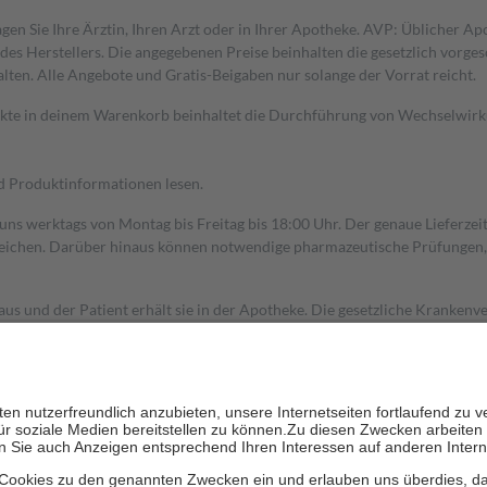
gen Sie Ihre Ärztin, Ihren Arzt oder in Ihrer Apotheke. AVP: Üblicher A
s Herstellers. Die angegebenen Preise beinhalten die gesetzlich vorgesc
alten. Alle Angebote und Gratis-Beigaben nur solange der Vorrat reicht.
dukte in deinem Warenkorb beinhaltet die Durchführung von Wechselwir
nd Produktinformationen lesen.
 uns werktags von Montag bis Freitag bis 18:00 Uhr. Der genaue Lieferze
ichen. Darüber hinaus können notwendige pharmazeutische Prüfungen, die
aus und der Patient erhält sie in der Apotheke. Die gesetzliche Krankenv
ent des Abgabepreises,
mindestens
jedoch
fünf Euro
und
höchstens zehn 
zehn Prozent der Kosten sowie zehn Euro je Verordnung.
rken und die besondere Stellung der Familie zu unterstützen, fallen
kein
 Ausnahme der Fahrkosten