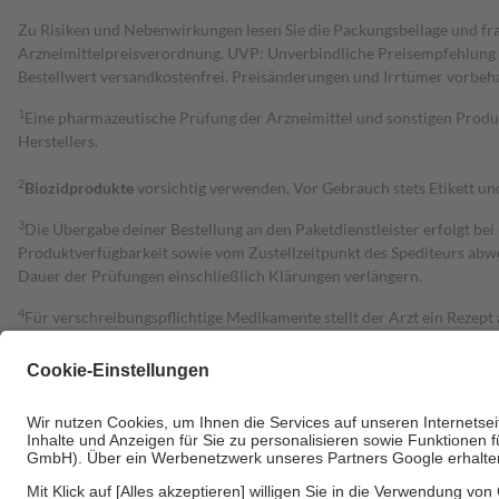
Zu Risiken und Nebenwirkungen lesen Sie die Packungsbeilage und fra
Arzneimittelpreisverordnung. UVP: Unverbindliche Preisempfehlung de
Bestell­wert versand­kosten­frei. Preisänderungen und Irrtümer vorbeh
1
Eine pharmazeutische Prüfung der Arzneimittel und sonstigen Pro
Herstellers.
2
Biozidprodukte
vorsichtig verwenden. Vor Gebrauch stets Etikett u
3
Die Übergabe deiner Bestellung an den Paketdienstleister erfolgt bei
Produktverfügbarkeit sowie vom Zustellzeitpunkt des Spediteurs abwe
Dauer der Prüfungen einschließlich Klärungen verlängern.
4
Für verschreibungspflichtige Medikamente stellt der Arzt ein Rezept 
trägt einen Teil davon als Zuzahlung mit.
Grundsätzlich leisten Mitglieder Zuzahlungen in Höhe von zehn Proz
zu entrichten.
Diese Regeln gelten grundsätzlich auch für Online-Apotheken.
Bei Heilmitteln und häuslicher Krankenpflege beträgt die Zuzahlung 
Um das Engagement der Versicherten für ihre eigene Gesundheit zu stä
• Kindern und Jugendlichen bis zum vollendeten 18. Lebensjahr mit