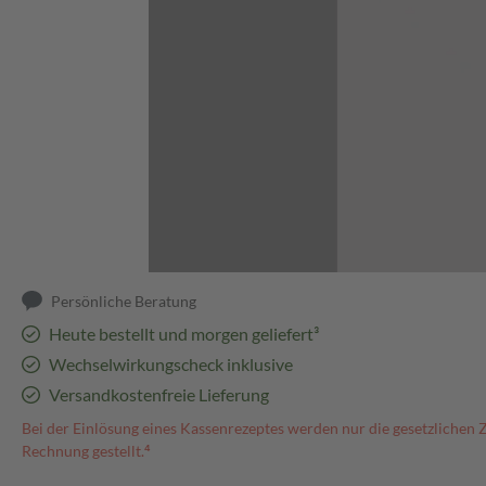
Abbildung kann abweichen
Persönliche Beratung
Heute bestellt und morgen geliefert³
Wechselwirkungscheck inklusive
Versandkostenfreie Lieferung
Bei der Einlösung eines Kassenrezeptes werden nur die gesetzlichen 
Rechnung gestellt.⁴