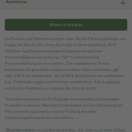
Rechtliches
Widerruf erklären
Zu Risiken und Nebenwirkungen lesen Sie die Packungsbeilage und
fragen Sie Ihre Ärztin, Ihren Arzt oder in Ihrer Apotheke. AVP:
Üblicher Apothekenverkaufspreis berechnet nach der
Arzneimittelpreisverordnung. UVP: Unverbindliche
Preisempfehlung des Herstellers. Die angegebenen Preise
beinhalten die gesetzlich vorgeschriebene Mehrwertsteuer, ggf.
zzgl. 3,95 € Versandkosten. Ab 29,00 € Bestell­wert versand­kosten­
frei. Preisänderungen und Irrtümer vorbehalten. Alle Angebote
und Gratis-Beigaben nur solange der Vorrat reicht.
1
Eine pharmazeutische Prüfung der Arzneimittel und sonstigen
Produkte in deinem Warenkorb beinhaltet die Durchführung von
Wechselwirkungschecks und die Prüfung etwaiger
Anwendungshinweise des Herstellers.
2
Biozidprodukte
vorsichtig verwenden. Vor Gebrauch stets Etikett