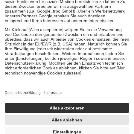
Zuzahlung zehn Prozent der Kosten sowie zehn Euro je
Verordnung.
Um das Engagement der Versicherten für ihre eigene Gesundheit zu
stärken und die besondere Stellung der Familie zu unterstützen,
fallen
keine Zuzahlungen
an bei:
• Kindern und Jugendlichen bis zum vollendeten 18. Lebensjahr
mit Ausnahme der Fahrkosten
• Untersuchungen zur Vorsorge und Früherkennung, die von der
GKV getragen werden
• empfohlenen Schutzimpfungen
• Harn- und Blutteststreifen
Wir nutzen Trusted Shops als unabhängigen Dienstleister für die
Einholung von Bewertungen. Trusted Shops hat Maßnahmen
getroffen, um sicherzustellen, dass es sich um echte Bewertungen
handelt. Mehr Informationen findest du hier:
https://help.etrusted.com/hc/de/articles/4419944605341
Einige Bilder und Inhalte wurden unter Zuhilfenahme künstlicher
Intelligenz erstellt.