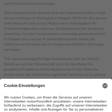
und Produktinformationen lesen.
3
Die Übergabe deiner Bestellung an den Paketdienstleister erfolgt
bei uns werktags von Montag bis Freitag bis 18:00 Uhr. Der genaue
Lieferzeitpunkt kann je nach Region und in Abhängigkeit der
Produktverfügbarkeit sowie vom Zustellzeitpunkt des Spediteurs
abweichen. Darüber hinaus können notwendige pharmazeutische
Prüfungen, die zu deiner Arzneimittelsicherheit dienen, die
Lieferfrist um die Dauer der Prüfungen einschließlich Klärungen
verlängern.
4
Für verschreibungspflichtige Medikamente stellt der Arzt ein
Rezept aus und der Patient erhält sie in der Apotheke. Die
gesetzliche Krankenversicherung übernimmt in der Regel die
Kosten dafür, der Versicherte trägt einen Teil davon als Zuzahlung
mit.
Grundsätzlich leisten Mitglieder Zuzahlungen in Höhe von zehn
Prozent des Abgabepreises,
mindestens
jedoch
fünf Euro
und
höchstens zehn Euro.
Es sind jedoch nie mehr als die tatsächlichen
Kosten der Leistung zu entrichten.
Diese Regeln gelten grundsätzlich auch für Online-Apotheken.
Bei Heilmitteln und häuslicher Krankenpflege beträgt die