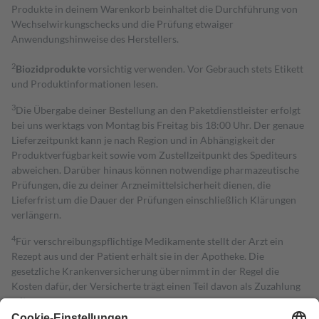
Produkte in deinem Warenkorb beinhaltet die Durchführung von
Wechselwirkungschecks und die Prüfung etwaiger
Anwendungshinweise des Herstellers.
2
Biozidprodukte
vorsichtig verwenden. Vor Gebrauch stets Etikett
und Produktinformationen lesen.
3
Die Übergabe deiner Bestellung an den Paketdienstleister erfolgt
bei uns werktags von Montag bis Freitag bis 18:00 Uhr. Der genaue
Lieferzeitpunkt kann je nach Region und in Abhängigkeit der
Produktverfügbarkeit sowie vom Zustellzeitpunkt des Spediteurs
abweichen. Darüber hinaus können notwendige pharmazeutische
Prüfungen, die zu deiner Arzneimittelsicherheit dienen, die
Lieferfrist um die Dauer der Prüfungen einschließlich Klärungen
verlängern.
4
Für verschreibungspflichtige Medikamente stellt der Arzt ein
Rezept aus und der Patient erhält sie in der Apotheke. Die
gesetzliche Krankenversicherung übernimmt in der Regel die
Kosten dafür, der Versicherte trägt einen Teil davon als Zuzahlung
mit.
Grundsätzlich leisten Mitglieder Zuzahlungen in Höhe von zehn