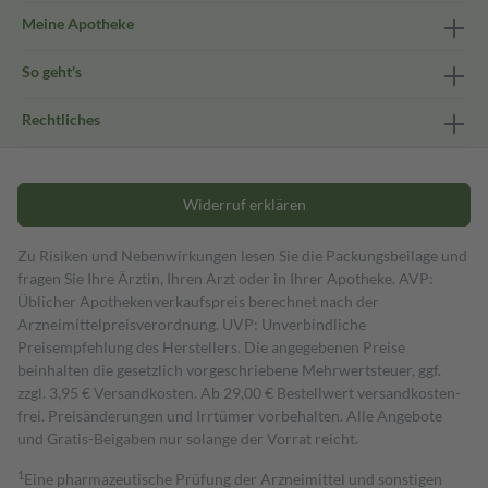
Meine Apotheke
So geht's
Rechtliches
Widerruf erklären
Zu Risiken und Nebenwirkungen lesen Sie die Packungsbeilage und
fragen Sie Ihre Ärztin, Ihren Arzt oder in Ihrer Apotheke. AVP:
Üblicher Apothekenverkaufspreis berechnet nach der
Arzneimittelpreisverordnung. UVP: Unverbindliche
Preisempfehlung des Herstellers. Die angegebenen Preise
beinhalten die gesetzlich vorgeschriebene Mehrwertsteuer, ggf.
zzgl. 3,95 € Versandkosten. Ab 29,00 € Bestell­wert versand­kosten­
frei. Preisänderungen und Irrtümer vorbehalten. Alle Angebote
und Gratis-Beigaben nur solange der Vorrat reicht.
1
Eine pharmazeutische Prüfung der Arzneimittel und sonstigen