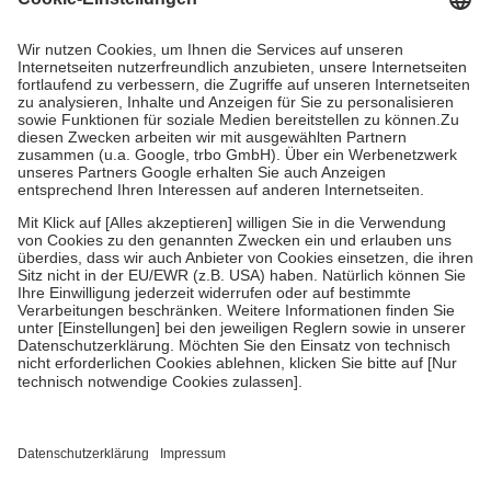
Prozent des Abgabepreises,
mindestens
jedoch
fünf Euro
und
höchstens zehn Euro.
Es sind jedoch nie mehr als die tatsächlichen
Kosten der Leistung zu entrichten.
Diese Regeln gelten grundsätzlich auch für Online-Apotheken.
Bei Heilmitteln und häuslicher Krankenpflege beträgt die
Zuzahlung zehn Prozent der Kosten sowie zehn Euro je
Verordnung.
Um das Engagement der Versicherten für ihre eigene Gesundheit zu
stärken und die besondere Stellung der Familie zu unterstützen,
fallen
keine Zuzahlungen
an bei:
• Kindern und Jugendlichen bis zum vollendeten 18. Lebensjahr
mit Ausnahme der Fahrkosten
• Untersuchungen zur Vorsorge und Früherkennung, die von der
GKV getragen werden
• empfohlenen Schutzimpfungen
• Harn- und Blutteststreifen
Wir nutzen Trusted Shops als unabhängigen Dienstleister für die
Einholung von Bewertungen. Trusted Shops hat Maßnahmen
getroffen, um sicherzustellen, dass es sich um echte Bewertungen
handelt. Mehr Informationen findest du hier: